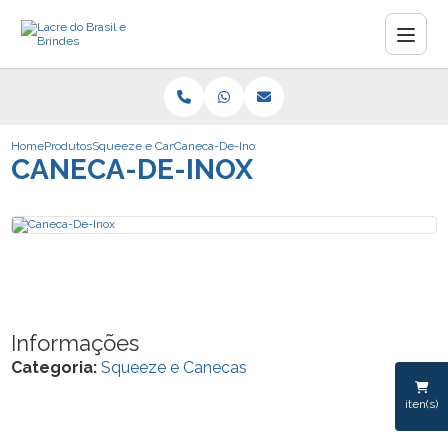
Home
Produtos
Squeeze e Canecas
Caneca-De-Inox
CANECA-DE-INOX
Informações
Categoria:
Squeeze e Canecas
iten(s)