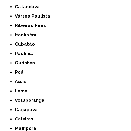
Catanduva
Várzea Paulista
Ribeirão Pires
Itanhaém
Cubatão
Paulínia
Ourinhos
Poá
Assis
Leme
Votuporanga
Caçapava
Caieiras
Mairiporã