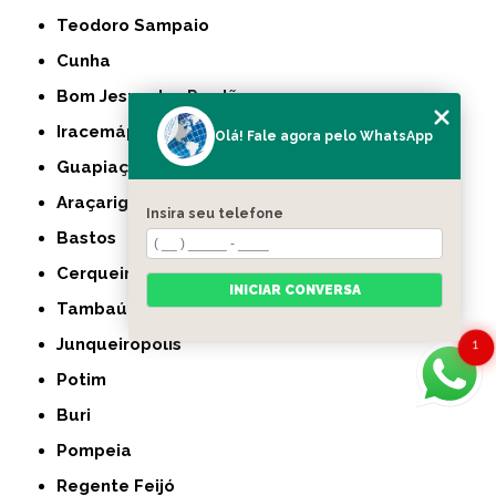
Teodoro Sampaio
Cunha
Bom Jesus dos Perdões
Iracemápolis
Olá! Fale agora pelo WhatsApp
Guapiaçu
Araçariguama
Insira seu telefone
Bastos
Cerqueira César
INICIAR CONVERSA
Tambaú
Junqueirópolis
1
Potim
Buri
Pompeia
Regente Feijó