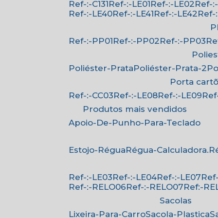
Ref-:-C131
Ref-:-LE01
Ref-:-LE02
Ref-
Ref-:-LE40
Ref-:-LE41
Ref-:-LE42
Ref
Ref-:-PP01
Ref-:-PP02
Ref-:-PP03
R
Polie
Poliéster-Prata
Poliéster-Prata-2
P
Porta cart
Ref-:-CC03
Ref-:-LE08
Ref-:-LE09
Re
Produtos mais vendidos
Apoio-De-Punho-Para-Teclado
Estojo-Régua
Régua-Calculadora.
Ref-:-LE03
Ref-:-LE04
Ref-:-LE07
Re
Ref-:-RELO06
Ref-:-RELO07
Ref:-R
Sacolas
Lixeira-Para-Carro
Sacola-Plastica