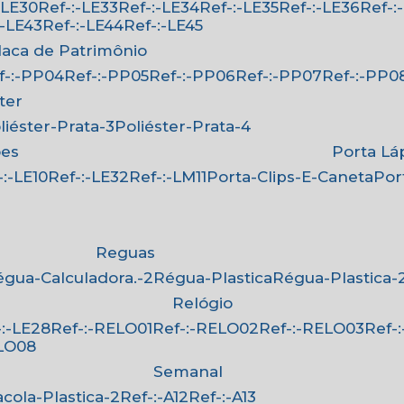
:-LE30
Ref-:-LE33
Ref-:-LE34
Ref-:-LE35
Ref-:-LE36
Ref-
-:-LE43
Ref-:-LE44
Ref-:-LE45
Placa de Patrimônio
ef-:-PP04
Ref-:-PP05
Ref-:-PP06
Ref-:-PP07
Ref-:-PP0
ster
oliéster-Prata-3
Poliéster-Prata-4
ões
Porta Lá
f-:-LE10
Ref-:-LE32
Ref-:-LM11
Porta-Clips-E-Caneta
Po
Reguas
Régua-Calculadora.-2
Régua-Plastica
Régua-Plastica-
Relógio
f-:-LE28
Ref-:-RELO01
Ref-:-RELO02
Ref-:-RELO03
Ref
ELO08
Semanal
Sacola-Plastica-2
Ref-:-A12
Ref-:-A13