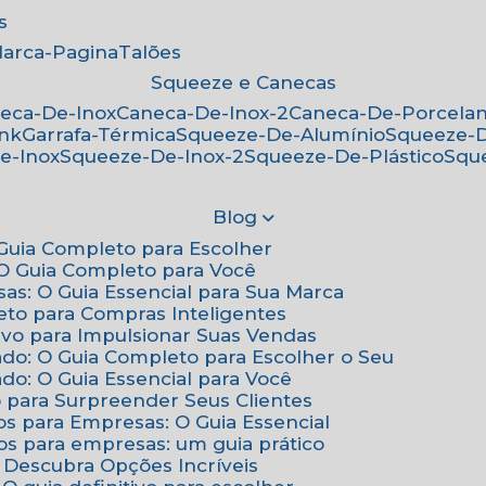
s
Marca-Pagina
Talões
Squeeze e Canecas
neca-De-Inox
Caneca-De-Inox-2
Caneca-De-Porcela
ink
Garrafa-Térmica
Squeeze-De-Alumínio
Squeeze-
e-Inox
Squeeze-De-Inox-2
Squeeze-De-Plástico
Squ
Blog
: Guia Completo para Escolher
: O Guia Completo para Você
sas: O Guia Essencial para Sua Marca
eto para Compras Inteligentes
tivo para Impulsionar Suas Vendas
ado: O Guia Completo para Escolher o Seu
do: O Guia Essencial para Você
o para Surpreender Seus Clientes
os para Empresas: O Guia Essencial
os para empresas: um guia prático
: Descubra Opções Incríveis