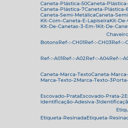
Caneta-Plástica-50
Caneta-Plástica-
Caneta-Plástica-7
Caneta-Plástica-
Caneta-Semi-Metálica
Caneta-Semi
Kit-Com-Caneta-E-Lapiseira
Kit-De
Kit-De-Canetas-3-Em-1
Kit-De-Can
Chaveir
Botons
Ref-:-CH01
Ref-:-CH03
Ref-:
Ref-:-A01
Ref-:-A02
Ref-:-A04
Ref-:-A
Caneta-Marca-Texto
Caneta-Marca
Marca-Texto-2
Marca-Texto-3
Porta
Escovado-Prata
Escovado-Prata-2
Identificação-Adesiva-3
Identificaç
Eti
Etiqueta-Resinada
Etiqueta-Resina