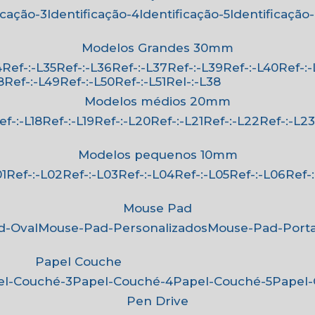
ficação-3
Identificação-4
Identificação-5
Identificação
Modelos Grandes 30mm
4
Ref-:-L35
Ref-:-L36
Ref-:-L37
Ref-:-L39
Ref-:-L40
Ref-:
8
Ref-:-L49
Ref-:-L50
Ref-:-L51
Rel-:-L38
Modelos médios 20mm
Ref-:-L18
Ref-:-L19
Ref-:-L20
Ref-:-L21
Ref-:-L22
Ref-:-L2
Modelos pequenos 10mm
01
Ref-:-L02
Ref-:-L03
Ref-:-L04
Ref-:-L05
Ref-:-L06
Ref
Mouse Pad
d-Oval
Mouse-Pad-Personalizados
Mouse-Pad-Port
Papel Couche
pel-Couché-3
Papel-Couché-4
Papel-Couché-5
Papel
Pen Drive