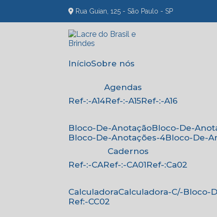
Rua Guian, 125 - São Paulo - SP
Início
Sobre nós
Agendas
Ref-:-A14
Ref-:-A15
Ref-:-A16
Bloco-De-Anotação
Bloco-De-Anot
Bloco-De-Anotações-4
Bloco-De-A
Cadernos
Ref-:-CA
Ref-:-CA01
Ref-:Ca02
Calculadora
Calculadora-C/-Bloco
Ref:-CC02