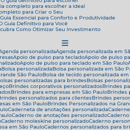
 O guia definitivo para escolher
uia completo para escolher a ideal
Completo para Criar o Seu
Guia Essencial para Conforto e Produtividade
 Guia Definitivo para Você
scubra Como Otimizar Seu Investimento
Agenda personalizada
Agenda personalizada em S
resas
Apoio de pulso para teclado
Apoio de pulso p
nalizado
Apoio de pulso para teclado em São Paulo
a
Bolsa personalizada
Bolsa personalizada em São P
 Grande São Paulo
Bolsa de tecido personalizada em
Bolsas personalizadas para brindes
Bolsas personal
reço
Brindes corporativos personalizados
Brindes p
zados
Brindes para empresas em São Paulo
Brindes
Brindes personalizados para clientes
Brindes pers
resas em São Paulo
Brindes Personalizados na Gra
ulo
Caderneta de anotações personalizada
Caderne
Paulo
Caderno de anotações personalizado
Caderno
o
Caderno moleskine personalizado
Caderno perso
esa em São Paulo
Cadernos personalizados para br