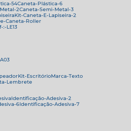
stica-54
Caneta-Plástica-6
-Metal-2
Caneta-Semi-Metal-3
iseira
Kit-Caneta-E-Lapiseira-2
-De-Caneta-Roller
ef-:-LE13
-:A03
mpeador
Kit-Escritório
Marca-Texto
rta-Lembrete
esiva
Identificação-Adesiva-2
desiva-6
Identificação-Adesiva-7