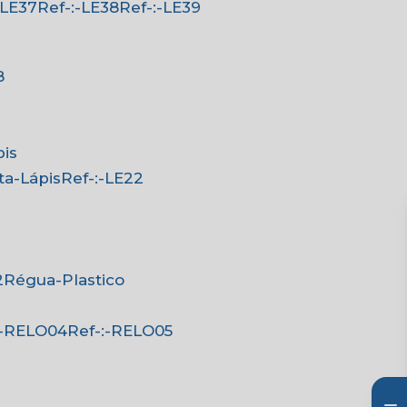
:-LE37
Ref-:-LE38
Ref-:-LE39
8
pis
rta-Lápis
Ref-:-LE22
2
Régua-Plastico
-:-RELO04
Ref-:-RELO05