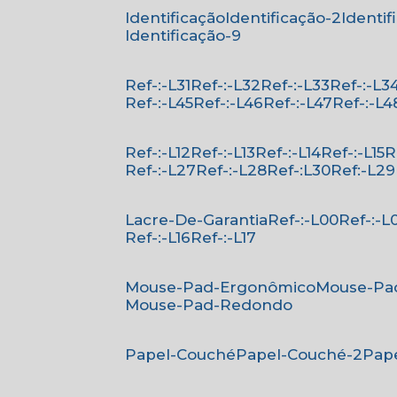
Identificação
Identificação-2
Identi
Identificação-9
Ref-:-L31
Ref-:-L32
Ref-:-L33
Ref-:-L3
Ref-:-L45
Ref-:-L46
Ref-:-L47
Ref-:-L4
Ref-:-L12
Ref-:-L13
Ref-:-L14
Ref-:-L15
Ref-:-L27
Ref-:-L28
Ref-:L30
Ref:-L29
Lacre-De-Garantia
Ref-:-L00
Ref-:-L
Ref-:-L16
Ref-:-L17
Mouse-Pad-Ergonômico
Mouse-Pa
Mouse-Pad-Redondo
Papel-Couché
Papel-Couché-2
Pa