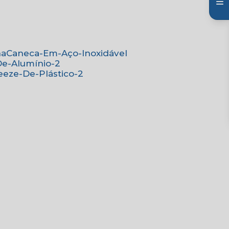
na
Caneca-Em-Aço-Inoxidável
De-Alumínio-2
eeze-De-Plástico-2