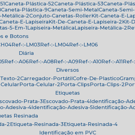
51
Caneta-Plástica-52
Caneta-Plástica-53
Caneta-Plá
8
Caneta-Plástica-9
Caneta-Semi-Metal
Caneta-Semi
-Metálica-2
Conjuto-Canetas-Roller
Kit-Caneta-E-Lap
-Caneta-E-Lapiseira
Kit-De-Caneta-E-Lapiseira-2
Kit
etas-5-Em-1
Lapiseira-Metálica
Lapiseira-Metálica-2
R
os e Botons
-CH04
Ref-:-LM03
Ref-:-LM04
Ref-:-LM06
Diária
05
Ref-:-A06
Ref-:-A08
Ref-:-A09
Ref-:-A10
Ref-:-A11
Ref
Diversos
-Texto-2
Carregador-Portátil
Cofre-De-Plastico
Gra
-Celular
Porta-Celular-2
Porta-Clips
Porta-Clips-2
Po
Etiquetas
Escovado-Prata-3
Escovado-Prata-4
Identificação-Ad
ão-Adesiva-4
Identificação-Adesiva-5
Identificação-A
quetas Resinada
da-2
Etiqueta-Resinada-3
Etiqueta-Resinada-4
Identificação em PVC