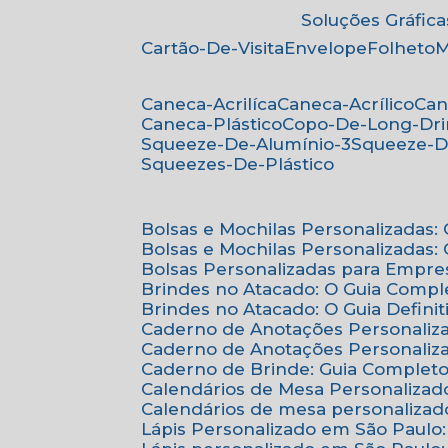
Soluções Gráfica
Cartão-De-Visita
Envelope
Folheto
Caneca-Acrilíca
Caneca-Acrílico
Ca
Caneca-Plástico
Copo-De-Long-Dr
Squeeze-De-Alumínio-3
Squeeze-D
Squeezes-De-Plástico
Bolsas e Mochilas Personalizadas
Bolsas e Mochilas Personalizadas
Bolsas Personalizadas para Empre
Brindes no Atacado: O Guia Compl
Brindes no Atacado: O Guia Defini
Caderno de Anotações Personaliz
Caderno de Anotações Personaliza
Caderno de Brinde: Guia Complet
Calendários de Mesa Personalizad
Calendários de mesa personalizad
Lápis Personalizado em São Paulo