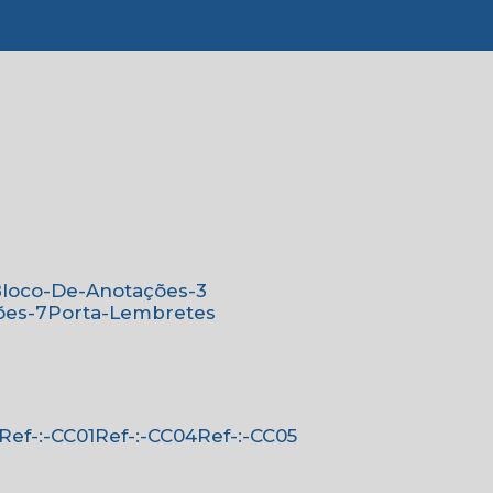
776-4221
(11) 4179-6310
(11) 96138-0526
Bloco-De-Anotações-3
ões-7
Porta-Lembretes
Ref-:-CC01
Ref-:-CC04
Ref-:-CC05