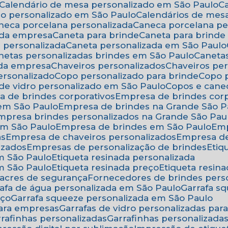
Calendário de mesa personalizado em São Paulo
rio personalizado em São Paulo
Calendários de mes
aneca porcelana personalizada
Caneca porcelana p
 da empresa
Caneta para brinde
Caneta para brind
a personalizada
Caneta personalizada em São Paulo
anetas personalizadas brindes em São Paulo
Canet
 da empresa
Chaveiros personalizados
Chaveiros pe
ersonalizado
Copo personalizado para brinde
Copo
 de vidro personalizado em São Paulo
Copos e cane
a de brindes corporativos
Empresa de brindes cor
 em São Paulo
Empresa de brindes na Grande São P
Empresa brindes personalizados na Grande São Pau
em São Paulo
Empresa de brindes em São Paulo
Em
as
Empresa de chaveiros personalizados
Empresa d
izados
Empresas de personalização de brindes
Eti
em São Paulo
Etiqueta resinada personalizada
em São Paulo
Etiqueta resinada preço
Etiqueta resi
 lacres de segurança
Fornecedores de brindes pers
rrafa de água personalizada em São Paulo
Garrafa 
eço
Garrafa squeeze personalizada em São Paulo
para empresas
Garrafas de vidro personalizadas pa
arrafinhas personalizadas
Garrafinhas personalizad