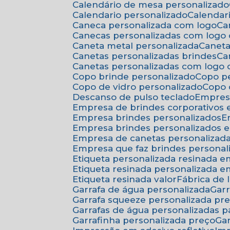
Calendário de mesa personalizado
Calendario personalizado
Calenda
Caneca personalizada com logo
C
Canecas personalizadas com logo
Caneta metal personalizada
Canet
Canetas personalizadas brindes
C
Canetas personalizadas com logo
Copo brinde personalizado
Copo p
Copo de vidro personalizado
Copo
Descanso de pulso teclado
Empres
Empresa de brindes corporativos
Empresa brindes personalizados
Empresa brindes personalizados 
Empresa de canetas personalizad
Empresa que faz brindes personal
Etiqueta personalizada resinada 
Etiqueta resinada personalizada 
Etiqueta resinada valor
Fábrica de
Garrafa de água personalizada
Ga
Garrafa squeeze personalizada pr
Garrafas de água personalizadas 
Garrafinha personalizada preço
G