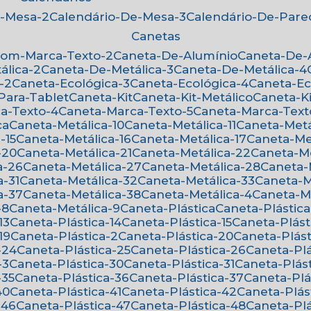
e-Mesa-2
Calendário-De-Mesa-3
Calendário-De-Par
Canetas
Com-Marca-Texto-2
Caneta-De-Alumínio
Caneta-De
álica-2
Caneta-De-Metálica-3
Caneta-De-Metálica-4
-2
Caneta-Ecológica-3
Caneta-Ecológica-4
Caneta-E
-Para-Tablet
Caneta-Kit
Caneta-Kit-Metálico
Caneta-K
ca-Texto-4
Caneta-Marca-Texto-5
Caneta-Marca-Text
ca
Caneta-Metálica-10
Caneta-Metálica-11
Caneta-Metá
-15
Caneta-Metálica-16
Caneta-Metálica-17
Caneta-Me
-20
Caneta-Metálica-21
Caneta-Metálica-22
Caneta-M
a-26
Caneta-Metálica-27
Caneta-Metálica-28
Caneta
a-31
Caneta-Metálica-32
Caneta-Metálica-33
Caneta-
a-37
Caneta-Metálica-38
Caneta-Metálica-4
Caneta-M
-8
Caneta-Metálica-9
Caneta-Plástica
Caneta-Plástica
13
Caneta-Plástica-14
Caneta-Plástica-15
Caneta-Plást
19
Caneta-Plástica-2
Caneta-Plástica-20
Caneta-Plást
-24
Caneta-Plástica-25
Caneta-Plástica-26
Caneta-Pl
-3
Caneta-Plástica-30
Caneta-Plástica-31
Caneta-Plás
-35
Caneta-Plástica-36
Caneta-Plástica-37
Caneta-Pl
40
Caneta-Plástica-41
Caneta-Plástica-42
Caneta-Plás
-46
Caneta-Plástica-47
Caneta-Plástica-48
Caneta-Pl