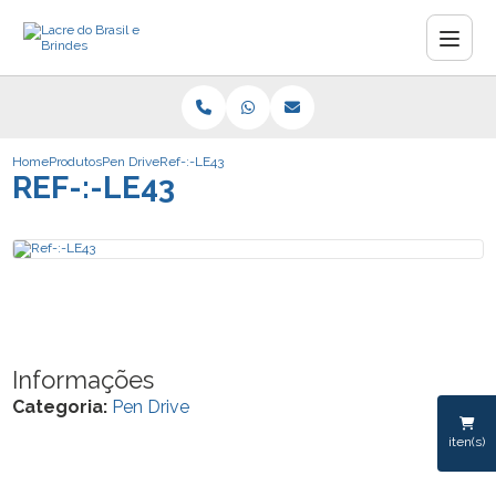
Home
Produtos
Pen Drive
Ref-:-LE43
REF-:-LE43
Informações
Categoria:
Pen Drive
iten(s)