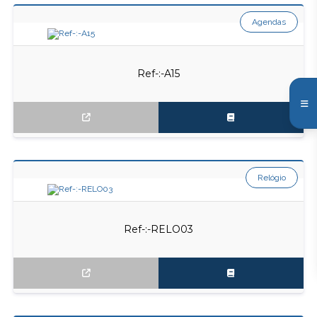
Agendas
Ref-:-A15
Relógio
Ref-:-RELO03