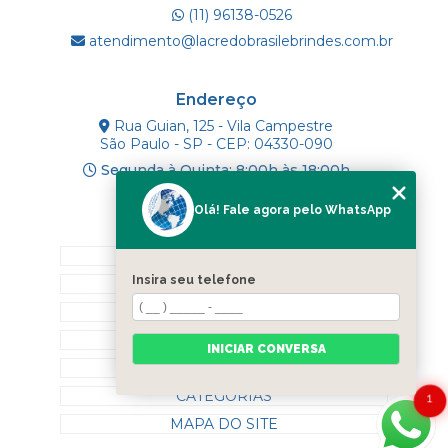
(11) 96138-0526
atendimento@lacredobrasilebrindes.com.br
Endereço
Rua Guian, 125 - Vila Campestre
São Paulo - SP - CEP: 04330-090
Segunda à Quinta: 8:00h às 18:00h
Olá! Fale agora pelo WhatsApp
Mapa do Site
INÍCIO
Insira seu telefone
SOBRE NÓS
PRODUTOS
BLOG
INICIAR CONVERSA
CONTATO
CATEGORIAS
1
MAPA DO SITE