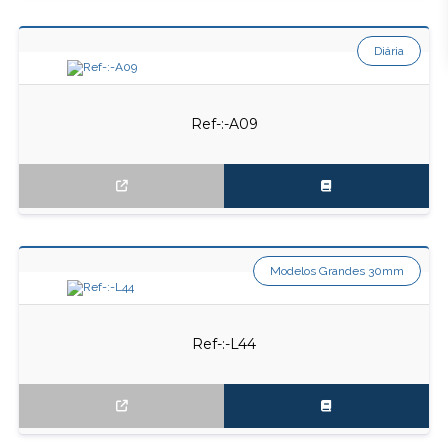
Diária
Ref-:-A09
Modelos Grandes 30mm
Ref-:-L44