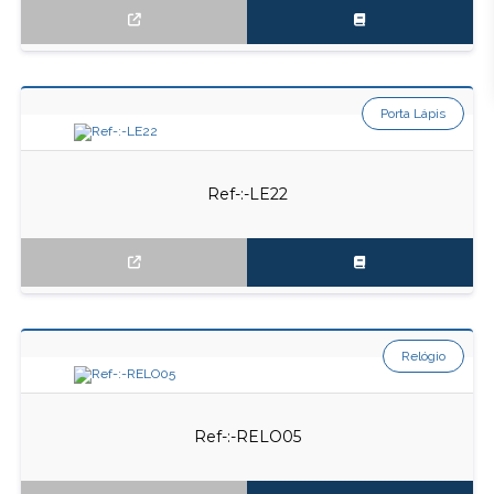
Porta Lápis
Ref-:-LE22
Relógio
Ref-:-RELO05