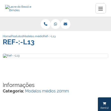
Home
Produtos
Modelos médios 20mm
Ref-:-L13
REF-:-L13
Informações
Categoria:
Modelos médios 20mm
iten(s)