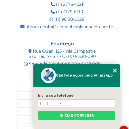
(11) 2776-4221
(11) 4179-6310
(11) 96138-0526
atendimento@lacredobrasilebrindes.com.br
Endereço
Rua Guian, 125 - Vila Campestre
São Paulo - SP - CEP: 04330-090
Segunda à Quinta: 8:00h às 18:00h
Olá! Fale agora pelo WhatsApp
Mapa do Site
INÍCIO
Insira seu telefone
SOBRE NÓS
PRODUTOS
BLOG
INICIAR CONVERSA
CONTATO