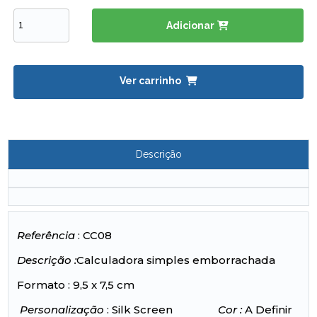
Adicionar
Ver carrinho
Descrição
Referência
: CC08
Descrição :
Calculadora simples emborrachada
Formato : 9,5 x 7,5 cm
Personalização
: Silk Screen
Cor :
A Definir