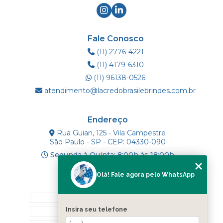
Fale Conosco
(11) 2776-4221
(11) 4179-6310
(11) 96138-0526
atendimento@lacredobrasilebrindes.com.br
Endereço
Rua Guian, 125 - Vila Campestre
São Paulo - SP - CEP: 04330-090
Segunda à Quinta: 8:00h às 18:00h
Olá! Fale agora pelo WhatsApp
Mapa do Site
INÍCIO
Insira seu telefone
SOBRE NÓS