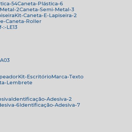
stica-54
Caneta-Plástica-6
-Metal-2
Caneta-Semi-Metal-3
iseira
Kit-Caneta-E-Lapiseira-2
-De-Caneta-Roller
ef-:-LE13
-:A03
mpeador
Kit-Escritório
Marca-Texto
rta-Lembrete
esiva
Identificação-Adesiva-2
desiva-6
Identificação-Adesiva-7