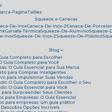
s
Marca-Pagina
Talões
Squeeze e Canecas
neca-De-Inox
Caneca-De-Inox-2
Caneca-De-Porcela
ink
Garrafa-Térmica
Squeeze-De-Alumínio
Squeeze-
e-Inox
Squeeze-De-Inox-2
Squeeze-De-Plástico
Squ
Blog
: Guia Completo para Escolher
: O Guia Completo para Você
sas: O Guia Essencial para Sua Marca
eto para Compras Inteligentes
tivo para Impulsionar Suas Vendas
ado: O Guia Completo para Escolher o Seu
do: O Guia Essencial para Você
o para Surpreender Seus Clientes
os para Empresas: O Guia Essencial
os para empresas: um guia prático
: Descubra Opções Incríveis