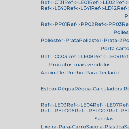
Ref-:-C131
Ref-:-LE01
Ref-:-LE02
Ref-
Ref-:-LE40
Ref-:-LE41
Ref-:-LE42
Ref
Ref-:-PP01
Ref-:-PP02
Ref-:-PP03
R
Polie
Poliéster-Prata
Poliéster-Prata-2
P
Porta cart
Ref-:-CC03
Ref-:-LE08
Ref-:-LE09
Re
Produtos mais vendidos
Apoio-De-Punho-Para-Teclado
Estojo-Régua
Régua-Calculadora.
Ref-:-LE03
Ref-:-LE04
Ref-:-LE07
Re
Ref-:-RELO06
Ref-:-RELO07
Ref:-R
Sacolas
Lixeira-Para-Carro
Sacola-Plastica