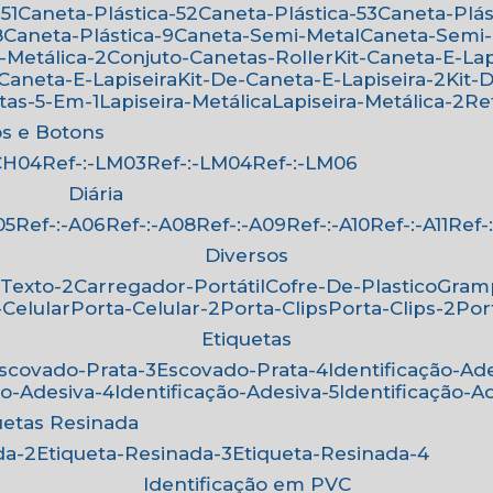
51
Caneta-Plástica-52
Caneta-Plástica-53
Caneta-Plá
8
Caneta-Plástica-9
Caneta-Semi-Metal
Caneta-Semi
-Metálica-2
Conjuto-Canetas-Roller
Kit-Caneta-E-Lap
-Caneta-E-Lapiseira
Kit-De-Caneta-E-Lapiseira-2
Kit
etas-5-Em-1
Lapiseira-Metálica
Lapiseira-Metálica-2
R
os e Botons
-CH04
Ref-:-LM03
Ref-:-LM04
Ref-:-LM06
Diária
05
Ref-:-A06
Ref-:-A08
Ref-:-A09
Ref-:-A10
Ref-:-A11
Ref
Diversos
-Texto-2
Carregador-Portátil
Cofre-De-Plastico
Gra
-Celular
Porta-Celular-2
Porta-Clips
Porta-Clips-2
Po
Etiquetas
Escovado-Prata-3
Escovado-Prata-4
Identificação-Ad
ão-Adesiva-4
Identificação-Adesiva-5
Identificação-A
quetas Resinada
da-2
Etiqueta-Resinada-3
Etiqueta-Resinada-4
Identificação em PVC