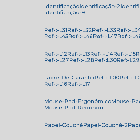
Identificação
Identificação-2
Identi
Identificação-9
Ref-:-L31
Ref-:-L32
Ref-:-L33
Ref-:-L3
Ref-:-L45
Ref-:-L46
Ref-:-L47
Ref-:-L4
Ref-:-L12
Ref-:-L13
Ref-:-L14
Ref-:-L15
Ref-:-L27
Ref-:-L28
Ref-:L30
Ref:-L29
Lacre-De-Garantia
Ref-:-L00
Ref-:-L
Ref-:-L16
Ref-:-L17
Mouse-Pad-Ergonômico
Mouse-Pa
Mouse-Pad-Redondo
Papel-Couché
Papel-Couché-2
Pa