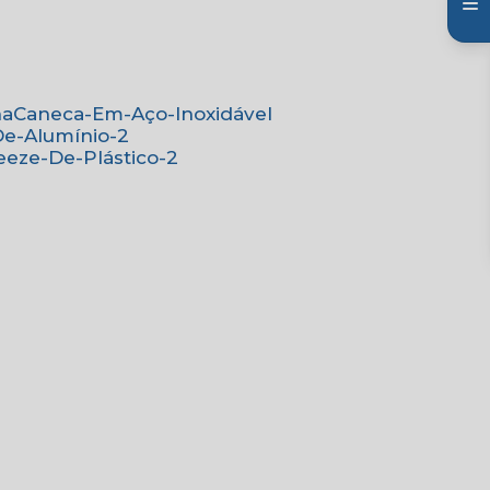
na
Caneca-Em-Aço-Inoxidável
De-Alumínio-2
eeze-De-Plástico-2