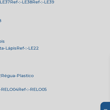
:-LE37
Ref-:-LE38
Ref-:-LE39
8
pis
rta-Lápis
Ref-:-LE22
2
Régua-Plastico
-:-RELO04
Ref-:-RELO05