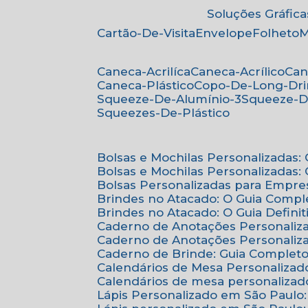
Soluções Gráfica
Cartão-De-Visita
Envelope
Folheto
Caneca-Acrilíca
Caneca-Acrílico
Ca
Caneca-Plástico
Copo-De-Long-Dr
Squeeze-De-Alumínio-3
Squeeze-D
Squeezes-De-Plástico
Bolsas e Mochilas Personalizadas
Bolsas e Mochilas Personalizadas
Bolsas Personalizadas para Empre
Brindes no Atacado: O Guia Compl
Brindes no Atacado: O Guia Defini
Caderno de Anotações Personaliz
Caderno de Anotações Personaliza
Caderno de Brinde: Guia Complet
Calendários de Mesa Personalizad
Calendários de mesa personalizad
Lápis Personalizado em São Paulo