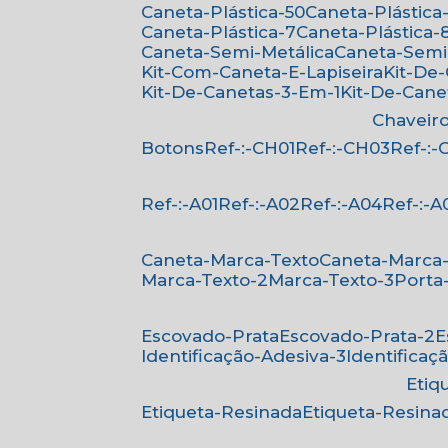
Caneta-Plástica-50
Caneta-Plástica-
Caneta-Plástica-7
Caneta-Plástica-
Caneta-Semi-Metálica
Caneta-Semi
Kit-Com-Caneta-E-Lapiseira
Kit-De
Kit-De-Canetas-3-Em-1
Kit-De-Can
Chaveir
Botons
Ref-:-CH01
Ref-:-CH03
Ref-:
Ref-:-A01
Ref-:-A02
Ref-:-A04
Ref-:-A
Caneta-Marca-Texto
Caneta-Marca
Marca-Texto-2
Marca-Texto-3
Porta
Escovado-Prata
Escovado-Prata-2
Identificação-Adesiva-3
Identificaç
Eti
Etiqueta-Resinada
Etiqueta-Resina