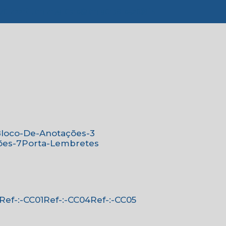
776-4221
(11) 4179-6310
(11) 96138-0526
Bloco-De-Anotações-3
ões-7
Porta-Lembretes
Ref-:-CC01
Ref-:-CC04
Ref-:-CC05