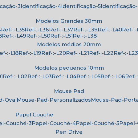
ficação-3
Identificação-4
Identificação-5
Identificação
Modelos Grandes 30mm
4
Ref-:-L35
Ref-:-L36
Ref-:-L37
Ref-:-L39
Ref-:-L40
Ref-:
8
Ref-:-L49
Ref-:-L50
Ref-:-L51
Rel-:-L38
Modelos médios 20mm
Ref-:-L18
Ref-:-L19
Ref-:-L20
Ref-:-L21
Ref-:-L22
Ref-:-L2
Modelos pequenos 10mm
01
Ref-:-L02
Ref-:-L03
Ref-:-L04
Ref-:-L05
Ref-:-L06
Ref
Mouse Pad
d-Oval
Mouse-Pad-Personalizados
Mouse-Pad-Port
Papel Couche
pel-Couché-3
Papel-Couché-4
Papel-Couché-5
Papel
Pen Drive