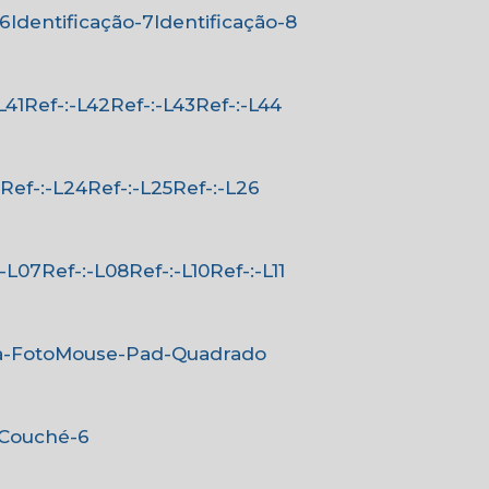
-6
Identificação-7
Identificação-8
-L41
Ref-:-L42
Ref-:-L43
Ref-:-L44
3
Ref-:-L24
Ref-:-L25
Ref-:-L26
-:-L07
Ref-:-L08
Ref-:-L10
Ref-:-L11
a-Foto
Mouse-Pad-Quadrado
-Couché-6