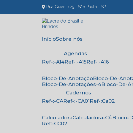
Rua Guian, 125 - São Paulo - SP
Início
Sobre nós
Agendas
Ref-:-A14
Ref-:-A15
Ref-:-A16
Bloco-De-Anotação
Bloco-De-Anot
Bloco-De-Anotações-4
Bloco-De-A
Cadernos
Ref-:-CA
Ref-:-CA01
Ref-:Ca02
Calculadora
Calculadora-C/-Bloco
Ref:-CC02