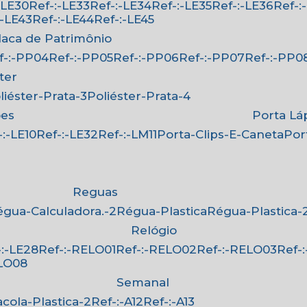
:-LE30
Ref-:-LE33
Ref-:-LE34
Ref-:-LE35
Ref-:-LE36
Ref-
-:-LE43
Ref-:-LE44
Ref-:-LE45
Placa de Patrimônio
ef-:-PP04
Ref-:-PP05
Ref-:-PP06
Ref-:-PP07
Ref-:-PP0
ster
oliéster-Prata-3
Poliéster-Prata-4
ões
Porta Lá
f-:-LE10
Ref-:-LE32
Ref-:-LM11
Porta-Clips-E-Caneta
Po
Reguas
Régua-Calculadora.-2
Régua-Plastica
Régua-Plastica-
Relógio
f-:-LE28
Ref-:-RELO01
Ref-:-RELO02
Ref-:-RELO03
Ref
ELO08
Semanal
Sacola-Plastica-2
Ref-:-A12
Ref-:-A13