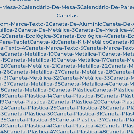
e-Mesa-2
Calendário-De-Mesa-3
Calendário-De-Par
Canetas
Com-Marca-Texto-2
Caneta-De-Alumínio
Caneta-De
álica-2
Caneta-De-Metálica-3
Caneta-De-Metálica-4
-2
Caneta-Ecológica-3
Caneta-Ecológica-4
Caneta-E
-Para-Tablet
Caneta-Kit
Caneta-Kit-Metálico
Caneta-K
ca-Texto-4
Caneta-Marca-Texto-5
Caneta-Marca-Text
ca
Caneta-Metálica-10
Caneta-Metálica-11
Caneta-Metá
-15
Caneta-Metálica-16
Caneta-Metálica-17
Caneta-Me
-20
Caneta-Metálica-21
Caneta-Metálica-22
Caneta-M
a-26
Caneta-Metálica-27
Caneta-Metálica-28
Caneta
a-31
Caneta-Metálica-32
Caneta-Metálica-33
Caneta-
a-37
Caneta-Metálica-38
Caneta-Metálica-4
Caneta-M
-8
Caneta-Metálica-9
Caneta-Plástica
Caneta-Plástica
13
Caneta-Plástica-14
Caneta-Plástica-15
Caneta-Plást
19
Caneta-Plástica-2
Caneta-Plástica-20
Caneta-Plást
-24
Caneta-Plástica-25
Caneta-Plástica-26
Caneta-Pl
-3
Caneta-Plástica-30
Caneta-Plástica-31
Caneta-Plás
-35
Caneta-Plástica-36
Caneta-Plástica-37
Caneta-Pl
40
Caneta-Plástica-41
Caneta-Plástica-42
Caneta-Plás
-46
Caneta-Plástica-47
Caneta-Plástica-48
Caneta-Pl