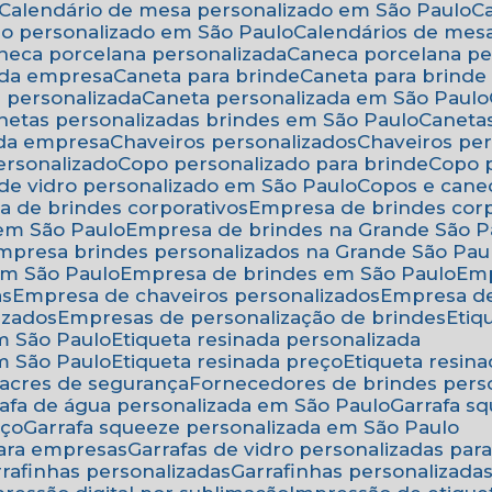
Calendário de mesa personalizado em São Paulo
rio personalizado em São Paulo
Calendários de mes
aneca porcelana personalizada
Caneca porcelana p
 da empresa
Caneta para brinde
Caneta para brind
a personalizada
Caneta personalizada em São Paulo
anetas personalizadas brindes em São Paulo
Canet
 da empresa
Chaveiros personalizados
Chaveiros pe
ersonalizado
Copo personalizado para brinde
Copo
 de vidro personalizado em São Paulo
Copos e cane
a de brindes corporativos
Empresa de brindes cor
 em São Paulo
Empresa de brindes na Grande São P
Empresa brindes personalizados na Grande São Pau
em São Paulo
Empresa de brindes em São Paulo
Em
as
Empresa de chaveiros personalizados
Empresa d
izados
Empresas de personalização de brindes
Eti
em São Paulo
Etiqueta resinada personalizada
em São Paulo
Etiqueta resinada preço
Etiqueta resi
 lacres de segurança
Fornecedores de brindes pers
rrafa de água personalizada em São Paulo
Garrafa 
eço
Garrafa squeeze personalizada em São Paulo
para empresas
Garrafas de vidro personalizadas pa
arrafinhas personalizadas
Garrafinhas personalizad