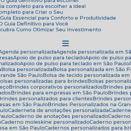
 O guia definitivo para escolher
uia completo para escolher a ideal
Completo para Criar o Seu
Guia Essencial para Conforto e Produtividade
 Guia Definitivo para Você
scubra Como Otimizar Seu Investimento
Agenda personalizada
Agenda personalizada em S
resas
Apoio de pulso para teclado
Apoio de pulso p
nalizado
Apoio de pulso para teclado em São Paulo
a
Bolsa personalizada
Bolsa personalizada em São P
 Grande São Paulo
Bolsa de tecido personalizada em
Bolsas personalizadas para brindes
Bolsas personal
reço
Brindes corporativos personalizados
Brindes p
zados
Brindes para empresas em São Paulo
Brindes
Brindes personalizados para clientes
Brindes pers
resas em São Paulo
Brindes Personalizados na Gra
ulo
Caderneta de anotações personalizada
Caderne
Paulo
Caderno de anotações personalizado
Caderno
o
Caderno moleskine personalizado
Caderno perso
esa em São Paulo
Cadernos personalizados para br