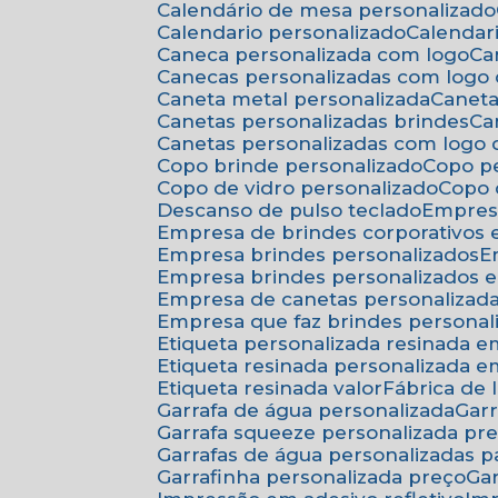
Calendário de mesa personalizado
Calendario personalizado
Calenda
Caneca personalizada com logo
C
Canecas personalizadas com logo
Caneta metal personalizada
Canet
Canetas personalizadas brindes
C
Canetas personalizadas com logo
Copo brinde personalizado
Copo p
Copo de vidro personalizado
Copo
Descanso de pulso teclado
Empres
Empresa de brindes corporativos
Empresa brindes personalizados
Empresa brindes personalizados 
Empresa de canetas personalizad
Empresa que faz brindes personal
Etiqueta personalizada resinada 
Etiqueta resinada personalizada 
Etiqueta resinada valor
Fábrica de
Garrafa de água personalizada
Ga
Garrafa squeeze personalizada pr
Garrafas de água personalizadas 
Garrafinha personalizada preço
G