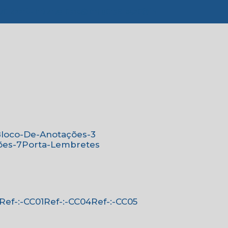
776-4221
(11) 4179-6310
(11) 96138-0526
Bloco-De-Anotações-3
ões-7
Porta-Lembretes
Ref-:-CC01
Ref-:-CC04
Ref-:-CC05