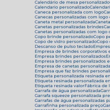
Calendário de mesa personalizado
Calendario personalizado
Calenda
Caneca personalizada com logo
C
Canecas personalizadas com logo
Caneta metal personalizada
Canet
Canetas personalizadas brindes
C
Canetas personalizadas com logo
Copo brinde personalizado
Copo p
Copo de vidro personalizado
Copo
Descanso de pulso teclado
Empres
Empresa de brindes corporativos
Empresa brindes personalizados
Empresa brindes personalizados 
Empresa de canetas personalizad
Empresa que faz brindes personal
Etiqueta personalizada resinada 
Etiqueta resinada personalizada 
Etiqueta resinada valor
Fábrica de
Garrafa de água personalizada
Ga
Garrafa squeeze personalizada pr
Garrafas de água personalizadas 
Garrafinha personalizada preço
G