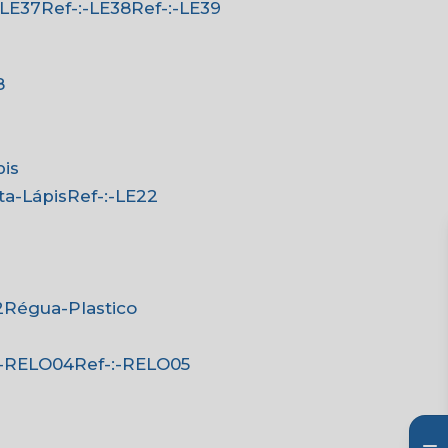
:-LE37
Ref-:-LE38
Ref-:-LE39
8
pis
rta-Lápis
Ref-:-LE22
2
Régua-Plastico
-:-RELO04
Ref-:-RELO05