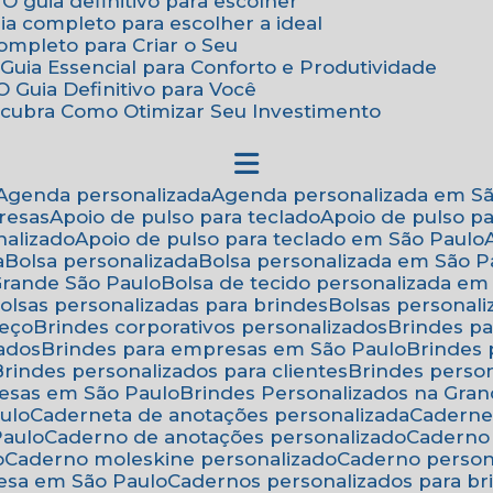
 O guia definitivo para escolher
uia completo para escolher a ideal
Completo para Criar o Seu
Guia Essencial para Conforto e Produtividade
 Guia Definitivo para Você
scubra Como Otimizar Seu Investimento
Agenda personalizada
Agenda personalizada em S
resas
Apoio de pulso para teclado
Apoio de pulso p
nalizado
Apoio de pulso para teclado em São Paulo
a
Bolsa personalizada
Bolsa personalizada em São P
 Grande São Paulo
Bolsa de tecido personalizada em
Bolsas personalizadas para brindes
Bolsas personal
reço
Brindes corporativos personalizados
Brindes p
zados
Brindes para empresas em São Paulo
Brindes
Brindes personalizados para clientes
Brindes pers
resas em São Paulo
Brindes Personalizados na Gra
ulo
Caderneta de anotações personalizada
Caderne
Paulo
Caderno de anotações personalizado
Caderno
o
Caderno moleskine personalizado
Caderno perso
esa em São Paulo
Cadernos personalizados para br