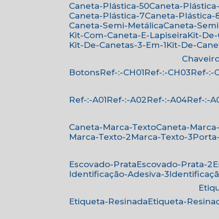
Caneta-Plástica-50
Caneta-Plástica-
Caneta-Plástica-7
Caneta-Plástica-
Caneta-Semi-Metálica
Caneta-Semi
Kit-Com-Caneta-E-Lapiseira
Kit-De
Kit-De-Canetas-3-Em-1
Kit-De-Can
Chaveir
Botons
Ref-:-CH01
Ref-:-CH03
Ref-:
Ref-:-A01
Ref-:-A02
Ref-:-A04
Ref-:-A
Caneta-Marca-Texto
Caneta-Marca
Marca-Texto-2
Marca-Texto-3
Porta
Escovado-Prata
Escovado-Prata-2
Identificação-Adesiva-3
Identificaç
Eti
Etiqueta-Resinada
Etiqueta-Resina