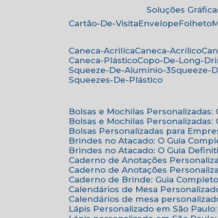
Soluções Gráfica
Cartão-De-Visita
Envelope
Folheto
Caneca-Acrilíca
Caneca-Acrílico
Ca
Caneca-Plástico
Copo-De-Long-Dr
Squeeze-De-Alumínio-3
Squeeze-D
Squeezes-De-Plástico
Bolsas e Mochilas Personalizadas
Bolsas e Mochilas Personalizadas
Bolsas Personalizadas para Empre
Brindes no Atacado: O Guia Compl
Brindes no Atacado: O Guia Defini
Caderno de Anotações Personaliz
Caderno de Anotações Personaliza
Caderno de Brinde: Guia Complet
Calendários de Mesa Personalizad
Calendários de mesa personalizad
Lápis Personalizado em São Paulo