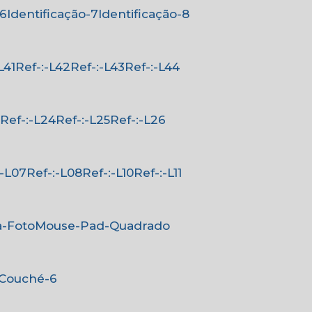
-6
Identificação-7
Identificação-8
-L41
Ref-:-L42
Ref-:-L43
Ref-:-L44
3
Ref-:-L24
Ref-:-L25
Ref-:-L26
-:-L07
Ref-:-L08
Ref-:-L10
Ref-:-L11
a-Foto
Mouse-Pad-Quadrado
-Couché-6