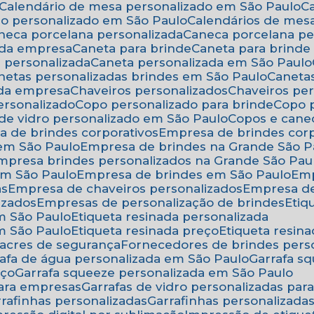
Calendário de mesa personalizado em São Paulo
rio personalizado em São Paulo
Calendários de mes
aneca porcelana personalizada
Caneca porcelana p
 da empresa
Caneta para brinde
Caneta para brind
a personalizada
Caneta personalizada em São Paulo
anetas personalizadas brindes em São Paulo
Canet
 da empresa
Chaveiros personalizados
Chaveiros pe
ersonalizado
Copo personalizado para brinde
Copo
 de vidro personalizado em São Paulo
Copos e cane
a de brindes corporativos
Empresa de brindes cor
 em São Paulo
Empresa de brindes na Grande São P
Empresa brindes personalizados na Grande São Pau
em São Paulo
Empresa de brindes em São Paulo
Em
as
Empresa de chaveiros personalizados
Empresa d
izados
Empresas de personalização de brindes
Eti
em São Paulo
Etiqueta resinada personalizada
em São Paulo
Etiqueta resinada preço
Etiqueta resi
 lacres de segurança
Fornecedores de brindes pers
rrafa de água personalizada em São Paulo
Garrafa 
eço
Garrafa squeeze personalizada em São Paulo
para empresas
Garrafas de vidro personalizadas pa
arrafinhas personalizadas
Garrafinhas personalizad