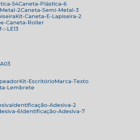
stica-54
Caneta-Plástica-6
-Metal-2
Caneta-Semi-Metal-3
iseira
Kit-Caneta-E-Lapiseira-2
-De-Caneta-Roller
ef-:-LE13
-:A03
mpeador
Kit-Escritório
Marca-Texto
rta-Lembrete
esiva
Identificação-Adesiva-2
desiva-6
Identificação-Adesiva-7