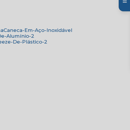
na
Caneca-Em-Aço-Inoxidável
De-Alumínio-2
eeze-De-Plástico-2