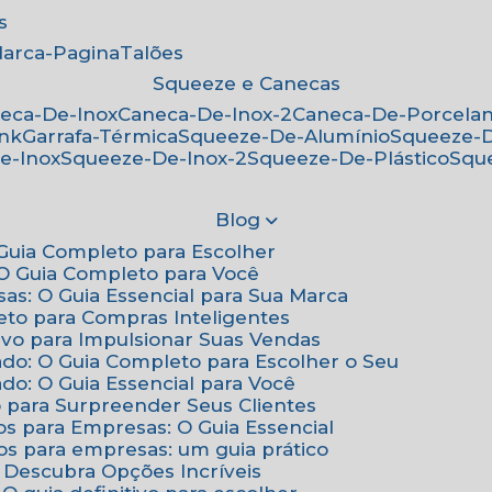
s
Marca-Pagina
Talões
Squeeze e Canecas
neca-De-Inox
Caneca-De-Inox-2
Caneca-De-Porcela
ink
Garrafa-Térmica
Squeeze-De-Alumínio
Squeeze-
e-Inox
Squeeze-De-Inox-2
Squeeze-De-Plástico
Squ
Blog
: Guia Completo para Escolher
: O Guia Completo para Você
sas: O Guia Essencial para Sua Marca
eto para Compras Inteligentes
tivo para Impulsionar Suas Vendas
ado: O Guia Completo para Escolher o Seu
do: O Guia Essencial para Você
o para Surpreender Seus Clientes
os para Empresas: O Guia Essencial
os para empresas: um guia prático
: Descubra Opções Incríveis