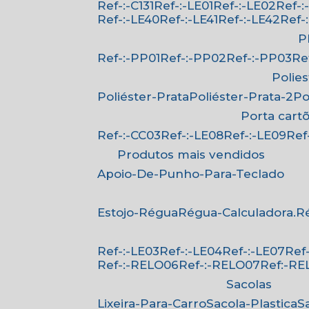
Ref-:-C131
Ref-:-LE01
Ref-:-LE02
Ref-
Ref-:-LE40
Ref-:-LE41
Ref-:-LE42
Ref
Ref-:-PP01
Ref-:-PP02
Ref-:-PP03
R
Polie
Poliéster-Prata
Poliéster-Prata-2
P
Porta cart
Ref-:-CC03
Ref-:-LE08
Ref-:-LE09
Re
Produtos mais vendidos
Apoio-De-Punho-Para-Teclado
Estojo-Régua
Régua-Calculadora.
Ref-:-LE03
Ref-:-LE04
Ref-:-LE07
Re
Ref-:-RELO06
Ref-:-RELO07
Ref:-R
Sacolas
Lixeira-Para-Carro
Sacola-Plastica