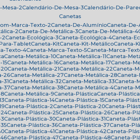
e-Mesa-2
Calendário-De-Mesa-3
Calendário-De-Par
Canetas
Com-Marca-Texto-2
Caneta-De-Alumínio
Caneta-De
álica-2
Caneta-De-Metálica-3
Caneta-De-Metálica-4
-2
Caneta-Ecológica-3
Caneta-Ecológica-4
Caneta-E
-Para-Tablet
Caneta-Kit
Caneta-Kit-Metálico
Caneta-K
ca-Texto-4
Caneta-Marca-Texto-5
Caneta-Marca-Text
ca
Caneta-Metálica-10
Caneta-Metálica-11
Caneta-Metá
-15
Caneta-Metálica-16
Caneta-Metálica-17
Caneta-Me
-20
Caneta-Metálica-21
Caneta-Metálica-22
Caneta-M
a-26
Caneta-Metálica-27
Caneta-Metálica-28
Caneta
a-31
Caneta-Metálica-32
Caneta-Metálica-33
Caneta-
a-37
Caneta-Metálica-38
Caneta-Metálica-4
Caneta-M
-8
Caneta-Metálica-9
Caneta-Plástica
Caneta-Plástica
13
Caneta-Plástica-14
Caneta-Plástica-15
Caneta-Plást
19
Caneta-Plástica-2
Caneta-Plástica-20
Caneta-Plást
-24
Caneta-Plástica-25
Caneta-Plástica-26
Caneta-Pl
-3
Caneta-Plástica-30
Caneta-Plástica-31
Caneta-Plás
-35
Caneta-Plástica-36
Caneta-Plástica-37
Caneta-Pl
40
Caneta-Plástica-41
Caneta-Plástica-42
Caneta-Plás
-46
Caneta-Plástica-47
Caneta-Plástica-48
Caneta-Pl