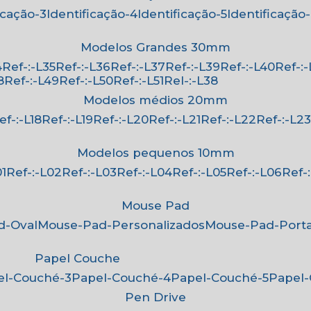
ficação-3
Identificação-4
Identificação-5
Identificação
Modelos Grandes 30mm
4
Ref-:-L35
Ref-:-L36
Ref-:-L37
Ref-:-L39
Ref-:-L40
Ref-:
8
Ref-:-L49
Ref-:-L50
Ref-:-L51
Rel-:-L38
Modelos médios 20mm
Ref-:-L18
Ref-:-L19
Ref-:-L20
Ref-:-L21
Ref-:-L22
Ref-:-L2
Modelos pequenos 10mm
01
Ref-:-L02
Ref-:-L03
Ref-:-L04
Ref-:-L05
Ref-:-L06
Ref
Mouse Pad
d-Oval
Mouse-Pad-Personalizados
Mouse-Pad-Port
Papel Couche
pel-Couché-3
Papel-Couché-4
Papel-Couché-5
Papel
Pen Drive