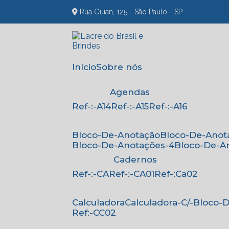
Rua Guian, 125 - São Paulo - SP
Início
Sobre nós
Agendas
Ref-:-A14
Ref-:-A15
Ref-:-A16
Bloco-De-Anotação
Bloco-De-Anot
Bloco-De-Anotações-4
Bloco-De-A
Cadernos
Ref-:-CA
Ref-:-CA01
Ref-:Ca02
Calculadora
Calculadora-C/-Bloco
Ref:-CC02