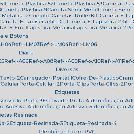
51
Caneta-Plástica-52
Caneta-Plástica-53
Caneta-Plá
8
Caneta-Plástica-9
Caneta-Semi-Metal
Caneta-Semi
-Metálica-2
Conjuto-Canetas-Roller
Kit-Caneta-E-Lap
-Caneta-E-Lapiseira
Kit-De-Caneta-E-Lapiseira-2
Kit
etas-5-Em-1
Lapiseira-Metálica
Lapiseira-Metálica-2
R
os e Botons
-CH04
Ref-:-LM03
Ref-:-LM04
Ref-:-LM06
Diária
05
Ref-:-A06
Ref-:-A08
Ref-:-A09
Ref-:-A10
Ref-:-A11
Ref
Diversos
-Texto-2
Carregador-Portátil
Cofre-De-Plastico
Gra
-Celular
Porta-Celular-2
Porta-Clips
Porta-Clips-2
Po
Etiquetas
Escovado-Prata-3
Escovado-Prata-4
Identificação-Ad
ão-Adesiva-4
Identificação-Adesiva-5
Identificação-A
quetas Resinada
da-2
Etiqueta-Resinada-3
Etiqueta-Resinada-4
Identificação em PVC