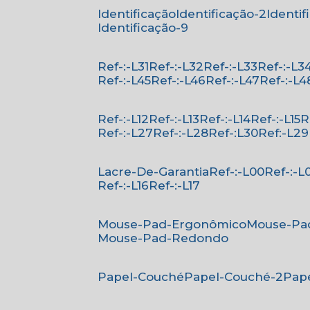
Identificação
Identificação-2
Identi
Identificação-9
Ref-:-L31
Ref-:-L32
Ref-:-L33
Ref-:-L3
Ref-:-L45
Ref-:-L46
Ref-:-L47
Ref-:-L4
Ref-:-L12
Ref-:-L13
Ref-:-L14
Ref-:-L15
Ref-:-L27
Ref-:-L28
Ref-:L30
Ref:-L29
Lacre-De-Garantia
Ref-:-L00
Ref-:-L
Ref-:-L16
Ref-:-L17
Mouse-Pad-Ergonômico
Mouse-Pa
Mouse-Pad-Redondo
Papel-Couché
Papel-Couché-2
Pa