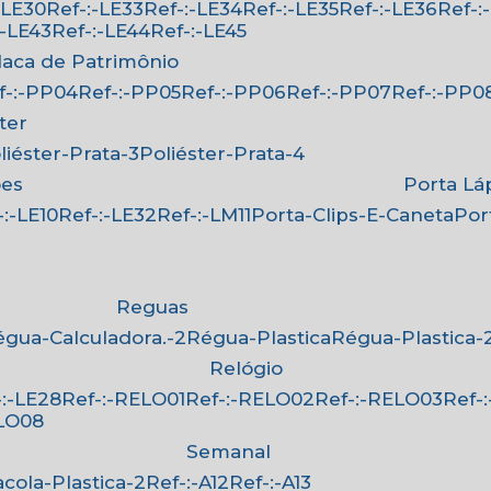
:-LE30
Ref-:-LE33
Ref-:-LE34
Ref-:-LE35
Ref-:-LE36
Ref-
-:-LE43
Ref-:-LE44
Ref-:-LE45
Placa de Patrimônio
ef-:-PP04
Ref-:-PP05
Ref-:-PP06
Ref-:-PP07
Ref-:-PP0
ster
oliéster-Prata-3
Poliéster-Prata-4
ões
Porta Lá
f-:-LE10
Ref-:-LE32
Ref-:-LM11
Porta-Clips-E-Caneta
Po
Reguas
Régua-Calculadora.-2
Régua-Plastica
Régua-Plastica-
Relógio
f-:-LE28
Ref-:-RELO01
Ref-:-RELO02
Ref-:-RELO03
Ref
ELO08
Semanal
Sacola-Plastica-2
Ref-:-A12
Ref-:-A13