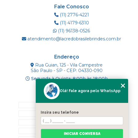
Fale Conosco
(11) 2776-4221
(11) 4179-6310
(11) 96138-0526
atendimento@lacredobrasilebrindes.com.br
Endereço
Rua Guian, 125 - Vila Campestre
São Paulo - SP - CEP: 04330-090
Segunda à Quinta: 8:00h às 18:00h
Olá! Fale agora pelo WhatsApp
Mapa do Site
INÍCIO
Insira seu telefone
SOBRE NÓS
PRODUTOS
BLOG
INICIAR CONVERSA