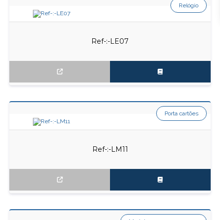
Relógio
Ref-:-LE07
Porta cartões
Ref-:-LM11