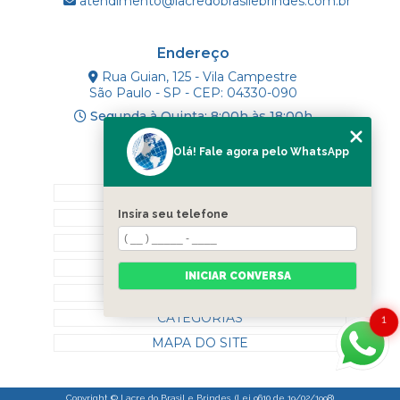
atendimento@lacredobrasilebrindes.com.br
Endereço
Rua Guian, 125 - Vila Campestre
São Paulo - SP - CEP: 04330-090
Segunda à Quinta: 8:00h às 18:00h
Olá! Fale agora pelo WhatsApp
Mapa do Site
INÍCIO
Insira seu telefone
SOBRE NÓS
PRODUTOS
BLOG
INICIAR CONVERSA
CONTATO
CATEGORIAS
1
MAPA DO SITE
Copyright © Lacre do Brasil e Brindes. (Lei 9610 de 19/02/1998)