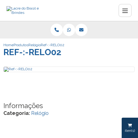
Home
Produtos
Relógio
Ref-:-RELO02
REF-:-RELO02
Informações
Categoria:
Relógio
iten(s)