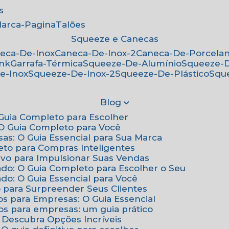
s
Marca-Pagina
Talões
Squeeze e Canecas
neca-De-Inox
Caneca-De-Inox-2
Caneca-De-Porcela
ink
Garrafa-Térmica
Squeeze-De-Alumínio
Squeeze-
e-Inox
Squeeze-De-Inox-2
Squeeze-De-Plástico
Squ
Blog
: Guia Completo para Escolher
: O Guia Completo para Você
sas: O Guia Essencial para Sua Marca
eto para Compras Inteligentes
tivo para Impulsionar Suas Vendas
ado: O Guia Completo para Escolher o Seu
do: O Guia Essencial para Você
o para Surpreender Seus Clientes
os para Empresas: O Guia Essencial
os para empresas: um guia prático
: Descubra Opções Incríveis