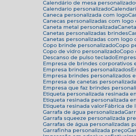
Calendário de mesa personalizado
Calendario personalizado
Calenda
Caneca personalizada com logo
C
Canecas personalizadas com logo
Caneta metal personalizada
Canet
Canetas personalizadas brindes
C
Canetas personalizadas com logo
Copo brinde personalizado
Copo p
Copo de vidro personalizado
Copo
Descanso de pulso teclado
Empres
Empresa de brindes corporativos
Empresa brindes personalizados
Empresa brindes personalizados 
Empresa de canetas personalizad
Empresa que faz brindes personal
Etiqueta personalizada resinada 
Etiqueta resinada personalizada 
Etiqueta resinada valor
Fábrica de
Garrafa de água personalizada
Ga
Garrafa squeeze personalizada pr
Garrafas de água personalizadas 
Garrafinha personalizada preço
G