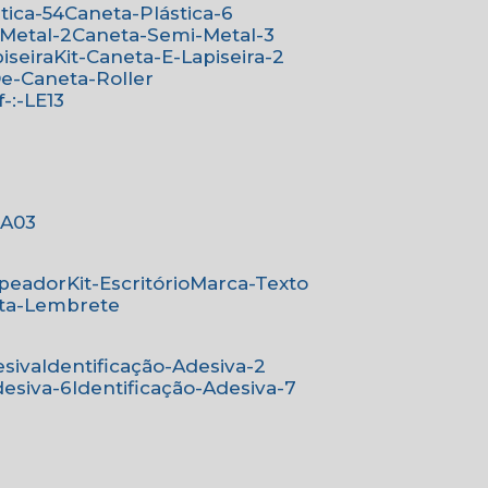
stica-54
Caneta-Plástica-6
-Metal-2
Caneta-Semi-Metal-3
iseira
Kit-Caneta-E-Lapiseira-2
-De-Caneta-Roller
ef-:-LE13
-:A03
mpeador
Kit-Escritório
Marca-Texto
rta-Lembrete
esiva
Identificação-Adesiva-2
desiva-6
Identificação-Adesiva-7