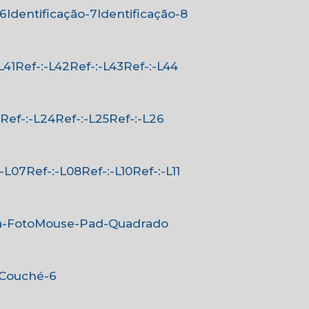
-6
Identificação-7
Identificação-8
-L41
Ref-:-L42
Ref-:-L43
Ref-:-L44
3
Ref-:-L24
Ref-:-L25
Ref-:-L26
-:-L07
Ref-:-L08
Ref-:-L10
Ref-:-L11
a-Foto
Mouse-Pad-Quadrado
-Couché-6