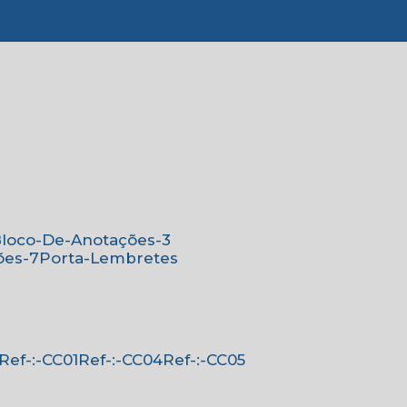
776-4221
(11) 4179-6310
(11) 96138-0526
Bloco-De-Anotações-3
ões-7
Porta-Lembretes
Ref-:-CC01
Ref-:-CC04
Ref-:-CC05