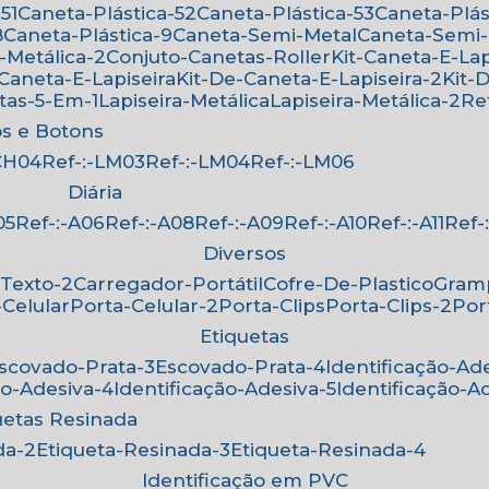
51
Caneta-Plástica-52
Caneta-Plástica-53
Caneta-Plá
8
Caneta-Plástica-9
Caneta-Semi-Metal
Caneta-Semi
-Metálica-2
Conjuto-Canetas-Roller
Kit-Caneta-E-Lap
-Caneta-E-Lapiseira
Kit-De-Caneta-E-Lapiseira-2
Kit
etas-5-Em-1
Lapiseira-Metálica
Lapiseira-Metálica-2
R
os e Botons
-CH04
Ref-:-LM03
Ref-:-LM04
Ref-:-LM06
Diária
05
Ref-:-A06
Ref-:-A08
Ref-:-A09
Ref-:-A10
Ref-:-A11
Ref
Diversos
-Texto-2
Carregador-Portátil
Cofre-De-Plastico
Gra
-Celular
Porta-Celular-2
Porta-Clips
Porta-Clips-2
Po
Etiquetas
Escovado-Prata-3
Escovado-Prata-4
Identificação-Ad
ão-Adesiva-4
Identificação-Adesiva-5
Identificação-A
quetas Resinada
da-2
Etiqueta-Resinada-3
Etiqueta-Resinada-4
Identificação em PVC