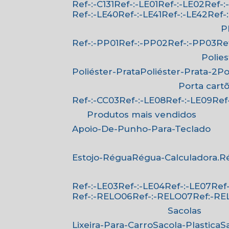
Ref-:-C131
Ref-:-LE01
Ref-:-LE02
Ref-
Ref-:-LE40
Ref-:-LE41
Ref-:-LE42
Ref
Ref-:-PP01
Ref-:-PP02
Ref-:-PP03
R
Polie
Poliéster-Prata
Poliéster-Prata-2
P
Porta cart
Ref-:-CC03
Ref-:-LE08
Ref-:-LE09
Re
Produtos mais vendidos
Apoio-De-Punho-Para-Teclado
Estojo-Régua
Régua-Calculadora.
Ref-:-LE03
Ref-:-LE04
Ref-:-LE07
Re
Ref-:-RELO06
Ref-:-RELO07
Ref:-R
Sacolas
Lixeira-Para-Carro
Sacola-Plastica