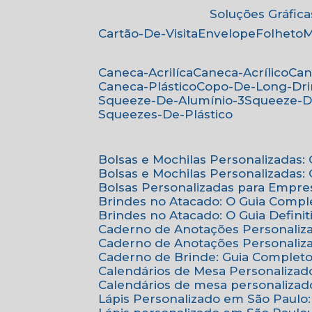
Soluções Gráfica
Cartão-De-Visita
Envelope
Folheto
Caneca-Acrilíca
Caneca-Acrílico
Ca
Caneca-Plástico
Copo-De-Long-Dr
Squeeze-De-Alumínio-3
Squeeze-D
Squeezes-De-Plástico
Bolsas e Mochilas Personalizadas
Bolsas e Mochilas Personalizadas
Bolsas Personalizadas para Empre
Brindes no Atacado: O Guia Compl
Brindes no Atacado: O Guia Defini
Caderno de Anotações Personaliz
Caderno de Anotações Personaliza
Caderno de Brinde: Guia Complet
Calendários de Mesa Personalizad
Calendários de mesa personalizad
Lápis Personalizado em São Paulo