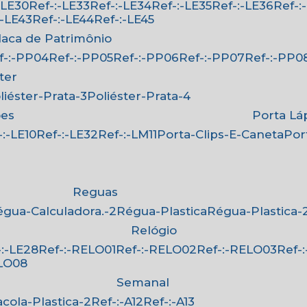
:-LE30
Ref-:-LE33
Ref-:-LE34
Ref-:-LE35
Ref-:-LE36
Ref-
-:-LE43
Ref-:-LE44
Ref-:-LE45
Placa de Patrimônio
ef-:-PP04
Ref-:-PP05
Ref-:-PP06
Ref-:-PP07
Ref-:-PP0
ster
oliéster-Prata-3
Poliéster-Prata-4
ões
Porta Lá
f-:-LE10
Ref-:-LE32
Ref-:-LM11
Porta-Clips-E-Caneta
Po
Reguas
Régua-Calculadora.-2
Régua-Plastica
Régua-Plastica-
Relógio
f-:-LE28
Ref-:-RELO01
Ref-:-RELO02
Ref-:-RELO03
Ref
ELO08
Semanal
Sacola-Plastica-2
Ref-:-A12
Ref-:-A13