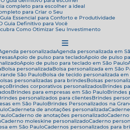
 O guia definitivo para escolher
uia completo para escolher a ideal
Completo para Criar o Seu
Guia Essencial para Conforto e Produtividade
 Guia Definitivo para Você
scubra Como Otimizar Seu Investimento
Agenda personalizada
Agenda personalizada em S
resas
Apoio de pulso para teclado
Apoio de pulso p
nalizado
Apoio de pulso para teclado em São Paulo
a
Bolsa personalizada
Bolsa personalizada em São P
 Grande São Paulo
Bolsa de tecido personalizada em
Bolsas personalizadas para brindes
Bolsas personal
reço
Brindes corporativos personalizados
Brindes p
zados
Brindes para empresas em São Paulo
Brindes
Brindes personalizados para clientes
Brindes pers
resas em São Paulo
Brindes Personalizados na Gra
ulo
Caderneta de anotações personalizada
Caderne
Paulo
Caderno de anotações personalizado
Caderno
o
Caderno moleskine personalizado
Caderno perso
esa em São Paulo
Cadernos personalizados para br