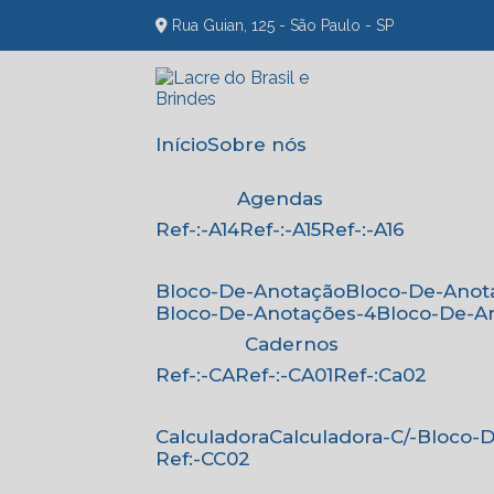
Rua Guian, 125 - São Paulo - SP
Início
Sobre nós
Agendas
Ref-:-A14
Ref-:-A15
Ref-:-A16
Bloco-De-Anotação
Bloco-De-Anot
Bloco-De-Anotações-4
Bloco-De-A
Cadernos
Ref-:-CA
Ref-:-CA01
Ref-:Ca02
Calculadora
Calculadora-C/-Bloco
Ref:-CC02