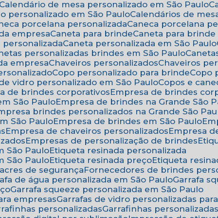
Calendário de mesa personalizado em São Paulo
rio personalizado em São Paulo
Calendários de mes
aneca porcelana personalizada
Caneca porcelana p
 da empresa
Caneta para brinde
Caneta para brind
a personalizada
Caneta personalizada em São Paulo
anetas personalizadas brindes em São Paulo
Canet
 da empresa
Chaveiros personalizados
Chaveiros pe
ersonalizado
Copo personalizado para brinde
Copo
 de vidro personalizado em São Paulo
Copos e cane
a de brindes corporativos
Empresa de brindes cor
 em São Paulo
Empresa de brindes na Grande São P
Empresa brindes personalizados na Grande São Pau
em São Paulo
Empresa de brindes em São Paulo
Em
as
Empresa de chaveiros personalizados
Empresa d
izados
Empresas de personalização de brindes
Eti
em São Paulo
Etiqueta resinada personalizada
em São Paulo
Etiqueta resinada preço
Etiqueta resi
 lacres de segurança
Fornecedores de brindes pers
rrafa de água personalizada em São Paulo
Garrafa 
eço
Garrafa squeeze personalizada em São Paulo
para empresas
Garrafas de vidro personalizadas pa
arrafinhas personalizadas
Garrafinhas personalizad