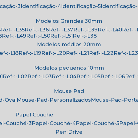
ficação-3
Identificação-4
Identificação-5
Identificação
Modelos Grandes 30mm
4
Ref-:-L35
Ref-:-L36
Ref-:-L37
Ref-:-L39
Ref-:-L40
Ref-:
8
Ref-:-L49
Ref-:-L50
Ref-:-L51
Rel-:-L38
Modelos médios 20mm
Ref-:-L18
Ref-:-L19
Ref-:-L20
Ref-:-L21
Ref-:-L22
Ref-:-L2
Modelos pequenos 10mm
01
Ref-:-L02
Ref-:-L03
Ref-:-L04
Ref-:-L05
Ref-:-L06
Ref
Mouse Pad
d-Oval
Mouse-Pad-Personalizados
Mouse-Pad-Port
Papel Couche
pel-Couché-3
Papel-Couché-4
Papel-Couché-5
Papel
Pen Drive