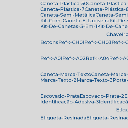
Caneta-Plástica-50
Caneta-Plástica-
Caneta-Plástica-7
Caneta-Plástica-
Caneta-Semi-Metálica
Caneta-Semi
Kit-Com-Caneta-E-Lapiseira
Kit-De
Kit-De-Canetas-3-Em-1
Kit-De-Can
Chaveir
Botons
Ref-:-CH01
Ref-:-CH03
Ref-:
Ref-:-A01
Ref-:-A02
Ref-:-A04
Ref-:-A
Caneta-Marca-Texto
Caneta-Marca
Marca-Texto-2
Marca-Texto-3
Porta
Escovado-Prata
Escovado-Prata-2
Identificação-Adesiva-3
Identificaç
Eti
Etiqueta-Resinada
Etiqueta-Resina