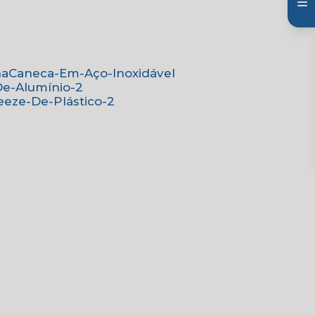
na
Caneca-Em-Aço-Inoxidável
De-Alumínio-2
eeze-De-Plástico-2