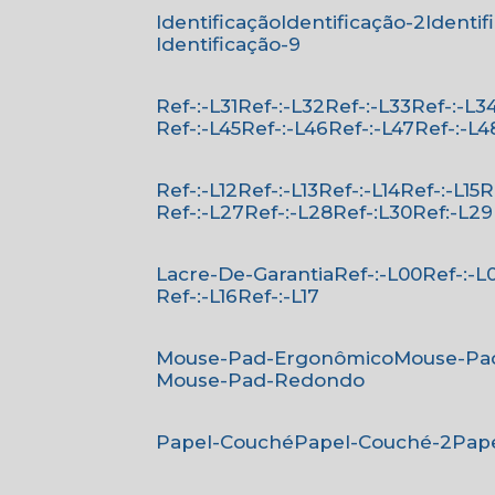
Identificação
Identificação-2
Identi
Identificação-9
Ref-:-L31
Ref-:-L32
Ref-:-L33
Ref-:-L3
Ref-:-L45
Ref-:-L46
Ref-:-L47
Ref-:-L4
Ref-:-L12
Ref-:-L13
Ref-:-L14
Ref-:-L15
Ref-:-L27
Ref-:-L28
Ref-:L30
Ref:-L29
Lacre-De-Garantia
Ref-:-L00
Ref-:-L
Ref-:-L16
Ref-:-L17
Mouse-Pad-Ergonômico
Mouse-Pa
Mouse-Pad-Redondo
Papel-Couché
Papel-Couché-2
Pa