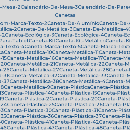
e-Mesa-2
Calendário-De-Mesa-3
Calendário-De-Par
Canetas
Com-Marca-Texto-2
Caneta-De-Alumínio
Caneta-De
álica-2
Caneta-De-Metálica-3
Caneta-De-Metálica-4
-2
Caneta-Ecológica-3
Caneta-Ecológica-4
Caneta-E
-Para-Tablet
Caneta-Kit
Caneta-Kit-Metálico
Caneta-K
ca-Texto-4
Caneta-Marca-Texto-5
Caneta-Marca-Text
ca
Caneta-Metálica-10
Caneta-Metálica-11
Caneta-Metá
-15
Caneta-Metálica-16
Caneta-Metálica-17
Caneta-Me
-20
Caneta-Metálica-21
Caneta-Metálica-22
Caneta-M
a-26
Caneta-Metálica-27
Caneta-Metálica-28
Caneta
a-31
Caneta-Metálica-32
Caneta-Metálica-33
Caneta-
a-37
Caneta-Metálica-38
Caneta-Metálica-4
Caneta-M
-8
Caneta-Metálica-9
Caneta-Plástica
Caneta-Plástica
13
Caneta-Plástica-14
Caneta-Plástica-15
Caneta-Plást
19
Caneta-Plástica-2
Caneta-Plástica-20
Caneta-Plást
-24
Caneta-Plástica-25
Caneta-Plástica-26
Caneta-Pl
-3
Caneta-Plástica-30
Caneta-Plástica-31
Caneta-Plás
-35
Caneta-Plástica-36
Caneta-Plástica-37
Caneta-Pl
40
Caneta-Plástica-41
Caneta-Plástica-42
Caneta-Plás
-46
Caneta-Plástica-47
Caneta-Plástica-48
Caneta-Pl