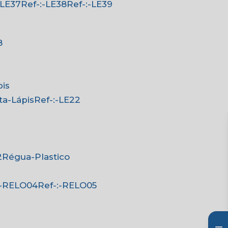
:-LE37
Ref-:-LE38
Ref-:-LE39
8
pis
rta-Lápis
Ref-:-LE22
2
Régua-Plastico
-:-RELO04
Ref-:-RELO05