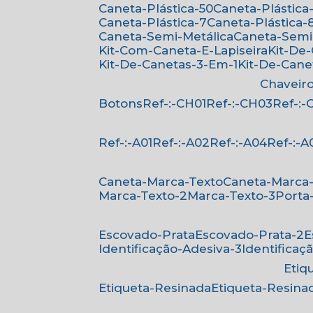
Caneta-Plástica-50
Caneta-Plástica-
Caneta-Plástica-7
Caneta-Plástica-
Caneta-Semi-Metálica
Caneta-Semi
Kit-Com-Caneta-E-Lapiseira
Kit-De
Kit-De-Canetas-3-Em-1
Kit-De-Can
Chaveir
Botons
Ref-:-CH01
Ref-:-CH03
Ref-:
Ref-:-A01
Ref-:-A02
Ref-:-A04
Ref-:-A
Caneta-Marca-Texto
Caneta-Marca
Marca-Texto-2
Marca-Texto-3
Porta
Escovado-Prata
Escovado-Prata-2
Identificação-Adesiva-3
Identificaç
Eti
Etiqueta-Resinada
Etiqueta-Resina