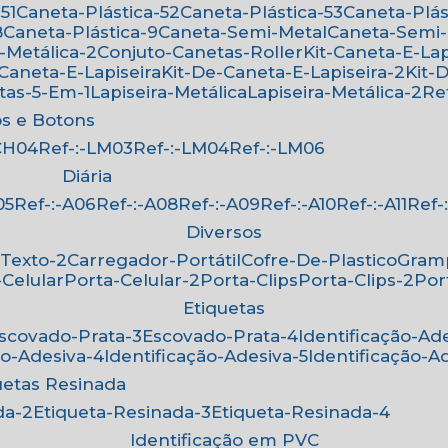
51
Caneta-Plástica-52
Caneta-Plástica-53
Caneta-Plá
8
Caneta-Plástica-9
Caneta-Semi-Metal
Caneta-Semi
-Metálica-2
Conjuto-Canetas-Roller
Kit-Caneta-E-Lap
-Caneta-E-Lapiseira
Kit-De-Caneta-E-Lapiseira-2
Kit
etas-5-Em-1
Lapiseira-Metálica
Lapiseira-Metálica-2
R
os e Botons
-CH04
Ref-:-LM03
Ref-:-LM04
Ref-:-LM06
Diária
05
Ref-:-A06
Ref-:-A08
Ref-:-A09
Ref-:-A10
Ref-:-A11
Ref
Diversos
-Texto-2
Carregador-Portátil
Cofre-De-Plastico
Gra
-Celular
Porta-Celular-2
Porta-Clips
Porta-Clips-2
Po
Etiquetas
Escovado-Prata-3
Escovado-Prata-4
Identificação-Ad
ão-Adesiva-4
Identificação-Adesiva-5
Identificação-A
quetas Resinada
da-2
Etiqueta-Resinada-3
Etiqueta-Resinada-4
Identificação em PVC