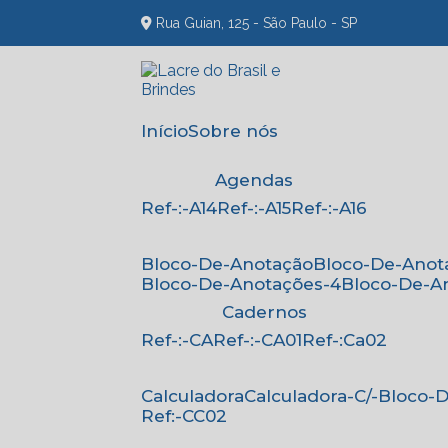
Rua Guian, 125 - São Paulo - SP
Início
Sobre nós
Agendas
Ref-:-A14
Ref-:-A15
Ref-:-A16
Bloco-De-Anotação
Bloco-De-Anot
Bloco-De-Anotações-4
Bloco-De-A
Cadernos
Ref-:-CA
Ref-:-CA01
Ref-:Ca02
Calculadora
Calculadora-C/-Bloco
Ref:-CC02