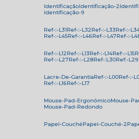
Identificação
Identificação-2
Identi
Identificação-9
Ref-:-L31
Ref-:-L32
Ref-:-L33
Ref-:-L3
Ref-:-L45
Ref-:-L46
Ref-:-L47
Ref-:-L4
Ref-:-L12
Ref-:-L13
Ref-:-L14
Ref-:-L15
Ref-:-L27
Ref-:-L28
Ref-:L30
Ref:-L29
Lacre-De-Garantia
Ref-:-L00
Ref-:-L
Ref-:-L16
Ref-:-L17
Mouse-Pad-Ergonômico
Mouse-Pa
Mouse-Pad-Redondo
Papel-Couché
Papel-Couché-2
Pa