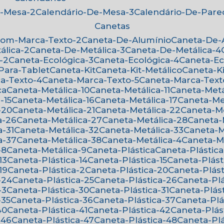
e-Mesa-2
Calendário-De-Mesa-3
Calendário-De-Par
Canetas
Com-Marca-Texto-2
Caneta-De-Alumínio
Caneta-De
álica-2
Caneta-De-Metálica-3
Caneta-De-Metálica-4
-2
Caneta-Ecológica-3
Caneta-Ecológica-4
Caneta-E
-Para-Tablet
Caneta-Kit
Caneta-Kit-Metálico
Caneta-K
ca-Texto-4
Caneta-Marca-Texto-5
Caneta-Marca-Text
ca
Caneta-Metálica-10
Caneta-Metálica-11
Caneta-Metá
-15
Caneta-Metálica-16
Caneta-Metálica-17
Caneta-Me
-20
Caneta-Metálica-21
Caneta-Metálica-22
Caneta-M
a-26
Caneta-Metálica-27
Caneta-Metálica-28
Caneta
a-31
Caneta-Metálica-32
Caneta-Metálica-33
Caneta-
a-37
Caneta-Metálica-38
Caneta-Metálica-4
Caneta-M
-8
Caneta-Metálica-9
Caneta-Plástica
Caneta-Plástica
13
Caneta-Plástica-14
Caneta-Plástica-15
Caneta-Plást
19
Caneta-Plástica-2
Caneta-Plástica-20
Caneta-Plást
-24
Caneta-Plástica-25
Caneta-Plástica-26
Caneta-Pl
-3
Caneta-Plástica-30
Caneta-Plástica-31
Caneta-Plás
-35
Caneta-Plástica-36
Caneta-Plástica-37
Caneta-Pl
40
Caneta-Plástica-41
Caneta-Plástica-42
Caneta-Plás
-46
Caneta-Plástica-47
Caneta-Plástica-48
Caneta-Pl