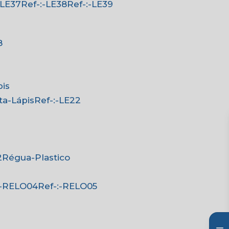
:-LE37
Ref-:-LE38
Ref-:-LE39
8
pis
rta-Lápis
Ref-:-LE22
2
Régua-Plastico
-:-RELO04
Ref-:-RELO05