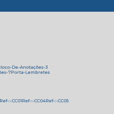
776-4221
(11) 4179-6310
(11) 96138-0526
Bloco-De-Anotações-3
ões-7
Porta-Lembretes
Ref-:-CC01
Ref-:-CC04
Ref-:-CC05