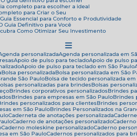
 O guia definitivo para escolher
uia completo para escolher a ideal
Completo para Criar o Seu
Guia Essencial para Conforto e Produtividade
 Guia Definitivo para Você
scubra Como Otimizar Seu Investimento
Agenda personalizada
Agenda personalizada em S
resas
Apoio de pulso para teclado
Apoio de pulso p
nalizado
Apoio de pulso para teclado em São Paulo
a
Bolsa personalizada
Bolsa personalizada em São P
 Grande São Paulo
Bolsa de tecido personalizada em
Bolsas personalizadas para brindes
Bolsas personal
reço
Brindes corporativos personalizados
Brindes p
zados
Brindes para empresas em São Paulo
Brindes
Brindes personalizados para clientes
Brindes pers
resas em São Paulo
Brindes Personalizados na Gra
ulo
Caderneta de anotações personalizada
Caderne
Paulo
Caderno de anotações personalizado
Caderno
o
Caderno moleskine personalizado
Caderno perso
esa em São Paulo
Cadernos personalizados para br