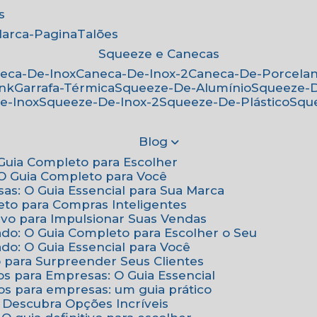
s
Marca-Pagina
Talões
Squeeze e Canecas
neca-De-Inox
Caneca-De-Inox-2
Caneca-De-Porcela
ink
Garrafa-Térmica
Squeeze-De-Alumínio
Squeeze-
e-Inox
Squeeze-De-Inox-2
Squeeze-De-Plástico
Squ
Blog
: Guia Completo para Escolher
: O Guia Completo para Você
sas: O Guia Essencial para Sua Marca
eto para Compras Inteligentes
tivo para Impulsionar Suas Vendas
ado: O Guia Completo para Escolher o Seu
do: O Guia Essencial para Você
o para Surpreender Seus Clientes
os para Empresas: O Guia Essencial
os para empresas: um guia prático
: Descubra Opções Incríveis