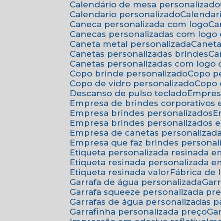
Calendário de mesa personalizado
Calendario personalizado
Calenda
Caneca personalizada com logo
C
Canecas personalizadas com logo
Caneta metal personalizada
Canet
Canetas personalizadas brindes
C
Canetas personalizadas com logo
Copo brinde personalizado
Copo p
Copo de vidro personalizado
Copo
Descanso de pulso teclado
Empres
Empresa de brindes corporativos
Empresa brindes personalizados
Empresa brindes personalizados 
Empresa de canetas personalizad
Empresa que faz brindes personal
Etiqueta personalizada resinada 
Etiqueta resinada personalizada 
Etiqueta resinada valor
Fábrica de
Garrafa de água personalizada
Ga
Garrafa squeeze personalizada pr
Garrafas de água personalizadas 
Garrafinha personalizada preço
G