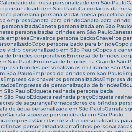
Calendário de mesa personalizado em São Paulo
rio personalizado em São Paulo
Calendários de mes
aneca porcelana personalizada
Caneca porcelana p
 da empresa
Caneta para brinde
Caneta para brind
a personalizada
Caneta personalizada em São Paulo
anetas personalizadas brindes em São Paulo
Canet
 da empresa
Chaveiros personalizados
Chaveiros pe
ersonalizado
Copo personalizado para brinde
Copo
 de vidro personalizado em São Paulo
Copos e cane
a de brindes corporativos
Empresa de brindes cor
 em São Paulo
Empresa de brindes na Grande São P
Empresa brindes personalizados na Grande São Pau
em São Paulo
Empresa de brindes em São Paulo
Em
as
Empresa de chaveiros personalizados
Empresa d
izados
Empresas de personalização de brindes
Eti
em São Paulo
Etiqueta resinada personalizada
em São Paulo
Etiqueta resinada preço
Etiqueta resi
 lacres de segurança
Fornecedores de brindes pers
rrafa de água personalizada em São Paulo
Garrafa 
eço
Garrafa squeeze personalizada em São Paulo
para empresas
Garrafas de vidro personalizadas pa
arrafinhas personalizadas
Garrafinhas personalizad