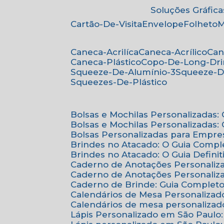
Soluções Gráfica
Cartão-De-Visita
Envelope
Folheto
Caneca-Acrilíca
Caneca-Acrílico
Ca
Caneca-Plástico
Copo-De-Long-Dr
Squeeze-De-Alumínio-3
Squeeze-D
Squeezes-De-Plástico
Bolsas e Mochilas Personalizadas
Bolsas e Mochilas Personalizadas
Bolsas Personalizadas para Empre
Brindes no Atacado: O Guia Compl
Brindes no Atacado: O Guia Defini
Caderno de Anotações Personaliz
Caderno de Anotações Personaliza
Caderno de Brinde: Guia Complet
Calendários de Mesa Personalizad
Calendários de mesa personalizad
Lápis Personalizado em São Paulo