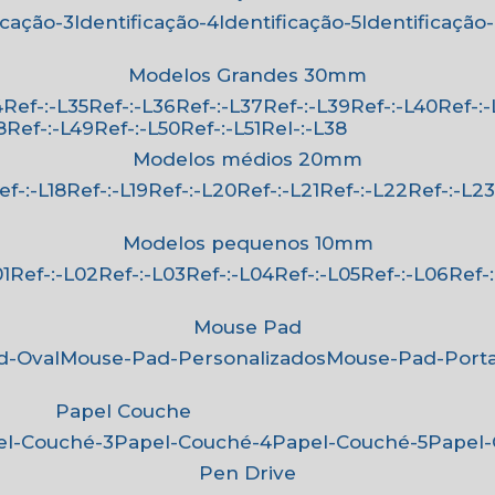
ficação-3
Identificação-4
Identificação-5
Identificação
Modelos Grandes 30mm
4
Ref-:-L35
Ref-:-L36
Ref-:-L37
Ref-:-L39
Ref-:-L40
Ref-:
8
Ref-:-L49
Ref-:-L50
Ref-:-L51
Rel-:-L38
Modelos médios 20mm
Ref-:-L18
Ref-:-L19
Ref-:-L20
Ref-:-L21
Ref-:-L22
Ref-:-L2
Modelos pequenos 10mm
01
Ref-:-L02
Ref-:-L03
Ref-:-L04
Ref-:-L05
Ref-:-L06
Ref
Mouse Pad
d-Oval
Mouse-Pad-Personalizados
Mouse-Pad-Port
Papel Couche
pel-Couché-3
Papel-Couché-4
Papel-Couché-5
Papel
Pen Drive