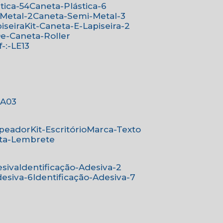
stica-54
Caneta-Plástica-6
-Metal-2
Caneta-Semi-Metal-3
iseira
Kit-Caneta-E-Lapiseira-2
-De-Caneta-Roller
ef-:-LE13
-:A03
mpeador
Kit-Escritório
Marca-Texto
rta-Lembrete
esiva
Identificação-Adesiva-2
desiva-6
Identificação-Adesiva-7