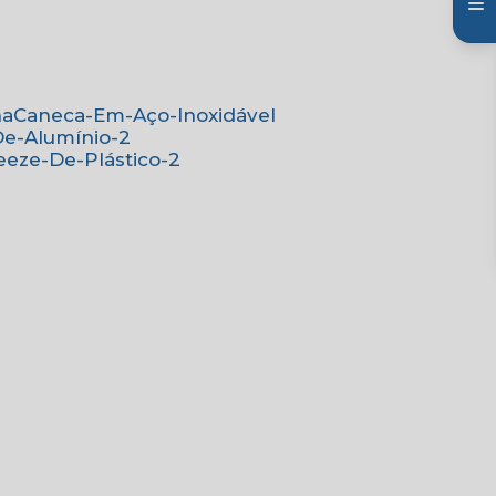
na
Caneca-Em-Aço-Inoxidável
De-Alumínio-2
eeze-De-Plástico-2