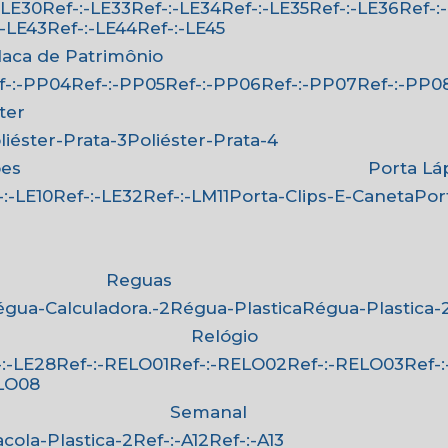
:-LE30
Ref-:-LE33
Ref-:-LE34
Ref-:-LE35
Ref-:-LE36
Ref-
-:-LE43
Ref-:-LE44
Ref-:-LE45
Placa de Patrimônio
ef-:-PP04
Ref-:-PP05
Ref-:-PP06
Ref-:-PP07
Ref-:-PP0
ster
oliéster-Prata-3
Poliéster-Prata-4
ões
Porta Lá
f-:-LE10
Ref-:-LE32
Ref-:-LM11
Porta-Clips-E-Caneta
Po
Reguas
Régua-Calculadora.-2
Régua-Plastica
Régua-Plastica-
Relógio
f-:-LE28
Ref-:-RELO01
Ref-:-RELO02
Ref-:-RELO03
Ref
ELO08
Semanal
Sacola-Plastica-2
Ref-:-A12
Ref-:-A13