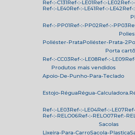
Ref-:-C131
Ref-:-LE01
Ref-:-LE02
Ref-
Ref-:-LE40
Ref-:-LE41
Ref-:-LE42
Ref
Ref-:-PP01
Ref-:-PP02
Ref-:-PP03
R
Polie
Poliéster-Prata
Poliéster-Prata-2
P
Porta cart
Ref-:-CC03
Ref-:-LE08
Ref-:-LE09
Re
Produtos mais vendidos
Apoio-De-Punho-Para-Teclado
Estojo-Régua
Régua-Calculadora.
Ref-:-LE03
Ref-:-LE04
Ref-:-LE07
Re
Ref-:-RELO06
Ref-:-RELO07
Ref:-R
Sacolas
Lixeira-Para-Carro
Sacola-Plastica