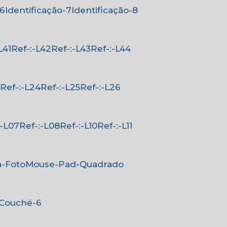
-6
Identificação-7
Identificação-8
-L41
Ref-:-L42
Ref-:-L43
Ref-:-L44
3
Ref-:-L24
Ref-:-L25
Ref-:-L26
-:-L07
Ref-:-L08
Ref-:-L10
Ref-:-L11
a-Foto
Mouse-Pad-Quadrado
-Couché-6