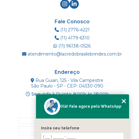
Fale Conosco
(11) 2776-4221
(11) 4179-6310
(11) 96138-0526
atendimento@lacredobrasilebrindes.com.br
Endereço
Rua Guian, 125 - Vila Campestre
São Paulo - SP - CEP: 04330-090
Segunda à Quinta: 8:00h às 18:00h
Olá! Fale agora pelo WhatsApp
Mapa do Site
INÍCIO
Insira seu telefone
SOBRE NÓS
PRODUTOS