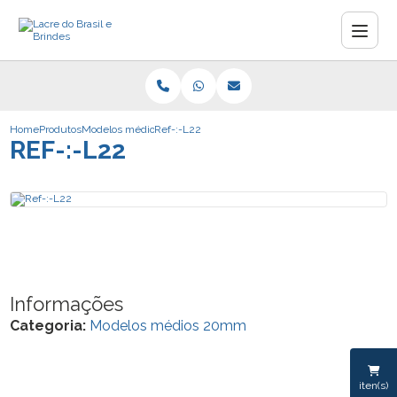
Home
Produtos
Modelos médios 20mm
Ref-:-L22
REF-:-L22
Informações
Categoria:
Modelos médios 20mm
iten(s)