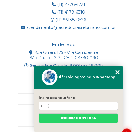
(11) 2776-4221
(11) 4179-6310
(11) 96138-0526
atendimento@lacredobrasilebrindes.com.br
Endereço
Rua Guian, 125 - Vila Campestre
São Paulo - SP - CEP: 04330-090
Segunda à Quinta: 8:00h às 18:00h
Olá! Fale agora pelo WhatsApp
Mapa do Site
INÍCIO
Insira seu telefone
SOBRE NÓS
PRODUTOS
BLOG
INICIAR CONVERSA
CONTATO