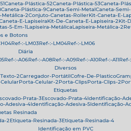
51
Caneta-Plástica-52
Caneta-Plástica-53
Caneta-Plá
8
Caneta-Plástica-9
Caneta-Semi-Metal
Caneta-Semi
-Metálica-2
Conjuto-Canetas-Roller
Kit-Caneta-E-Lap
-Caneta-E-Lapiseira
Kit-De-Caneta-E-Lapiseira-2
Kit
etas-5-Em-1
Lapiseira-Metálica
Lapiseira-Metálica-2
R
os e Botons
-CH04
Ref-:-LM03
Ref-:-LM04
Ref-:-LM06
Diária
05
Ref-:-A06
Ref-:-A08
Ref-:-A09
Ref-:-A10
Ref-:-A11
Ref
Diversos
-Texto-2
Carregador-Portátil
Cofre-De-Plastico
Gra
-Celular
Porta-Celular-2
Porta-Clips
Porta-Clips-2
Po
Etiquetas
Escovado-Prata-3
Escovado-Prata-4
Identificação-Ad
ão-Adesiva-4
Identificação-Adesiva-5
Identificação-A
quetas Resinada
da-2
Etiqueta-Resinada-3
Etiqueta-Resinada-4
Identificação em PVC