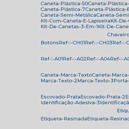
Caneta-Plástica-50
Caneta-Plástica-
Caneta-Plástica-7
Caneta-Plástica-
Caneta-Semi-Metálica
Caneta-Semi
Kit-Com-Caneta-E-Lapiseira
Kit-De
Kit-De-Canetas-3-Em-1
Kit-De-Can
Chaveir
Botons
Ref-:-CH01
Ref-:-CH03
Ref-:
Ref-:-A01
Ref-:-A02
Ref-:-A04
Ref-:-A
Caneta-Marca-Texto
Caneta-Marca
Marca-Texto-2
Marca-Texto-3
Porta
Escovado-Prata
Escovado-Prata-2
Identificação-Adesiva-3
Identificaç
Eti
Etiqueta-Resinada
Etiqueta-Resina