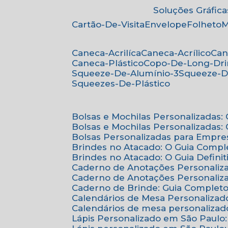
Soluções Gráfica
Cartão-De-Visita
Envelope
Folheto
Caneca-Acrilíca
Caneca-Acrílico
Ca
Caneca-Plástico
Copo-De-Long-Dr
Squeeze-De-Alumínio-3
Squeeze-D
Squeezes-De-Plástico
Bolsas e Mochilas Personalizadas
Bolsas e Mochilas Personalizadas
Bolsas Personalizadas para Empre
Brindes no Atacado: O Guia Compl
Brindes no Atacado: O Guia Defini
Caderno de Anotações Personaliz
Caderno de Anotações Personaliza
Caderno de Brinde: Guia Complet
Calendários de Mesa Personalizad
Calendários de mesa personalizad
Lápis Personalizado em São Paulo