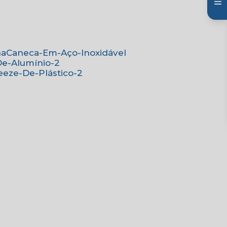
na
Caneca-Em-Aço-Inoxidável
De-Alumínio-2
eeze-De-Plástico-2