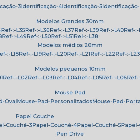
ficação-3
Identificação-4
Identificação-5
Identificação
Modelos Grandes 30mm
4
Ref-:-L35
Ref-:-L36
Ref-:-L37
Ref-:-L39
Ref-:-L40
Ref-:
8
Ref-:-L49
Ref-:-L50
Ref-:-L51
Rel-:-L38
Modelos médios 20mm
Ref-:-L18
Ref-:-L19
Ref-:-L20
Ref-:-L21
Ref-:-L22
Ref-:-L2
Modelos pequenos 10mm
01
Ref-:-L02
Ref-:-L03
Ref-:-L04
Ref-:-L05
Ref-:-L06
Ref
Mouse Pad
d-Oval
Mouse-Pad-Personalizados
Mouse-Pad-Port
Papel Couche
pel-Couché-3
Papel-Couché-4
Papel-Couché-5
Papel
Pen Drive