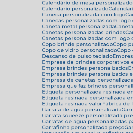
Calendário de mesa personalizado
Calendario personalizado
Calenda
Caneca personalizada com logo
C
Canecas personalizadas com logo
Caneta metal personalizada
Canet
Canetas personalizadas brindes
C
Canetas personalizadas com logo
Copo brinde personalizado
Copo p
Copo de vidro personalizado
Copo
Descanso de pulso teclado
Empres
Empresa de brindes corporativos
Empresa brindes personalizados
Empresa brindes personalizados 
Empresa de canetas personalizad
Empresa que faz brindes personal
Etiqueta personalizada resinada 
Etiqueta resinada personalizada 
Etiqueta resinada valor
Fábrica de
Garrafa de água personalizada
Ga
Garrafa squeeze personalizada pr
Garrafas de água personalizadas 
Garrafinha personalizada preço
G