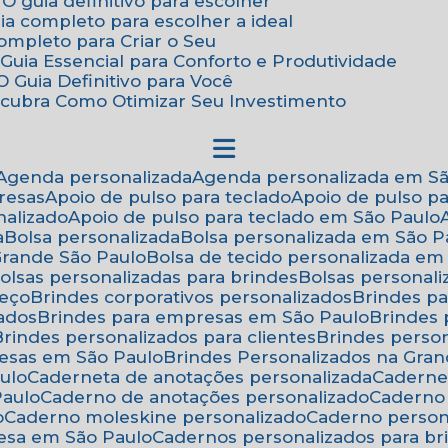
 O guia definitivo para escolher
uia completo para escolher a ideal
Completo para Criar o Seu
Guia Essencial para Conforto e Produtividade
 Guia Definitivo para Você
scubra Como Otimizar Seu Investimento
Agenda personalizada
Agenda personalizada em S
resas
Apoio de pulso para teclado
Apoio de pulso p
nalizado
Apoio de pulso para teclado em São Paulo
a
Bolsa personalizada
Bolsa personalizada em São P
 Grande São Paulo
Bolsa de tecido personalizada em
Bolsas personalizadas para brindes
Bolsas personal
reço
Brindes corporativos personalizados
Brindes p
zados
Brindes para empresas em São Paulo
Brindes
Brindes personalizados para clientes
Brindes pers
resas em São Paulo
Brindes Personalizados na Gra
ulo
Caderneta de anotações personalizada
Caderne
Paulo
Caderno de anotações personalizado
Caderno
o
Caderno moleskine personalizado
Caderno perso
esa em São Paulo
Cadernos personalizados para br