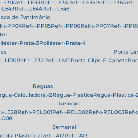
:-LE30
Ref-:-LE33
Ref-:-LE34
Ref-:-LE35
Ref-:-LE36
Ref-
-:-LE43
Ref-:-LE44
Ref-:-LE45
Placa de Patrimônio
ef-:-PP04
Ref-:-PP05
Ref-:-PP06
Ref-:-PP07
Ref-:-PP0
ster
oliéster-Prata-3
Poliéster-Prata-4
ões
Porta Lá
f-:-LE10
Ref-:-LE32
Ref-:-LM11
Porta-Clips-E-Caneta
Po
Reguas
Régua-Calculadora.-2
Régua-Plastica
Régua-Plastica-
Relógio
f-:-LE28
Ref-:-RELO01
Ref-:-RELO02
Ref-:-RELO03
Ref
ELO08
Semanal
Sacola-Plastica-2
Ref-:-A12
Ref-:-A13