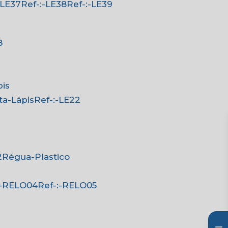
:-LE37
Ref-:-LE38
Ref-:-LE39
8
pis
rta-Lápis
Ref-:-LE22
2
Régua-Plastico
-:-RELO04
Ref-:-RELO05