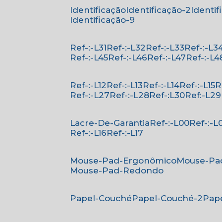
Identificação
Identificação-2
Identi
Identificação-9
Ref-:-L31
Ref-:-L32
Ref-:-L33
Ref-:-L3
Ref-:-L45
Ref-:-L46
Ref-:-L47
Ref-:-L4
Ref-:-L12
Ref-:-L13
Ref-:-L14
Ref-:-L15
Ref-:-L27
Ref-:-L28
Ref-:L30
Ref:-L29
Lacre-De-Garantia
Ref-:-L00
Ref-:-L
Ref-:-L16
Ref-:-L17
Mouse-Pad-Ergonômico
Mouse-Pa
Mouse-Pad-Redondo
Papel-Couché
Papel-Couché-2
Pa