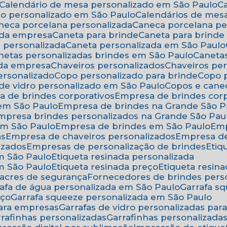
Calendário de mesa personalizado em São Paulo
rio personalizado em São Paulo
Calendários de mes
aneca porcelana personalizada
Caneca porcelana p
 da empresa
Caneta para brinde
Caneta para brind
a personalizada
Caneta personalizada em São Paulo
anetas personalizadas brindes em São Paulo
Canet
 da empresa
Chaveiros personalizados
Chaveiros pe
ersonalizado
Copo personalizado para brinde
Copo
 de vidro personalizado em São Paulo
Copos e cane
a de brindes corporativos
Empresa de brindes cor
 em São Paulo
Empresa de brindes na Grande São P
Empresa brindes personalizados na Grande São Pau
em São Paulo
Empresa de brindes em São Paulo
Em
as
Empresa de chaveiros personalizados
Empresa d
izados
Empresas de personalização de brindes
Eti
em São Paulo
Etiqueta resinada personalizada
em São Paulo
Etiqueta resinada preço
Etiqueta resi
 lacres de segurança
Fornecedores de brindes pers
rrafa de água personalizada em São Paulo
Garrafa 
eço
Garrafa squeeze personalizada em São Paulo
para empresas
Garrafas de vidro personalizadas pa
arrafinhas personalizadas
Garrafinhas personalizad