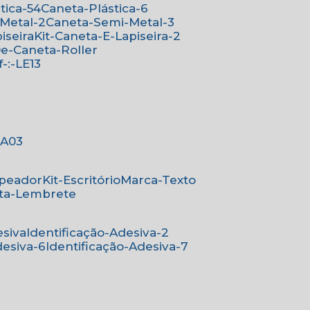
stica-54
Caneta-Plástica-6
-Metal-2
Caneta-Semi-Metal-3
iseira
Kit-Caneta-E-Lapiseira-2
-De-Caneta-Roller
ef-:-LE13
-:A03
mpeador
Kit-Escritório
Marca-Texto
rta-Lembrete
esiva
Identificação-Adesiva-2
desiva-6
Identificação-Adesiva-7