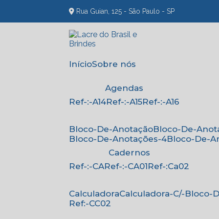
Rua Guian, 125 - São Paulo - SP
Início
Sobre nós
Agendas
Ref-:-A14
Ref-:-A15
Ref-:-A16
Bloco-De-Anotação
Bloco-De-Anot
Bloco-De-Anotações-4
Bloco-De-A
Cadernos
Ref-:-CA
Ref-:-CA01
Ref-:Ca02
Calculadora
Calculadora-C/-Bloco
Ref:-CC02