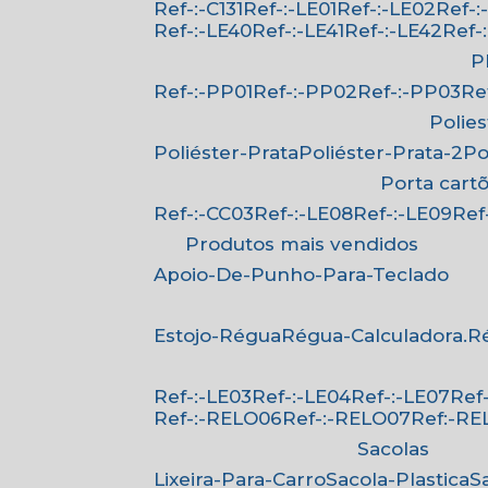
Ref-:-C131
Ref-:-LE01
Ref-:-LE02
Ref-
Ref-:-LE40
Ref-:-LE41
Ref-:-LE42
Ref
Ref-:-PP01
Ref-:-PP02
Ref-:-PP03
R
Polie
Poliéster-Prata
Poliéster-Prata-2
P
Porta cart
Ref-:-CC03
Ref-:-LE08
Ref-:-LE09
Re
Produtos mais vendidos
Apoio-De-Punho-Para-Teclado
Estojo-Régua
Régua-Calculadora.
Ref-:-LE03
Ref-:-LE04
Ref-:-LE07
Re
Ref-:-RELO06
Ref-:-RELO07
Ref:-R
Sacolas
Lixeira-Para-Carro
Sacola-Plastica