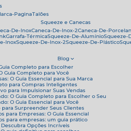
s
Marca-Pagina
Talões
Squeeze e Canecas
neca-De-Inox
Caneca-De-Inox-2
Caneca-De-Porcela
ink
Garrafa-Térmica
Squeeze-De-Alumínio
Squeeze-
e-Inox
Squeeze-De-Inox-2
Squeeze-De-Plástico
Squ
Blog
: Guia Completo para Escolher
: O Guia Completo para Você
sas: O Guia Essencial para Sua Marca
eto para Compras Inteligentes
tivo para Impulsionar Suas Vendas
ado: O Guia Completo para Escolher o Seu
do: O Guia Essencial para Você
o para Surpreender Seus Clientes
os para Empresas: O Guia Essencial
os para empresas: um guia prático
: Descubra Opções Incríveis