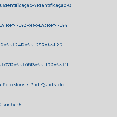
-6
Identificação-7
Identificação-8
-L41
Ref-:-L42
Ref-:-L43
Ref-:-L44
3
Ref-:-L24
Ref-:-L25
Ref-:-L26
-:-L07
Ref-:-L08
Ref-:-L10
Ref-:-L11
a-Foto
Mouse-Pad-Quadrado
-Couché-6