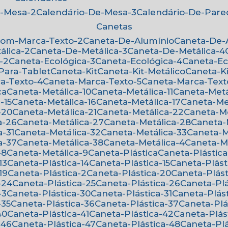
e-Mesa-2
Calendário-De-Mesa-3
Calendário-De-Par
Canetas
Com-Marca-Texto-2
Caneta-De-Alumínio
Caneta-De
álica-2
Caneta-De-Metálica-3
Caneta-De-Metálica-4
-2
Caneta-Ecológica-3
Caneta-Ecológica-4
Caneta-E
-Para-Tablet
Caneta-Kit
Caneta-Kit-Metálico
Caneta-K
ca-Texto-4
Caneta-Marca-Texto-5
Caneta-Marca-Text
ca
Caneta-Metálica-10
Caneta-Metálica-11
Caneta-Metá
-15
Caneta-Metálica-16
Caneta-Metálica-17
Caneta-Me
-20
Caneta-Metálica-21
Caneta-Metálica-22
Caneta-M
a-26
Caneta-Metálica-27
Caneta-Metálica-28
Caneta
a-31
Caneta-Metálica-32
Caneta-Metálica-33
Caneta-
a-37
Caneta-Metálica-38
Caneta-Metálica-4
Caneta-M
-8
Caneta-Metálica-9
Caneta-Plástica
Caneta-Plástica
13
Caneta-Plástica-14
Caneta-Plástica-15
Caneta-Plást
19
Caneta-Plástica-2
Caneta-Plástica-20
Caneta-Plást
-24
Caneta-Plástica-25
Caneta-Plástica-26
Caneta-Pl
-3
Caneta-Plástica-30
Caneta-Plástica-31
Caneta-Plás
-35
Caneta-Plástica-36
Caneta-Plástica-37
Caneta-Pl
40
Caneta-Plástica-41
Caneta-Plástica-42
Caneta-Plás
-46
Caneta-Plástica-47
Caneta-Plástica-48
Caneta-Pl