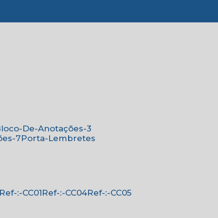
776-4221
(11) 4179-6310
(11) 96138-0526
Bloco-De-Anotações-3
ões-7
Porta-Lembretes
Ref-:-CC01
Ref-:-CC04
Ref-:-CC05