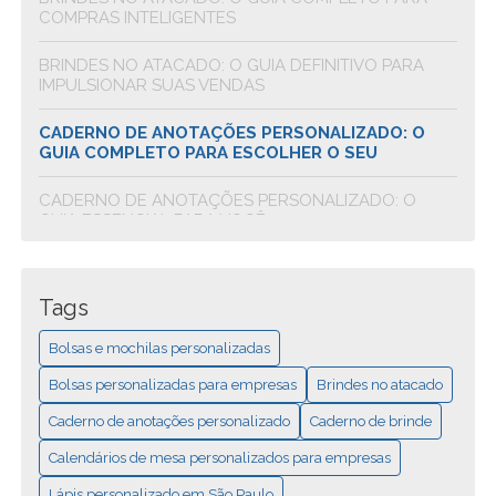
COMPRAS INTELIGENTES
BRINDES NO ATACADO: O GUIA DEFINITIVO PARA
IMPULSIONAR SUAS VENDAS
CADERNO DE ANOTAÇÕES PERSONALIZADO: O
GUIA COMPLETO PARA ESCOLHER O SEU
CADERNO DE ANOTAÇÕES PERSONALIZADO: O
GUIA ESSENCIAL PARA VOCÊ
CADERNO DE BRINDE: GUIA COMPLETO PARA
SURPREENDER SEUS CLIENTES
Tags
CALENDÁRIOS DE MESA PERSONALIZADOS PARA
Bolsas e mochilas personalizadas
EMPRESAS: O GUIA ESSENCIAL
Bolsas personalizadas para empresas
Brindes no atacado
CALENDÁRIOS DE MESA PERSONALIZADOS PARA
EMPRESAS: UM GUIA PRÁTICO
Caderno de anotações personalizado
Caderno de brinde
Calendários de mesa personalizados para empresas
LÁPIS PERSONALIZADO EM SÃO PAULO: DESCUBRA
OPÇÕES INCRÍVEIS
Lápis personalizado em São Paulo