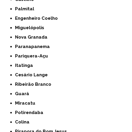
Palmital
Engenheiro Coelho
Miguelópolis
Nova Granada
Paranapanema
Pariquera-Açu
Itatinga
Cesário Lange
Ribeirão Branco
Guará
Miracatu
Potirendaba
Colina
Pirapora do Bom Jesus