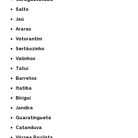
Salto
Jaú
Araras
Votorantim
Sertãozinho
Valinhos
Tatuí
Barretos
Itatiba
Birigui
Jandira
Guaratinguetá
Catanduva
Várzea Paulista