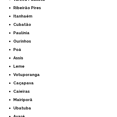
Ribeirão Pires
Itanhaém
Cubatão
Paulínia
Ourinhos
Poá
Assis
Leme
Votuporanga
Caçapava
Caieiras
Mairiporã
Ubatuba
Avaré