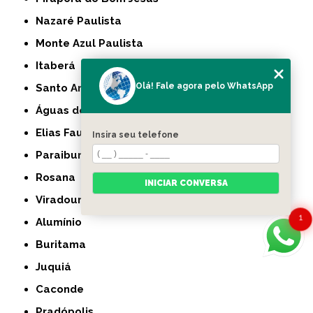
Nazaré Paulista
Monte Azul Paulista
Itaberá
Olá! Fale agora pelo WhatsApp
Santo Anastácio
Águas de Lindóia
Elias Fausto
Insira seu telefone
Paraibuna
Rosana
INICIAR CONVERSA
Viradouro
1
Alumínio
Buritama
Juquiá
Caconde
Pradópolis