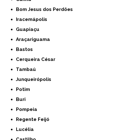
Bom Jesus dos Perdões
Iracemápolis
Guapiaçu
Araçariguama
Bastos
Cerqueira César
Tambaú
Junqueirópolis
Potim
Buri
Pompeia
Regente Feijó
Lucélia
Castilho