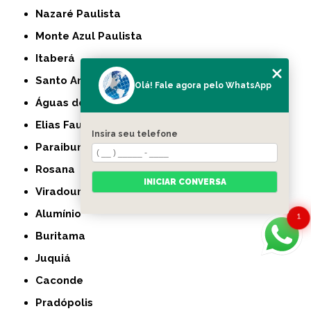
Nazaré Paulista
Monte Azul Paulista
Itaberá
Santo Anastácio
Olá! Fale agora pelo WhatsApp
Águas de Lindóia
Elias Fausto
Insira seu telefone
Paraibuna
Rosana
INICIAR CONVERSA
Viradouro
Alumínio
1
Buritama
Juquiá
Caconde
Pradópolis