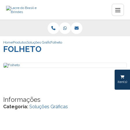
Home
Produtos
Soluções Gráficas
Folheto
FOLHETO
iten(s)
Informações
Categoria:
Soluções Gráficas