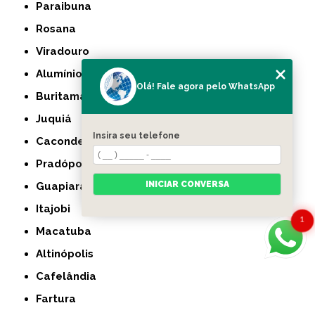
Paraibuna
Rosana
Viradouro
Alumínio
Olá! Fale agora pelo WhatsApp
Buritama
Juquiá
Insira seu telefone
Caconde
Pradópolis
INICIAR CONVERSA
Guapiara
Itajobi
1
Macatuba
Altinópolis
Cafelândia
Fartura