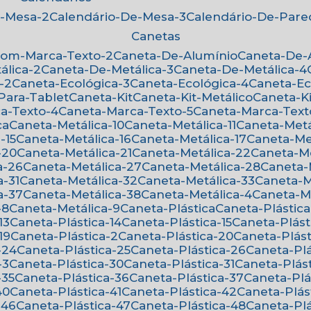
e-Mesa-2
Calendário-De-Mesa-3
Calendário-De-Par
Canetas
Com-Marca-Texto-2
Caneta-De-Alumínio
Caneta-De
álica-2
Caneta-De-Metálica-3
Caneta-De-Metálica-4
-2
Caneta-Ecológica-3
Caneta-Ecológica-4
Caneta-E
-Para-Tablet
Caneta-Kit
Caneta-Kit-Metálico
Caneta-K
ca-Texto-4
Caneta-Marca-Texto-5
Caneta-Marca-Text
ca
Caneta-Metálica-10
Caneta-Metálica-11
Caneta-Metá
-15
Caneta-Metálica-16
Caneta-Metálica-17
Caneta-Me
-20
Caneta-Metálica-21
Caneta-Metálica-22
Caneta-M
a-26
Caneta-Metálica-27
Caneta-Metálica-28
Caneta
a-31
Caneta-Metálica-32
Caneta-Metálica-33
Caneta-
a-37
Caneta-Metálica-38
Caneta-Metálica-4
Caneta-M
-8
Caneta-Metálica-9
Caneta-Plástica
Caneta-Plástica
13
Caneta-Plástica-14
Caneta-Plástica-15
Caneta-Plást
19
Caneta-Plástica-2
Caneta-Plástica-20
Caneta-Plást
-24
Caneta-Plástica-25
Caneta-Plástica-26
Caneta-Pl
-3
Caneta-Plástica-30
Caneta-Plástica-31
Caneta-Plás
-35
Caneta-Plástica-36
Caneta-Plástica-37
Caneta-Pl
40
Caneta-Plástica-41
Caneta-Plástica-42
Caneta-Plás
-46
Caneta-Plástica-47
Caneta-Plástica-48
Caneta-Pl