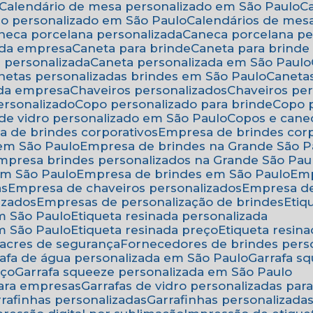
Calendário de mesa personalizado em São Paulo
rio personalizado em São Paulo
Calendários de mes
aneca porcelana personalizada
Caneca porcelana p
 da empresa
Caneta para brinde
Caneta para brind
a personalizada
Caneta personalizada em São Paulo
anetas personalizadas brindes em São Paulo
Canet
 da empresa
Chaveiros personalizados
Chaveiros pe
ersonalizado
Copo personalizado para brinde
Copo
 de vidro personalizado em São Paulo
Copos e cane
a de brindes corporativos
Empresa de brindes cor
 em São Paulo
Empresa de brindes na Grande São P
Empresa brindes personalizados na Grande São Pau
em São Paulo
Empresa de brindes em São Paulo
Em
as
Empresa de chaveiros personalizados
Empresa d
izados
Empresas de personalização de brindes
Eti
em São Paulo
Etiqueta resinada personalizada
em São Paulo
Etiqueta resinada preço
Etiqueta resi
 lacres de segurança
Fornecedores de brindes pers
rrafa de água personalizada em São Paulo
Garrafa 
eço
Garrafa squeeze personalizada em São Paulo
para empresas
Garrafas de vidro personalizadas pa
arrafinhas personalizadas
Garrafinhas personalizad