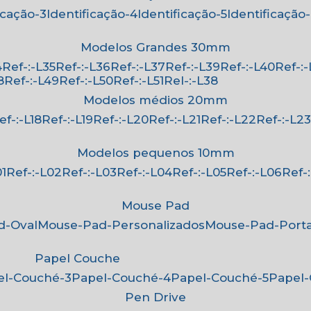
ficação-3
Identificação-4
Identificação-5
Identificação
Modelos Grandes 30mm
4
Ref-:-L35
Ref-:-L36
Ref-:-L37
Ref-:-L39
Ref-:-L40
Ref-:
8
Ref-:-L49
Ref-:-L50
Ref-:-L51
Rel-:-L38
Modelos médios 20mm
Ref-:-L18
Ref-:-L19
Ref-:-L20
Ref-:-L21
Ref-:-L22
Ref-:-L2
Modelos pequenos 10mm
01
Ref-:-L02
Ref-:-L03
Ref-:-L04
Ref-:-L05
Ref-:-L06
Ref
Mouse Pad
d-Oval
Mouse-Pad-Personalizados
Mouse-Pad-Port
Papel Couche
pel-Couché-3
Papel-Couché-4
Papel-Couché-5
Papel
Pen Drive