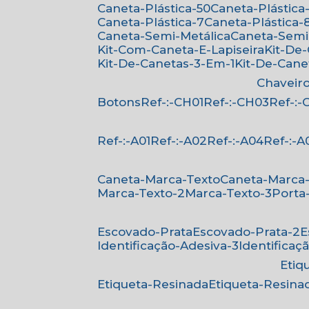
Caneta-Plástica-50
Caneta-Plástica-
Caneta-Plástica-7
Caneta-Plástica-
Caneta-Semi-Metálica
Caneta-Semi
Kit-Com-Caneta-E-Lapiseira
Kit-De
Kit-De-Canetas-3-Em-1
Kit-De-Can
Chaveir
Botons
Ref-:-CH01
Ref-:-CH03
Ref-:
Ref-:-A01
Ref-:-A02
Ref-:-A04
Ref-:-A
Caneta-Marca-Texto
Caneta-Marca
Marca-Texto-2
Marca-Texto-3
Porta
Escovado-Prata
Escovado-Prata-2
Identificação-Adesiva-3
Identificaç
Eti
Etiqueta-Resinada
Etiqueta-Resina