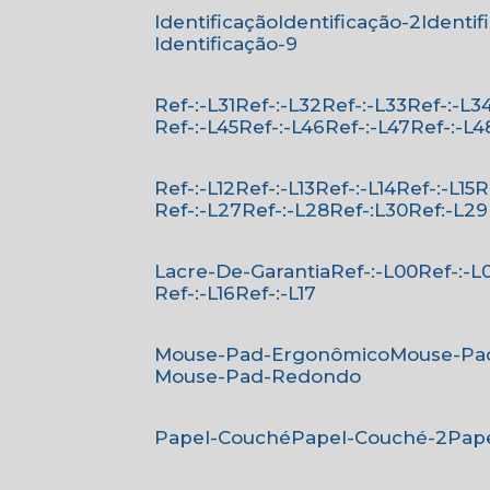
Identificação
Identificação-2
Identi
Identificação-9
Ref-:-L31
Ref-:-L32
Ref-:-L33
Ref-:-L3
Ref-:-L45
Ref-:-L46
Ref-:-L47
Ref-:-L4
Ref-:-L12
Ref-:-L13
Ref-:-L14
Ref-:-L15
Ref-:-L27
Ref-:-L28
Ref-:L30
Ref:-L29
Lacre-De-Garantia
Ref-:-L00
Ref-:-L
Ref-:-L16
Ref-:-L17
Mouse-Pad-Ergonômico
Mouse-Pa
Mouse-Pad-Redondo
Papel-Couché
Papel-Couché-2
Pa