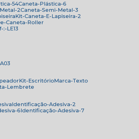
stica-54
Caneta-Plástica-6
-Metal-2
Caneta-Semi-Metal-3
iseira
Kit-Caneta-E-Lapiseira-2
-De-Caneta-Roller
ef-:-LE13
-:A03
mpeador
Kit-Escritório
Marca-Texto
rta-Lembrete
esiva
Identificação-Adesiva-2
desiva-6
Identificação-Adesiva-7