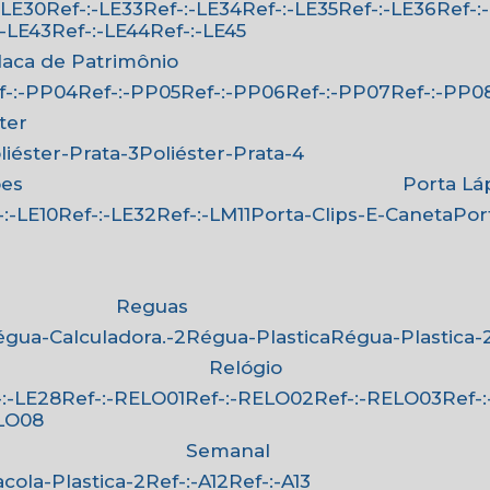
:-LE30
Ref-:-LE33
Ref-:-LE34
Ref-:-LE35
Ref-:-LE36
Ref-
-:-LE43
Ref-:-LE44
Ref-:-LE45
Placa de Patrimônio
ef-:-PP04
Ref-:-PP05
Ref-:-PP06
Ref-:-PP07
Ref-:-PP0
ster
oliéster-Prata-3
Poliéster-Prata-4
ões
Porta Lá
f-:-LE10
Ref-:-LE32
Ref-:-LM11
Porta-Clips-E-Caneta
Po
Reguas
Régua-Calculadora.-2
Régua-Plastica
Régua-Plastica-
Relógio
f-:-LE28
Ref-:-RELO01
Ref-:-RELO02
Ref-:-RELO03
Ref
ELO08
Semanal
Sacola-Plastica-2
Ref-:-A12
Ref-:-A13