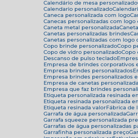
Calendário de mesa personalizado
Calendario personalizado
Calenda
Caneca personalizada com logo
C
Canecas personalizadas com logo
Caneta metal personalizada
Canet
Canetas personalizadas brindes
C
Canetas personalizadas com logo
Copo brinde personalizado
Copo p
Copo de vidro personalizado
Copo
Descanso de pulso teclado
Empres
Empresa de brindes corporativos
Empresa brindes personalizados
Empresa brindes personalizados 
Empresa de canetas personalizad
Empresa que faz brindes personal
Etiqueta personalizada resinada 
Etiqueta resinada personalizada 
Etiqueta resinada valor
Fábrica de
Garrafa de água personalizada
Ga
Garrafa squeeze personalizada pr
Garrafas de água personalizadas 
Garrafinha personalizada preço
G