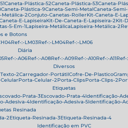
51
Caneta-Plástica-52
Caneta-Plástica-53
Caneta-Plá
8
Caneta-Plástica-9
Caneta-Semi-Metal
Caneta-Semi
-Metálica-2
Conjuto-Canetas-Roller
Kit-Caneta-E-Lap
-Caneta-E-Lapiseira
Kit-De-Caneta-E-Lapiseira-2
Kit
etas-5-Em-1
Lapiseira-Metálica
Lapiseira-Metálica-2
R
os e Botons
-CH04
Ref-:-LM03
Ref-:-LM04
Ref-:-LM06
Diária
05
Ref-:-A06
Ref-:-A08
Ref-:-A09
Ref-:-A10
Ref-:-A11
Ref
Diversos
-Texto-2
Carregador-Portátil
Cofre-De-Plastico
Gra
-Celular
Porta-Celular-2
Porta-Clips
Porta-Clips-2
Po
Etiquetas
Escovado-Prata-3
Escovado-Prata-4
Identificação-Ad
ão-Adesiva-4
Identificação-Adesiva-5
Identificação-A
quetas Resinada
da-2
Etiqueta-Resinada-3
Etiqueta-Resinada-4
Identificação em PVC