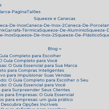
s
Marca-Pagina
Talões
Squeeze e Canecas
neca-De-Inox
Caneca-De-Inox-2
Caneca-De-Porcela
ink
Garrafa-Térmica
Squeeze-De-Alumínio
Squeeze-
e-Inox
Squeeze-De-Inox-2
Squeeze-De-Plástico
Squ
Blog
: Guia Completo para Escolher
: O Guia Completo para Você
sas: O Guia Essencial para Sua Marca
eto para Compras Inteligentes
tivo para Impulsionar Suas Vendas
ado: O Guia Completo para Escolher o Seu
do: O Guia Essencial para Você
o para Surpreender Seus Clientes
os para Empresas: O Guia Essencial
os para empresas: um guia prático
: Descubra Opções Incríveis