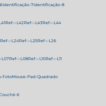
-6
Identificação-7
Identificação-8
-L41
Ref-:-L42
Ref-:-L43
Ref-:-L44
3
Ref-:-L24
Ref-:-L25
Ref-:-L26
-:-L07
Ref-:-L08
Ref-:-L10
Ref-:-L11
a-Foto
Mouse-Pad-Quadrado
-Couché-6