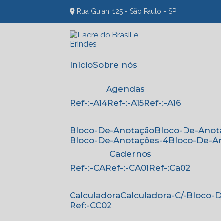
Rua Guian, 125 - São Paulo - SP
Início
Sobre nós
Agendas
Ref-:-A14
Ref-:-A15
Ref-:-A16
Bloco-De-Anotação
Bloco-De-Anot
Bloco-De-Anotações-4
Bloco-De-A
Cadernos
Ref-:-CA
Ref-:-CA01
Ref-:Ca02
Calculadora
Calculadora-C/-Bloco
Ref:-CC02