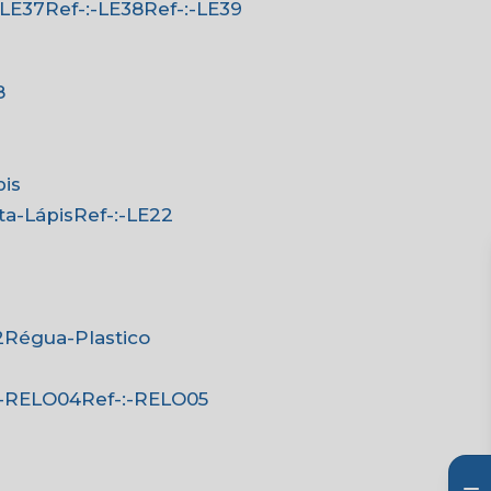
:-LE37
Ref-:-LE38
Ref-:-LE39
8
pis
rta-Lápis
Ref-:-LE22
2
Régua-Plastico
-:-RELO04
Ref-:-RELO05