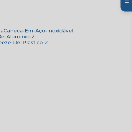
na
Caneca-Em-Aço-Inoxidável
De-Alumínio-2
eeze-De-Plástico-2