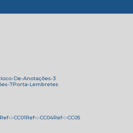
776-4221
(11) 4179-6310
(11) 96138-0526
Bloco-De-Anotações-3
ões-7
Porta-Lembretes
Ref-:-CC01
Ref-:-CC04
Ref-:-CC05