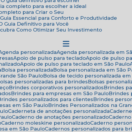
 O guia definitivo para escolher
uia completo para escolher a ideal
Completo para Criar o Seu
Guia Essencial para Conforto e Produtividade
 Guia Definitivo para Você
scubra Como Otimizar Seu Investimento
Agenda personalizada
Agenda personalizada em S
resas
Apoio de pulso para teclado
Apoio de pulso p
nalizado
Apoio de pulso para teclado em São Paulo
a
Bolsa personalizada
Bolsa personalizada em São P
 Grande São Paulo
Bolsa de tecido personalizada em
Bolsas personalizadas para brindes
Bolsas personal
reço
Brindes corporativos personalizados
Brindes p
zados
Brindes para empresas em São Paulo
Brindes
Brindes personalizados para clientes
Brindes pers
resas em São Paulo
Brindes Personalizados na Gra
ulo
Caderneta de anotações personalizada
Caderne
Paulo
Caderno de anotações personalizado
Caderno
o
Caderno moleskine personalizado
Caderno perso
esa em São Paulo
Cadernos personalizados para br