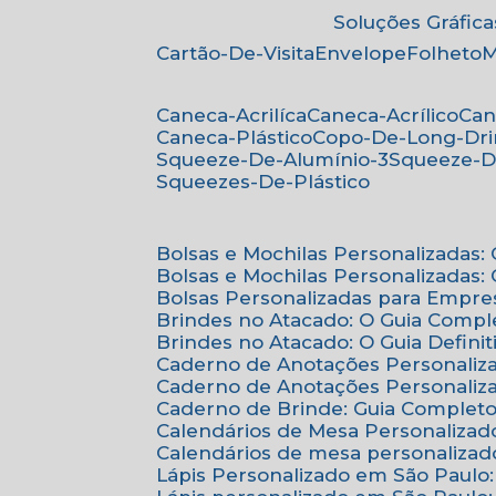
Soluções Gráfica
Cartão-De-Visita
Envelope
Folheto
Caneca-Acrilíca
Caneca-Acrílico
Ca
Caneca-Plástico
Copo-De-Long-Dr
Squeeze-De-Alumínio-3
Squeeze-D
Squeezes-De-Plástico
Bolsas e Mochilas Personalizadas
Bolsas e Mochilas Personalizadas
Bolsas Personalizadas para Empre
Brindes no Atacado: O Guia Compl
Brindes no Atacado: O Guia Defini
Caderno de Anotações Personaliz
Caderno de Anotações Personaliza
Caderno de Brinde: Guia Complet
Calendários de Mesa Personalizad
Calendários de mesa personalizad
Lápis Personalizado em São Paulo