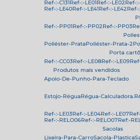
Ref-:-C131
Ref-:-LE01
Ref-:-LE02
Ref-
Ref-:-LE40
Ref-:-LE41
Ref-:-LE42
Ref
Ref-:-PP01
Ref-:-PP02
Ref-:-PP03
R
Polie
Poliéster-Prata
Poliéster-Prata-2
P
Porta cart
Ref-:-CC03
Ref-:-LE08
Ref-:-LE09
Re
Produtos mais vendidos
Apoio-De-Punho-Para-Teclado
Estojo-Régua
Régua-Calculadora.
Ref-:-LE03
Ref-:-LE04
Ref-:-LE07
Re
Ref-:-RELO06
Ref-:-RELO07
Ref:-R
Sacolas
Lixeira-Para-Carro
Sacola-Plastica