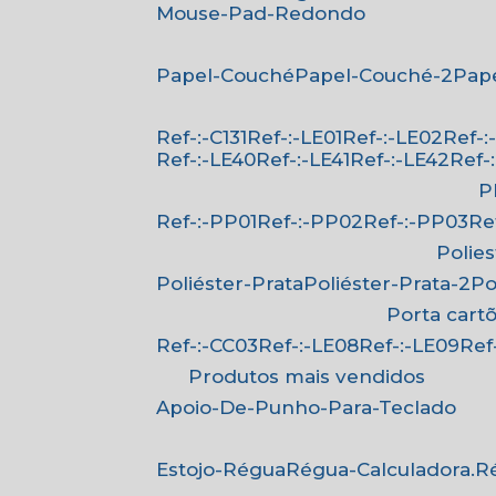
Mouse-Pad-Redondo
Papel-Couché
Papel-Couché-2
Pa
Ref-:-C131
Ref-:-LE01
Ref-:-LE02
Ref-
Ref-:-LE40
Ref-:-LE41
Ref-:-LE42
Ref
Ref-:-PP01
Ref-:-PP02
Ref-:-PP03
R
Polie
Poliéster-Prata
Poliéster-Prata-2
P
Porta cart
Ref-:-CC03
Ref-:-LE08
Ref-:-LE09
Re
Produtos mais vendidos
Apoio-De-Punho-Para-Teclado
Estojo-Régua
Régua-Calculadora.