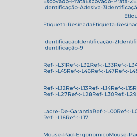
Escovado-Prata
Escovado-Prata-2
Identificação-Adesiva-3
Identificaç
Eti
Etiqueta-Resinada
Etiqueta-Resina
Identificação
Identificação-2
Identi
Identificação-9
Ref-:-L31
Ref-:-L32
Ref-:-L33
Ref-:-L3
Ref-:-L45
Ref-:-L46
Ref-:-L47
Ref-:-L4
Ref-:-L12
Ref-:-L13
Ref-:-L14
Ref-:-L15
Ref-:-L27
Ref-:-L28
Ref-:L30
Ref:-L29
Lacre-De-Garantia
Ref-:-L00
Ref-:-L
Ref-:-L16
Ref-:-L17
Mouse-Pad-Ergonômico
Mouse-Pa