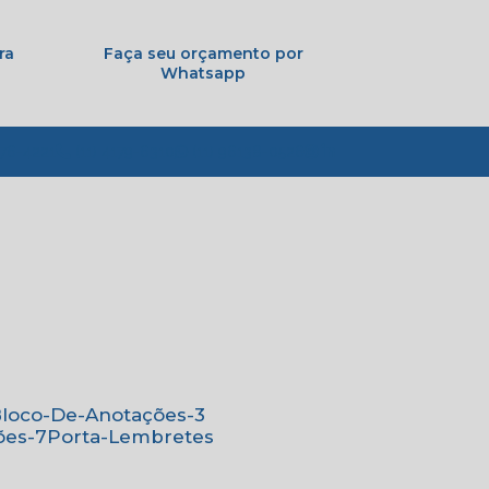
ra
Faça seu orçamento por
Whatsapp
776-4221
(11) 4179-6310
(11) 96138-0526
Bloco-De-Anotações-3
ões-7
Porta-Lembretes