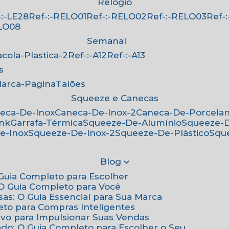
Relógio
f-:-LE28
Ref-:-RELO01
Ref-:-RELO02
Ref-:-RELO03
Ref
ELO08
Semanal
Sacola-Plastica-2
Ref-:-A12
Ref-:-A13
s
Marca-Pagina
Talões
Squeeze e Canecas
neca-De-Inox
Caneca-De-Inox-2
Caneca-De-Porcela
ink
Garrafa-Térmica
Squeeze-De-Alumínio
Squeeze-
e-Inox
Squeeze-De-Inox-2
Squeeze-De-Plástico
Squ
Blog
: Guia Completo para Escolher
: O Guia Completo para Você
sas: O Guia Essencial para Sua Marca
eto para Compras Inteligentes
tivo para Impulsionar Suas Vendas
ado: O Guia Completo para Escolher o Seu