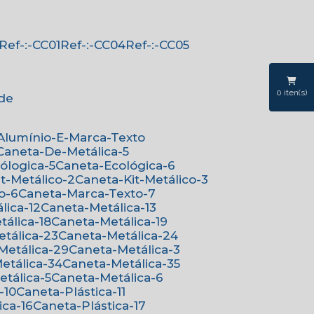
Ref-:-CC01
Ref-:-CC04
Ref-:-CC05
0
iten(s)
ede
-Alumínio-E-Marca-Texto
Caneta-De-Metálica-5
cólogica-5
Caneta-Ecológica-6
it-Metálico-2
Caneta-Kit-Metálico-3
o-6
Caneta-Marca-Texto-7
lica-12
Caneta-Metálica-13
tálica-18
Caneta-Metálica-19
etálica-23
Caneta-Metálica-24
-Metálica-29
Caneta-Metálica-3
Metálica-34
Caneta-Metálica-35
etálica-5
Caneta-Metálica-6
-10
Caneta-Plástica-11
ica-16
Caneta-Plástica-17