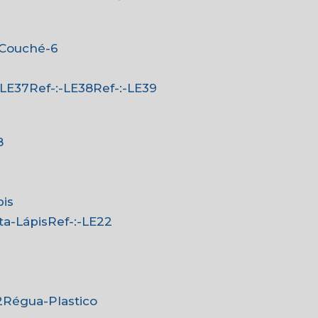
-Couché-6
:-LE37
Ref-:-LE38
Ref-:-LE39
8
pis
rta-Lápis
Ref-:-LE22
2
Régua-Plastico