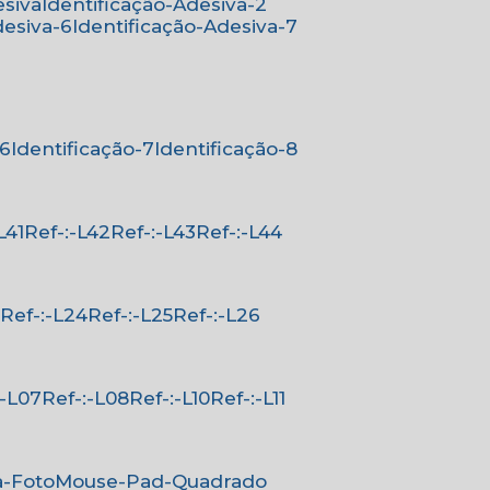
esiva
Identificação-Adesiva-2
desiva-6
Identificação-Adesiva-7
-6
Identificação-7
Identificação-8
-L41
Ref-:-L42
Ref-:-L43
Ref-:-L44
3
Ref-:-L24
Ref-:-L25
Ref-:-L26
-:-L07
Ref-:-L08
Ref-:-L10
Ref-:-L11
a-Foto
Mouse-Pad-Quadrado