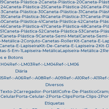
19
Caneta-Plástica-2
Caneta-Plástica-20
Caneta-Plást
-24
Caneta-Plástica-25
Caneta-Plástica-26
Caneta-Pl
-3
Caneta-Plástica-30
Caneta-Plástica-31
Caneta-Plás
-35
Caneta-Plástica-36
Caneta-Plástica-37
Caneta-Pl
40
Caneta-Plástica-41
Caneta-Plástica-42
Caneta-Plás
-46
Caneta-Plástica-47
Caneta-Plástica-48
Caneta-Pl
51
Caneta-Plástica-52
Caneta-Plástica-53
Caneta-Plá
8
Caneta-Plástica-9
Caneta-Semi-Metal
Caneta-Semi
-Metálica-2
Conjuto-Canetas-Roller
Kit-Caneta-E-Lap
-Caneta-E-Lapiseira
Kit-De-Caneta-E-Lapiseira-2
Kit
etas-5-Em-1
Lapiseira-Metálica
Lapiseira-Metálica-2
R
os e Botons
-CH04
Ref-:-LM03
Ref-:-LM04
Ref-:-LM06
Diária
05
Ref-:-A06
Ref-:-A08
Ref-:-A09
Ref-:-A10
Ref-:-A11
Ref
Diversos
-Texto-2
Carregador-Portátil
Cofre-De-Plastico
Gra
-Celular
Porta-Celular-2
Porta-Clips
Porta-Clips-2
Po
Etiquetas