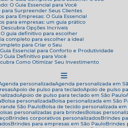
do: O Guia Essencial para Você
o para Surpreender Seus Clientes
os para Empresas: O Guia Essencial
os para empresas: um guia prático
: Descubra Opções Incríveis
 O guia definitivo para escolher
uia completo para escolher a ideal
Completo para Criar o Seu
Guia Essencial para Conforto e Produtividade
 Guia Definitivo para Você
scubra Como Otimizar Seu Investimento
Agenda personalizada
Agenda personalizada em S
resas
Apoio de pulso para teclado
Apoio de pulso p
nalizado
Apoio de pulso para teclado em São Paulo
a
Bolsa personalizada
Bolsa personalizada em São P
 Grande São Paulo
Bolsa de tecido personalizada em
Bolsas personalizadas para brindes
Bolsas personal
reço
Brindes corporativos personalizados
Brindes p
zados
Brindes para empresas em São Paulo
Brindes