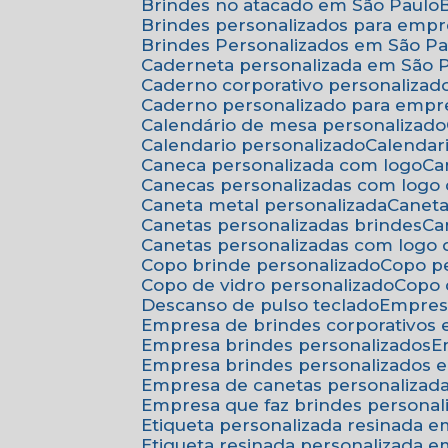
Brindes no atacado em São Paulo
Brindes personalizados para emp
Brindes Personalizados em São Pa
Caderneta personalizada em São 
Caderno corporativo personalizad
Caderno personalizado para empr
Calendário de mesa personalizado
Calendario personalizado
Calenda
Caneca personalizada com logo
C
Canecas personalizadas com logo
Caneta metal personalizada
Canet
Canetas personalizadas brindes
C
Canetas personalizadas com logo
Copo brinde personalizado
Copo p
Copo de vidro personalizado
Copo
Descanso de pulso teclado
Empres
Empresa de brindes corporativos
Empresa brindes personalizados
Empresa brindes personalizados 
Empresa de canetas personalizad
Empresa que faz brindes personal
Etiqueta personalizada resinada 
Etiqueta resinada personalizada 