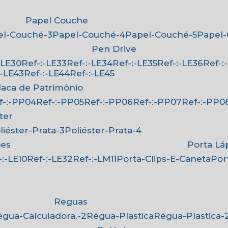
Papel Couche
pel-Couché-3
Papel-Couché-4
Papel-Couché-5
Papel
Pen Drive
:-LE30
Ref-:-LE33
Ref-:-LE34
Ref-:-LE35
Ref-:-LE36
Ref-
-:-LE43
Ref-:-LE44
Ref-:-LE45
Placa de Patrimônio
ef-:-PP04
Ref-:-PP05
Ref-:-PP06
Ref-:-PP07
Ref-:-PP0
ster
oliéster-Prata-3
Poliéster-Prata-4
ões
Porta Lá
f-:-LE10
Ref-:-LE32
Ref-:-LM11
Porta-Clips-E-Caneta
Po
Reguas
Régua-Calculadora.-2
Régua-Plastica
Régua-Plastica-