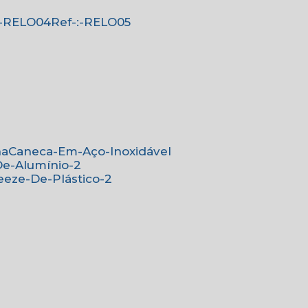
-:-RELO04
Ref-:-RELO05
na
Caneca-Em-Aço-Inoxidável
De-Alumínio-2
eeze-De-Plástico-2