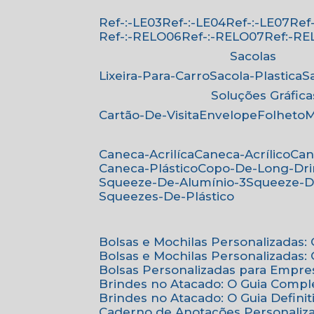
Ref-:-LE03
Ref-:-LE04
Ref-:-LE07
Re
Ref-:-RELO06
Ref-:-RELO07
Ref:-R
Sacolas
Lixeira-Para-Carro
Sacola-Plastica
Soluções Gráfica
Cartão-De-Visita
Envelope
Folheto
Caneca-Acrilíca
Caneca-Acrílico
Ca
Caneca-Plástico
Copo-De-Long-Dr
Squeeze-De-Alumínio-3
Squeeze-D
Squeezes-De-Plástico
Bolsas e Mochilas Personalizadas
Bolsas e Mochilas Personalizadas
Bolsas Personalizadas para Empre
Brindes no Atacado: O Guia Compl
Brindes no Atacado: O Guia Defini
Caderno de Anotações Personaliz