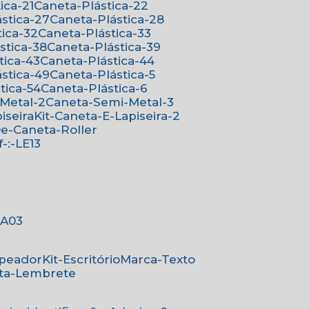
ica-21
Caneta-Plástica-22
ástica-27
Caneta-Plástica-28
tica-32
Caneta-Plástica-33
ástica-38
Caneta-Plástica-39
tica-43
Caneta-Plástica-44
ástica-49
Caneta-Plástica-5
stica-54
Caneta-Plástica-6
-Metal-2
Caneta-Semi-Metal-3
iseira
Kit-Caneta-E-Lapiseira-2
-De-Caneta-Roller
ef-:-LE13
-:A03
mpeador
Kit-Escritório
Marca-Texto
rta-Lembrete