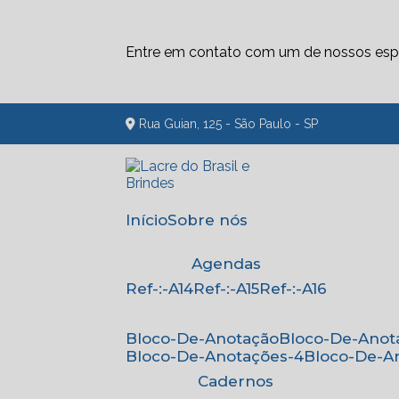
Entre em contato com um de nossos espe
Rua Guian, 125 - São Paulo - SP
Início
Sobre nós
Agendas
Ref-:-A14
Ref-:-A15
Ref-:-A16
Bloco-De-Anotação
Bloco-De-Anot
Bloco-De-Anotações-4
Bloco-De-A
Cadernos