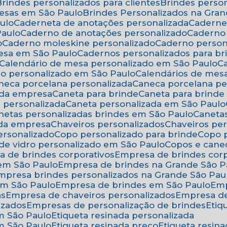
Brindes personalizados para clientes
Brindes pers
resas em São Paulo
Brindes Personalizados na Gra
ulo
Caderneta de anotações personalizada
Caderne
Paulo
Caderno de anotações personalizado
Caderno
o
Caderno moleskine personalizado
Caderno perso
esa em São Paulo
Cadernos personalizados para br
Calendário de mesa personalizado em São Paulo
rio personalizado em São Paulo
Calendários de mes
aneca porcelana personalizada
Caneca porcelana p
 da empresa
Caneta para brinde
Caneta para brind
a personalizada
Caneta personalizada em São Paulo
anetas personalizadas brindes em São Paulo
Canet
 da empresa
Chaveiros personalizados
Chaveiros pe
ersonalizado
Copo personalizado para brinde
Copo
 de vidro personalizado em São Paulo
Copos e cane
a de brindes corporativos
Empresa de brindes cor
 em São Paulo
Empresa de brindes na Grande São P
Empresa brindes personalizados na Grande São Pau
em São Paulo
Empresa de brindes em São Paulo
Em
as
Empresa de chaveiros personalizados
Empresa d
izados
Empresas de personalização de brindes
Eti
em São Paulo
Etiqueta resinada personalizada
em São Paulo
Etiqueta resinada preço
Etiqueta resi