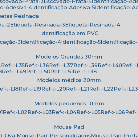
Escovado-Prata-3
Escovado-Prata-4
Identificação-Ad
ão-Adesiva-4
Identificação-Adesiva-5
Identificação-A
quetas Resinada
da-2
Etiqueta-Resinada-3
Etiqueta-Resinada-4
Identificação em PVC
ficação-3
Identificação-4
Identificação-5
Identificação
Modelos Grandes 30mm
4
Ref-:-L35
Ref-:-L36
Ref-:-L37
Ref-:-L39
Ref-:-L40
Ref-:
8
Ref-:-L49
Ref-:-L50
Ref-:-L51
Rel-:-L38
Modelos médios 20mm
Ref-:-L18
Ref-:-L19
Ref-:-L20
Ref-:-L21
Ref-:-L22
Ref-:-L2
Modelos pequenos 10mm
01
Ref-:-L02
Ref-:-L03
Ref-:-L04
Ref-:-L05
Ref-:-L06
Ref
Mouse Pad
d-Oval
Mouse-Pad-Personalizados
Mouse-Pad-Port