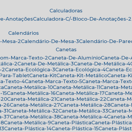
Calculadoras
-De-Anotações
Calculadora-C/-Bloco-De-Anotações-2
Calendários
e-Mesa-2
Calendário-De-Mesa-3
Calendário-De-Par
Canetas
Com-Marca-Texto-2
Caneta-De-Alumínio
Caneta-De
álica-2
Caneta-De-Metálica-3
Caneta-De-Metálica-4
-2
Caneta-Ecológica-3
Caneta-Ecológica-4
Caneta-E
-Para-Tablet
Caneta-Kit
Caneta-Kit-Metálico
Caneta-K
ca-Texto-4
Caneta-Marca-Texto-5
Caneta-Marca-Text
ca
Caneta-Metálica-10
Caneta-Metálica-11
Caneta-Metá
-15
Caneta-Metálica-16
Caneta-Metálica-17
Caneta-Me
-20
Caneta-Metálica-21
Caneta-Metálica-22
Caneta-M
a-26
Caneta-Metálica-27
Caneta-Metálica-28
Caneta
a-31
Caneta-Metálica-32
Caneta-Metálica-33
Caneta-
a-37
Caneta-Metálica-38
Caneta-Metálica-4
Caneta-M
-8
Caneta-Metálica-9
Caneta-Plástica
Caneta-Plástica
13
Caneta-Plástica-14
Caneta-Plástica-15
Caneta-Plást