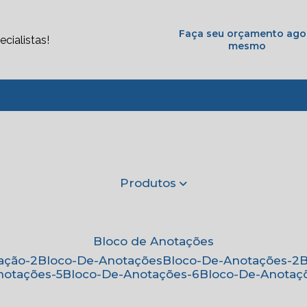
Faça seu orçamento ago
cialistas!
mesmo
(11) 2
Produtos
Bloco de Anotações
ação-2
Bloco-De-Anotações
Bloco-De-Anotações-2
notações-5
Bloco-De-Anotações-6
Bloco-De-Anotaç