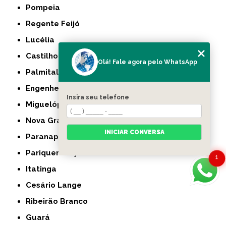
Pompeia
Regente Feijó
Lucélia
Castilho
Olá! Fale agora pelo WhatsApp
Palmital
Engenheiro Coelho
Insira seu telefone
Miguelópolis
Nova Granada
INICIAR CONVERSA
Paranapanema
Pariquera-Açu
1
Itatinga
Cesário Lange
Ribeirão Branco
Guará