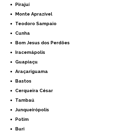
Pirajuí
Monte Aprazível
Teodoro Sampaio
Cunha
Bom Jesus dos Perdões
Iracemápolis
Guapiaçu
Araçariguama
Bastos
Cerqueira César
Tambaú
Junqueirópolis
Potim
Buri