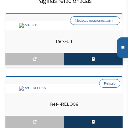
Páginas relacionadas
Modelos pequenos 10mm
Ref-:-L11
Relógio
Ref-:-RELO06