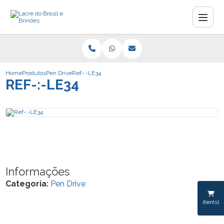
Home
Produtos
Pen Drive
Ref-:-LE34
REF-:-LE34
Informações
Categoria:
Pen Drive
iten(s)