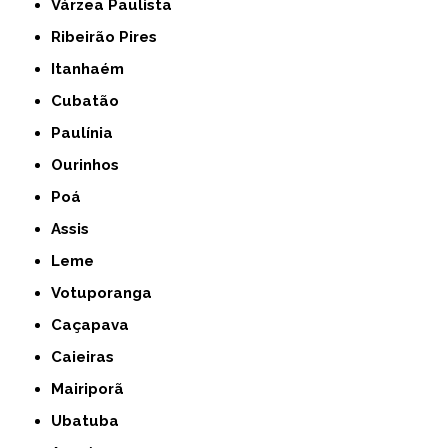
Várzea Paulista
Ribeirão Pires
Itanhaém
Cubatão
Paulínia
Ourinhos
Poá
Assis
Leme
Votuporanga
Caçapava
Caieiras
Mairiporã
Ubatuba