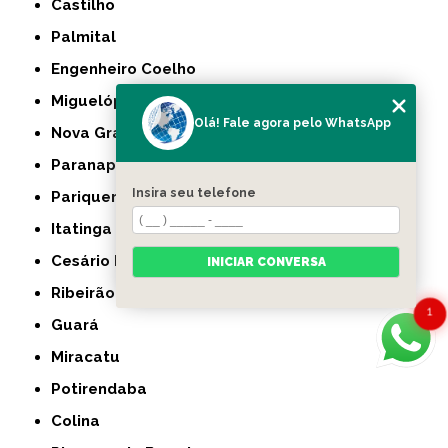
Castilho
Palmital
Engenheiro Coelho
Miguelópolis
Olá! Fale agora pelo WhatsApp
Nova Granada
Paranapanema
Insira seu telefone
Pariquera-Açu
Itatinga
Cesário Lange
INICIAR CONVERSA
Ribeirão Branco
1
Guará
Miracatu
Potirendaba
Colina