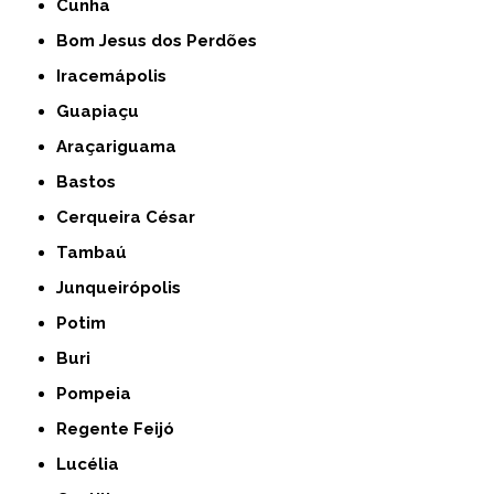
Cunha
Bom Jesus dos Perdões
Iracemápolis
Guapiaçu
Araçariguama
Bastos
Cerqueira César
Tambaú
Junqueirópolis
Potim
Buri
Pompeia
Regente Feijó
Lucélia