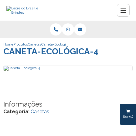
Home
Produtos
Canetas
Caneta-Ecológica-4
CANETA-ECOLÓGICA-4
Informações
Categoria:
Canetas
iten(s)