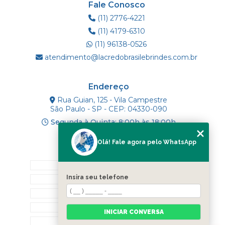
Fale Conosco
(11) 2776-4221
(11) 4179-6310
(11) 96138-0526
atendimento@lacredobrasilebrindes.com.br
Endereço
Rua Guian, 125 - Vila Campestre
São Paulo - SP - CEP: 04330-090
Segunda à Quinta: 8:00h às 18:00h
Olá! Fale agora pelo WhatsApp
Mapa do Site
INÍCIO
Insira seu telefone
SOBRE NÓS
PRODUTOS
BLOG
INICIAR CONVERSA
CONTATO