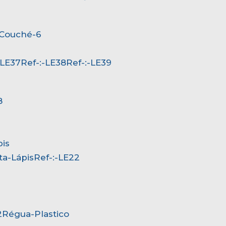
-Couché-6
:-LE37
Ref-:-LE38
Ref-:-LE39
8
pis
rta-Lápis
Ref-:-LE22
2
Régua-Plastico