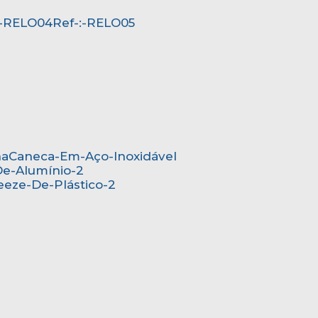
-:-RELO04
Ref-:-RELO05
na
Caneca-Em-Aço-Inoxidável
De-Alumínio-2
eeze-De-Plástico-2