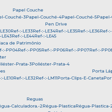
Papel Couche
pel-Couché-3
Papel-Couché-4
Papel-Couché-5
Papel
Pen Drive
:-LE30
Ref-:-LE33
Ref-:-LE34
Ref-:-LE35
Ref-:-LE36
Ref-
-:-LE43
Ref-:-LE44
Ref-:-LE45
Placa de Patrimônio
ef-:-PP04
Ref-:-PP05
Ref-:-PP06
Ref-:-PP07
Ref-:-PP0
ster
oliéster-Prata-3
Poliéster-Prata-4
ões
Porta Lá
f-:-LE10
Ref-:-LE32
Ref-:-LM11
Porta-Clips-E-Caneta
Po
Reguas
Régua-Calculadora.-2
Régua-Plastica
Régua-Plastica-