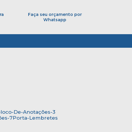
ra
Faça seu orçamento por
Whatsapp
776-4221
(11) 4179-6310
(11) 96138-0526
Bloco-De-Anotações-3
ões-7
Porta-Lembretes