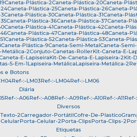
19
Caneta-Plástica-2
Caneta-Plástica-20
Caneta-Plást
-24
Caneta-Plástica-25
Caneta-Plástica-26
Caneta-Pl
-3
Caneta-Plástica-30
Caneta-Plástica-31
Caneta-Plás
-35
Caneta-Plástica-36
Caneta-Plástica-37
Caneta-Pl
40
Caneta-Plástica-41
Caneta-Plástica-42
Caneta-Plás
-46
Caneta-Plástica-47
Caneta-Plástica-48
Caneta-Pl
51
Caneta-Plástica-52
Caneta-Plástica-53
Caneta-Plá
8
Caneta-Plástica-9
Caneta-Semi-Metal
Caneta-Semi
-Metálica-2
Conjuto-Canetas-Roller
Kit-Caneta-E-Lap
-Caneta-E-Lapiseira
Kit-De-Caneta-E-Lapiseira-2
Kit
etas-5-Em-1
Lapiseira-Metálica
Lapiseira-Metálica-2
R
os e Botons
-CH04
Ref-:-LM03
Ref-:-LM04
Ref-:-LM06
Diária
05
Ref-:-A06
Ref-:-A08
Ref-:-A09
Ref-:-A10
Ref-:-A11
Ref
Diversos
-Texto-2
Carregador-Portátil
Cofre-De-Plastico
Gra
-Celular
Porta-Celular-2
Porta-Clips
Porta-Clips-2
Po
Etiquetas