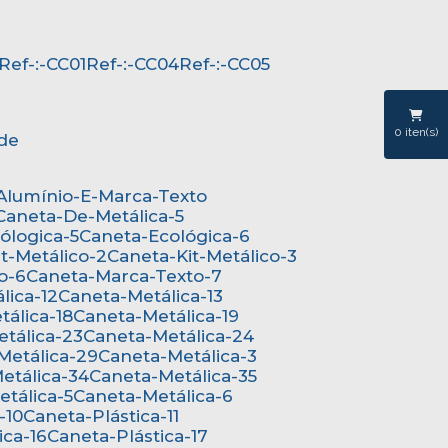
Ref-:-CC01
Ref-:-CC04
Ref-:-CC05
0
iten(s)
ede
-Alumínio-E-Marca-Texto
Caneta-De-Metálica-5
cólogica-5
Caneta-Ecológica-6
it-Metálico-2
Caneta-Kit-Metálico-3
o-6
Caneta-Marca-Texto-7
lica-12
Caneta-Metálica-13
tálica-18
Caneta-Metálica-19
etálica-23
Caneta-Metálica-24
-Metálica-29
Caneta-Metálica-3
Metálica-34
Caneta-Metálica-35
etálica-5
Caneta-Metálica-6
-10
Caneta-Plástica-11
ica-16
Caneta-Plástica-17