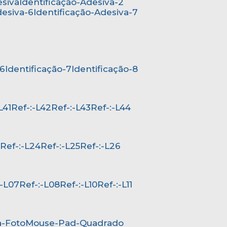
esiva
Identificação-Adesiva-2
desiva-6
Identificação-Adesiva-7
-6
Identificação-7
Identificação-8
-L41
Ref-:-L42
Ref-:-L43
Ref-:-L44
3
Ref-:-L24
Ref-:-L25
Ref-:-L26
-:-L07
Ref-:-L08
Ref-:-L10
Ref-:-L11
a-Foto
Mouse-Pad-Quadrado