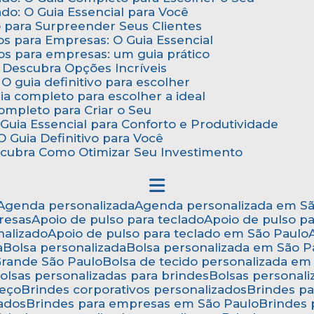
do: O Guia Essencial para Você
o para Surpreender Seus Clientes
os para Empresas: O Guia Essencial
os para empresas: um guia prático
: Descubra Opções Incríveis
 O guia definitivo para escolher
uia completo para escolher a ideal
Completo para Criar o Seu
Guia Essencial para Conforto e Produtividade
 Guia Definitivo para Você
scubra Como Otimizar Seu Investimento
Agenda personalizada
Agenda personalizada em S
resas
Apoio de pulso para teclado
Apoio de pulso p
nalizado
Apoio de pulso para teclado em São Paulo
a
Bolsa personalizada
Bolsa personalizada em São P
 Grande São Paulo
Bolsa de tecido personalizada em
Bolsas personalizadas para brindes
Bolsas personal
reço
Brindes corporativos personalizados
Brindes p
zados
Brindes para empresas em São Paulo
Brindes