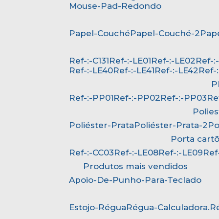
Mouse-Pad-Redondo
Papel-Couché
Papel-Couché-2
Pa
Ref-:-C131
Ref-:-LE01
Ref-:-LE02
Ref-
Ref-:-LE40
Ref-:-LE41
Ref-:-LE42
Ref
Ref-:-PP01
Ref-:-PP02
Ref-:-PP03
R
Polie
Poliéster-Prata
Poliéster-Prata-2
P
Porta cart
Ref-:-CC03
Ref-:-LE08
Ref-:-LE09
Re
Produtos mais vendidos
Apoio-De-Punho-Para-Teclado
Estojo-Régua
Régua-Calculadora.