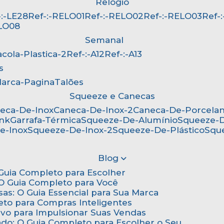
Relógio
f-:-LE28
Ref-:-RELO01
Ref-:-RELO02
Ref-:-RELO03
Ref
ELO08
Semanal
Sacola-Plastica-2
Ref-:-A12
Ref-:-A13
s
Marca-Pagina
Talões
Squeeze e Canecas
neca-De-Inox
Caneca-De-Inox-2
Caneca-De-Porcela
ink
Garrafa-Térmica
Squeeze-De-Alumínio
Squeeze-
e-Inox
Squeeze-De-Inox-2
Squeeze-De-Plástico
Squ
Blog
: Guia Completo para Escolher
: O Guia Completo para Você
sas: O Guia Essencial para Sua Marca
eto para Compras Inteligentes
tivo para Impulsionar Suas Vendas
ado: O Guia Completo para Escolher o Seu