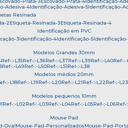
Escovado-Prata-3
Escovado-Prata-4
Identificação-Ad
ão-Adesiva-4
Identificação-Adesiva-5
Identificação-A
quetas Resinada
da-2
Etiqueta-Resinada-3
Etiqueta-Resinada-4
Identificação em PVC
ficação-3
Identificação-4
Identificação-5
Identificação
Modelos Grandes 30mm
4
Ref-:-L35
Ref-:-L36
Ref-:-L37
Ref-:-L39
Ref-:-L40
Ref-:
8
Ref-:-L49
Ref-:-L50
Ref-:-L51
Rel-:-L38
Modelos médios 20mm
Ref-:-L18
Ref-:-L19
Ref-:-L20
Ref-:-L21
Ref-:-L22
Ref-:-L2
Modelos pequenos 10mm
01
Ref-:-L02
Ref-:-L03
Ref-:-L04
Ref-:-L05
Ref-:-L06
Ref
Mouse Pad
d-Oval
Mouse-Pad-Personalizados
Mouse-Pad-Port