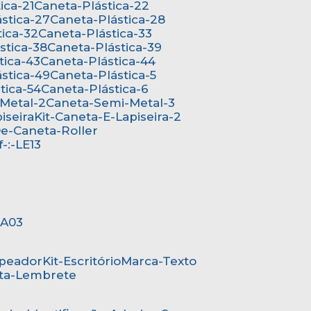
ica-21
Caneta-Plástica-22
ástica-27
Caneta-Plástica-28
tica-32
Caneta-Plástica-33
ástica-38
Caneta-Plástica-39
tica-43
Caneta-Plástica-44
ástica-49
Caneta-Plástica-5
stica-54
Caneta-Plástica-6
-Metal-2
Caneta-Semi-Metal-3
iseira
Kit-Caneta-E-Lapiseira-2
-De-Caneta-Roller
ef-:-LE13
-:A03
mpeador
Kit-Escritório
Marca-Texto
rta-Lembrete