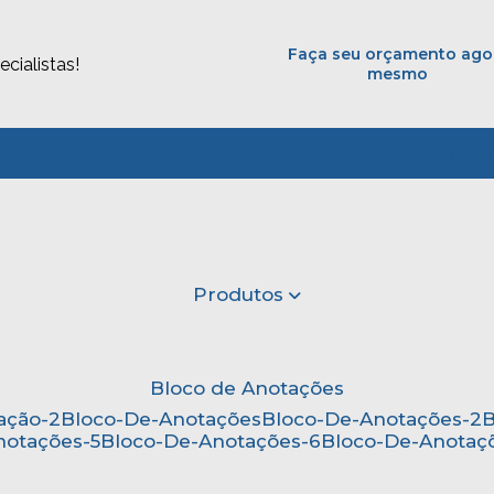
Faça seu orçamento ago
cialistas!
mesmo
(11) 2
Produtos
Bloco de Anotações
ação-2
Bloco-De-Anotações
Bloco-De-Anotações-2
notações-5
Bloco-De-Anotações-6
Bloco-De-Anotaç