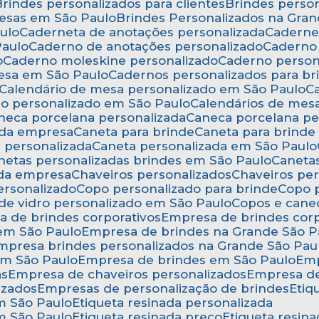
Brindes personalizados para clientes
Brindes pers
resas em São Paulo
Brindes Personalizados na Gra
ulo
Caderneta de anotações personalizada
Caderne
Paulo
Caderno de anotações personalizado
Caderno
o
Caderno moleskine personalizado
Caderno perso
esa em São Paulo
Cadernos personalizados para br
Calendário de mesa personalizado em São Paulo
rio personalizado em São Paulo
Calendários de mes
aneca porcelana personalizada
Caneca porcelana p
 da empresa
Caneta para brinde
Caneta para brind
a personalizada
Caneta personalizada em São Paulo
anetas personalizadas brindes em São Paulo
Canet
 da empresa
Chaveiros personalizados
Chaveiros pe
ersonalizado
Copo personalizado para brinde
Copo
 de vidro personalizado em São Paulo
Copos e cane
a de brindes corporativos
Empresa de brindes cor
 em São Paulo
Empresa de brindes na Grande São P
Empresa brindes personalizados na Grande São Pau
em São Paulo
Empresa de brindes em São Paulo
Em
as
Empresa de chaveiros personalizados
Empresa d
izados
Empresas de personalização de brindes
Eti
em São Paulo
Etiqueta resinada personalizada
em São Paulo
Etiqueta resinada preço
Etiqueta resi