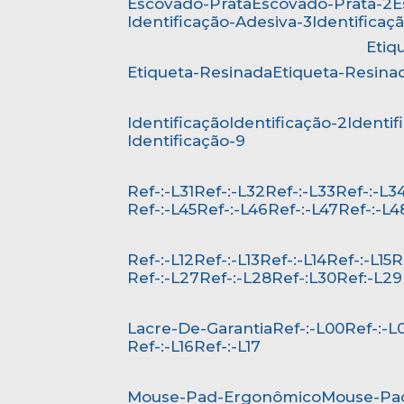
Escovado-Prata
Escovado-Prata-2
Identificação-Adesiva-3
Identificaç
Eti
Etiqueta-Resinada
Etiqueta-Resina
Identificação
Identificação-2
Identi
Identificação-9
Ref-:-L31
Ref-:-L32
Ref-:-L33
Ref-:-L3
Ref-:-L45
Ref-:-L46
Ref-:-L47
Ref-:-L4
Ref-:-L12
Ref-:-L13
Ref-:-L14
Ref-:-L15
Ref-:-L27
Ref-:-L28
Ref-:L30
Ref:-L29
Lacre-De-Garantia
Ref-:-L00
Ref-:-L
Ref-:-L16
Ref-:-L17
Mouse-Pad-Ergonômico
Mouse-Pa