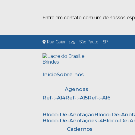
Entre em contato com um de nossos espe
Rua Guian, 125 - São Paulo - SP
Início
Sobre nós
Agendas
Ref-:-A14
Ref-:-A15
Ref-:-A16
Bloco-De-Anotação
Bloco-De-Anot
Bloco-De-Anotações-4
Bloco-De-A
Cadernos