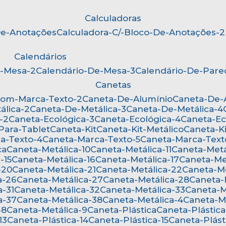
Calculadoras
-De-Anotações
Calculadora-C/-Bloco-De-Anotações-2
Calendários
e-Mesa-2
Calendário-De-Mesa-3
Calendário-De-Par
Canetas
Com-Marca-Texto-2
Caneta-De-Alumínio
Caneta-De
álica-2
Caneta-De-Metálica-3
Caneta-De-Metálica-4
-2
Caneta-Ecológica-3
Caneta-Ecológica-4
Caneta-E
-Para-Tablet
Caneta-Kit
Caneta-Kit-Metálico
Caneta-K
ca-Texto-4
Caneta-Marca-Texto-5
Caneta-Marca-Text
ca
Caneta-Metálica-10
Caneta-Metálica-11
Caneta-Metá
-15
Caneta-Metálica-16
Caneta-Metálica-17
Caneta-Me
-20
Caneta-Metálica-21
Caneta-Metálica-22
Caneta-M
a-26
Caneta-Metálica-27
Caneta-Metálica-28
Caneta
a-31
Caneta-Metálica-32
Caneta-Metálica-33
Caneta-
a-37
Caneta-Metálica-38
Caneta-Metálica-4
Caneta-M
-8
Caneta-Metálica-9
Caneta-Plástica
Caneta-Plástica
13
Caneta-Plástica-14
Caneta-Plástica-15
Caneta-Plást