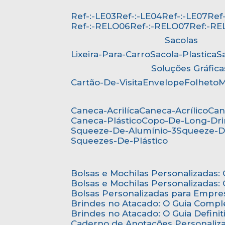
Ref-:-LE03
Ref-:-LE04
Ref-:-LE07
Re
Ref-:-RELO06
Ref-:-RELO07
Ref:-R
Sacolas
Lixeira-Para-Carro
Sacola-Plastica
Soluções Gráfica
Cartão-De-Visita
Envelope
Folheto
Caneca-Acrilíca
Caneca-Acrílico
Ca
Caneca-Plástico
Copo-De-Long-Dr
Squeeze-De-Alumínio-3
Squeeze-D
Squeezes-De-Plástico
Bolsas e Mochilas Personalizadas
Bolsas e Mochilas Personalizadas
Bolsas Personalizadas para Empre
Brindes no Atacado: O Guia Compl
Brindes no Atacado: O Guia Defini
Caderno de Anotações Personaliz