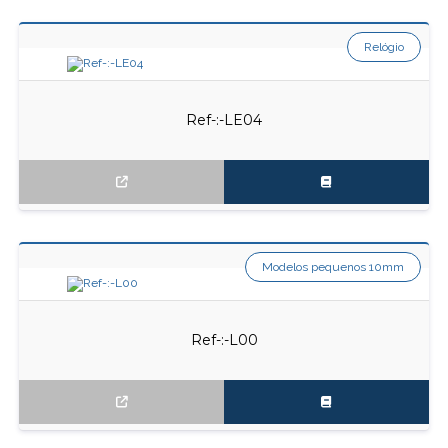
Relógio
Ref-:-LE04
Modelos pequenos 10mm
Ref-:-L00