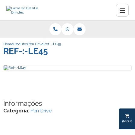
Home
Produtos
Pen Drive
Ref-:-LE45
REF-:-LE45
Informações
Categoria:
Pen Drive
iten(s)