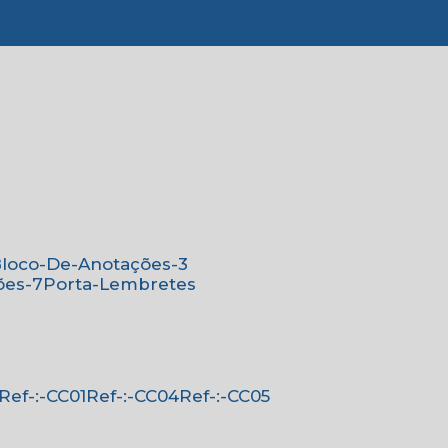
776-4221
(11) 4179-6310
(11) 96138-0526
Bloco-De-Anotações-3
ões-7
Porta-Lembretes
Ref-:-CC01
Ref-:-CC04
Ref-:-CC05