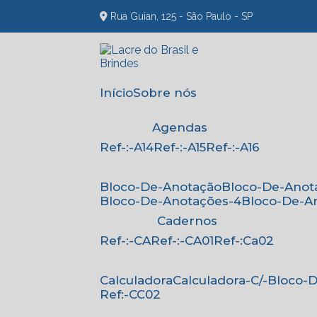
Rua Guian, 125 - São Paulo - SP
Início
Sobre nós
Agendas
Ref-:-A14
Ref-:-A15
Ref-:-A16
Bloco-De-Anotação
Bloco-De-Anot
Bloco-De-Anotações-4
Bloco-De-A
Cadernos
Ref-:-CA
Ref-:-CA01
Ref-:Ca02
Calculadora
Calculadora-C/-Bloco
Ref:-CC02