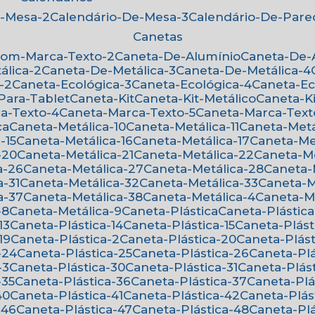
e-Mesa-2
Calendário-De-Mesa-3
Calendário-De-Par
Canetas
Com-Marca-Texto-2
Caneta-De-Alumínio
Caneta-De
álica-2
Caneta-De-Metálica-3
Caneta-De-Metálica-4
-2
Caneta-Ecológica-3
Caneta-Ecológica-4
Caneta-E
-Para-Tablet
Caneta-Kit
Caneta-Kit-Metálico
Caneta-K
ca-Texto-4
Caneta-Marca-Texto-5
Caneta-Marca-Text
ca
Caneta-Metálica-10
Caneta-Metálica-11
Caneta-Metá
-15
Caneta-Metálica-16
Caneta-Metálica-17
Caneta-Me
-20
Caneta-Metálica-21
Caneta-Metálica-22
Caneta-M
a-26
Caneta-Metálica-27
Caneta-Metálica-28
Caneta
a-31
Caneta-Metálica-32
Caneta-Metálica-33
Caneta-
a-37
Caneta-Metálica-38
Caneta-Metálica-4
Caneta-M
-8
Caneta-Metálica-9
Caneta-Plástica
Caneta-Plástica
13
Caneta-Plástica-14
Caneta-Plástica-15
Caneta-Plást
19
Caneta-Plástica-2
Caneta-Plástica-20
Caneta-Plást
-24
Caneta-Plástica-25
Caneta-Plástica-26
Caneta-Pl
-3
Caneta-Plástica-30
Caneta-Plástica-31
Caneta-Plás
-35
Caneta-Plástica-36
Caneta-Plástica-37
Caneta-Pl
40
Caneta-Plástica-41
Caneta-Plástica-42
Caneta-Plás
-46
Caneta-Plástica-47
Caneta-Plástica-48
Caneta-Pl