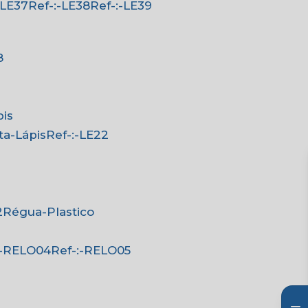
:-LE37
Ref-:-LE38
Ref-:-LE39
8
pis
rta-Lápis
Ref-:-LE22
2
Régua-Plastico
-:-RELO04
Ref-:-RELO05