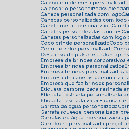
Calendário de mesa personalizado
Calendario personalizado
Calenda
Caneca personalizada com logo
C
Canecas personalizadas com logo
Caneta metal personalizada
Canet
Canetas personalizadas brindes
C
Canetas personalizadas com logo
Copo brinde personalizado
Copo p
Copo de vidro personalizado
Copo
Descanso de pulso teclado
Empres
Empresa de brindes corporativos
Empresa brindes personalizados
Empresa brindes personalizados 
Empresa de canetas personalizad
Empresa que faz brindes personal
Etiqueta personalizada resinada 
Etiqueta resinada personalizada 
Etiqueta resinada valor
Fábrica de
Garrafa de água personalizada
Ga
Garrafa squeeze personalizada pr
Garrafas de água personalizadas 
Garrafinha personalizada preço
G