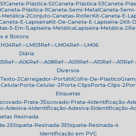
51
Caneta-Plástica-52
Caneta-Plástica-53
Caneta-Plá
8
Caneta-Plástica-9
Caneta-Semi-Metal
Caneta-Semi
-Metálica-2
Conjuto-Canetas-Roller
Kit-Caneta-E-Lap
-Caneta-E-Lapiseira
Kit-De-Caneta-E-Lapiseira-2
Kit
etas-5-Em-1
Lapiseira-Metálica
Lapiseira-Metálica-2
R
os e Botons
-CH04
Ref-:-LM03
Ref-:-LM04
Ref-:-LM06
Diária
05
Ref-:-A06
Ref-:-A08
Ref-:-A09
Ref-:-A10
Ref-:-A11
Ref
Diversos
-Texto-2
Carregador-Portátil
Cofre-De-Plastico
Gra
-Celular
Porta-Celular-2
Porta-Clips
Porta-Clips-2
Po
Etiquetas
Escovado-Prata-3
Escovado-Prata-4
Identificação-Ad
ão-Adesiva-4
Identificação-Adesiva-5
Identificação-A
quetas Resinada
da-2
Etiqueta-Resinada-3
Etiqueta-Resinada-4
Identificação em PVC