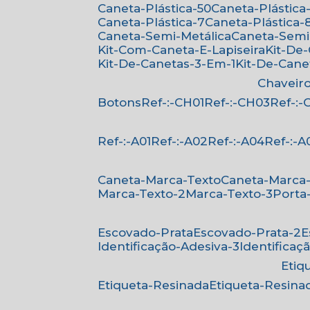
Caneta-Plástica-50
Caneta-Plástica-
Caneta-Plástica-7
Caneta-Plástica-
Caneta-Semi-Metálica
Caneta-Semi
Kit-Com-Caneta-E-Lapiseira
Kit-De
Kit-De-Canetas-3-Em-1
Kit-De-Can
Chaveir
Botons
Ref-:-CH01
Ref-:-CH03
Ref-:
Ref-:-A01
Ref-:-A02
Ref-:-A04
Ref-:-A
Caneta-Marca-Texto
Caneta-Marca
Marca-Texto-2
Marca-Texto-3
Porta
Escovado-Prata
Escovado-Prata-2
Identificação-Adesiva-3
Identificaç
Eti
Etiqueta-Resinada
Etiqueta-Resina