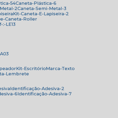
stica-54
Caneta-Plástica-6
-Metal-2
Caneta-Semi-Metal-3
iseira
Kit-Caneta-E-Lapiseira-2
-De-Caneta-Roller
ef-:-LE13
-:A03
mpeador
Kit-Escritório
Marca-Texto
rta-Lembrete
esiva
Identificação-Adesiva-2
desiva-6
Identificação-Adesiva-7