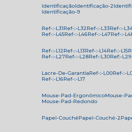
Identificação
Identificação-2
Identi
Identificação-9
Ref-:-L31
Ref-:-L32
Ref-:-L33
Ref-:-L3
Ref-:-L45
Ref-:-L46
Ref-:-L47
Ref-:-L4
Ref-:-L12
Ref-:-L13
Ref-:-L14
Ref-:-L15
Ref-:-L27
Ref-:-L28
Ref-:L30
Ref:-L29
Lacre-De-Garantia
Ref-:-L00
Ref-:-L
Ref-:-L16
Ref-:-L17
Mouse-Pad-Ergonômico
Mouse-Pa
Mouse-Pad-Redondo
Papel-Couché
Papel-Couché-2
Pa