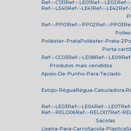
Ref-:-C131
Ref-:-LE01
Ref-:-LE02
Ref-
Ref-:-LE40
Ref-:-LE41
Ref-:-LE42
Ref
Ref-:-PP01
Ref-:-PP02
Ref-:-PP03
R
Polie
Poliéster-Prata
Poliéster-Prata-2
P
Porta cart
Ref-:-CC03
Ref-:-LE08
Ref-:-LE09
Re
Produtos mais vendidos
Apoio-De-Punho-Para-Teclado
Estojo-Régua
Régua-Calculadora.
Ref-:-LE03
Ref-:-LE04
Ref-:-LE07
Re
Ref-:-RELO06
Ref-:-RELO07
Ref:-R
Sacolas
Lixeira-Para-Carro
Sacola-Plastica