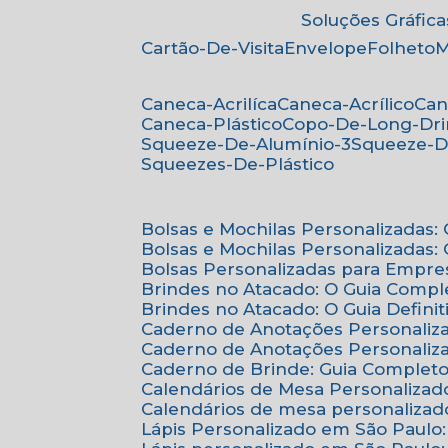
Soluções Gráfica
Cartão-De-Visita
Envelope
Folheto
Caneca-Acrilíca
Caneca-Acrílico
Ca
Caneca-Plástico
Copo-De-Long-Dr
Squeeze-De-Alumínio-3
Squeeze-D
Squeezes-De-Plástico
Bolsas e Mochilas Personalizadas
Bolsas e Mochilas Personalizadas
Bolsas Personalizadas para Empre
Brindes no Atacado: O Guia Compl
Brindes no Atacado: O Guia Defini
Caderno de Anotações Personaliz
Caderno de Anotações Personaliza
Caderno de Brinde: Guia Complet
Calendários de Mesa Personalizad
Calendários de mesa personalizad
Lápis Personalizado em São Paulo