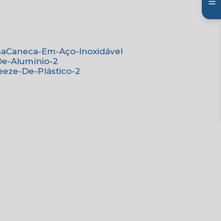
na
Caneca-Em-Aço-Inoxidável
De-Alumínio-2
eeze-De-Plástico-2