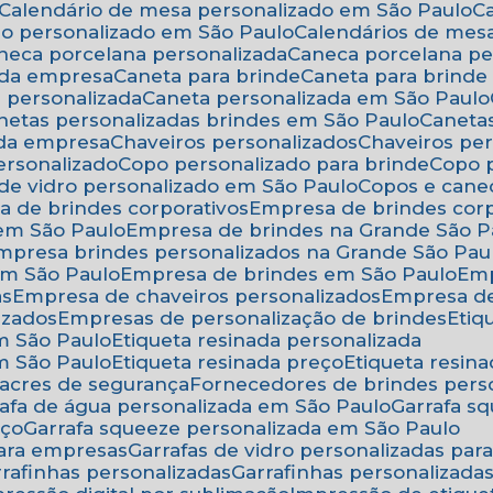
Calendário de mesa personalizado em São Paulo
rio personalizado em São Paulo
Calendários de mes
aneca porcelana personalizada
Caneca porcelana p
 da empresa
Caneta para brinde
Caneta para brind
a personalizada
Caneta personalizada em São Paulo
anetas personalizadas brindes em São Paulo
Canet
 da empresa
Chaveiros personalizados
Chaveiros pe
ersonalizado
Copo personalizado para brinde
Copo
 de vidro personalizado em São Paulo
Copos e cane
a de brindes corporativos
Empresa de brindes cor
 em São Paulo
Empresa de brindes na Grande São P
Empresa brindes personalizados na Grande São Pau
em São Paulo
Empresa de brindes em São Paulo
Em
as
Empresa de chaveiros personalizados
Empresa d
izados
Empresas de personalização de brindes
Eti
em São Paulo
Etiqueta resinada personalizada
em São Paulo
Etiqueta resinada preço
Etiqueta resi
 lacres de segurança
Fornecedores de brindes pers
rrafa de água personalizada em São Paulo
Garrafa 
eço
Garrafa squeeze personalizada em São Paulo
para empresas
Garrafas de vidro personalizadas pa
arrafinhas personalizadas
Garrafinhas personalizad