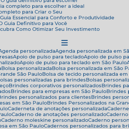
 O guia definitivo para escolher
uia completo para escolher a ideal
Completo para Criar o Seu
Guia Essencial para Conforto e Produtividade
 Guia Definitivo para Você
scubra Como Otimizar Seu Investimento
Agenda personalizada
Agenda personalizada em S
resas
Apoio de pulso para teclado
Apoio de pulso p
nalizado
Apoio de pulso para teclado em São Paulo
a
Bolsa personalizada
Bolsa personalizada em São P
 Grande São Paulo
Bolsa de tecido personalizada em
Bolsas personalizadas para brindes
Bolsas personal
reço
Brindes corporativos personalizados
Brindes p
zados
Brindes para empresas em São Paulo
Brindes
Brindes personalizados para clientes
Brindes pers
resas em São Paulo
Brindes Personalizados na Gra
ulo
Caderneta de anotações personalizada
Caderne
Paulo
Caderno de anotações personalizado
Caderno
o
Caderno moleskine personalizado
Caderno perso
esa em São Paulo
Cadernos personalizados para br