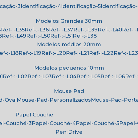
ficação-3
Identificação-4
Identificação-5
Identificação
Modelos Grandes 30mm
4
Ref-:-L35
Ref-:-L36
Ref-:-L37
Ref-:-L39
Ref-:-L40
Ref-:
8
Ref-:-L49
Ref-:-L50
Ref-:-L51
Rel-:-L38
Modelos médios 20mm
Ref-:-L18
Ref-:-L19
Ref-:-L20
Ref-:-L21
Ref-:-L22
Ref-:-L2
Modelos pequenos 10mm
01
Ref-:-L02
Ref-:-L03
Ref-:-L04
Ref-:-L05
Ref-:-L06
Ref
Mouse Pad
d-Oval
Mouse-Pad-Personalizados
Mouse-Pad-Port
Papel Couche
pel-Couché-3
Papel-Couché-4
Papel-Couché-5
Papel
Pen Drive