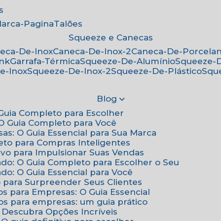
s
Marca-Pagina
Talões
Squeeze e Canecas
neca-De-Inox
Caneca-De-Inox-2
Caneca-De-Porcela
ink
Garrafa-Térmica
Squeeze-De-Alumínio
Squeeze-
e-Inox
Squeeze-De-Inox-2
Squeeze-De-Plástico
Squ
Blog
: Guia Completo para Escolher
: O Guia Completo para Você
sas: O Guia Essencial para Sua Marca
eto para Compras Inteligentes
tivo para Impulsionar Suas Vendas
ado: O Guia Completo para Escolher o Seu
do: O Guia Essencial para Você
o para Surpreender Seus Clientes
os para Empresas: O Guia Essencial
os para empresas: um guia prático
: Descubra Opções Incríveis