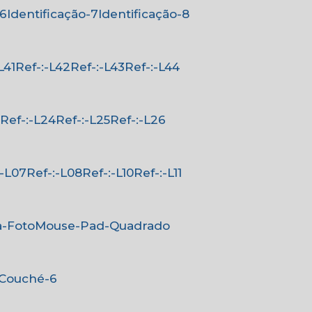
-6
Identificação-7
Identificação-8
-L41
Ref-:-L42
Ref-:-L43
Ref-:-L44
3
Ref-:-L24
Ref-:-L25
Ref-:-L26
-:-L07
Ref-:-L08
Ref-:-L10
Ref-:-L11
a-Foto
Mouse-Pad-Quadrado
-Couché-6