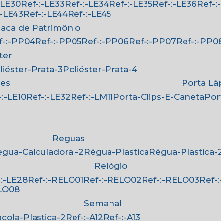
:-LE30
Ref-:-LE33
Ref-:-LE34
Ref-:-LE35
Ref-:-LE36
Ref-
-:-LE43
Ref-:-LE44
Ref-:-LE45
Placa de Patrimônio
ef-:-PP04
Ref-:-PP05
Ref-:-PP06
Ref-:-PP07
Ref-:-PP0
ster
oliéster-Prata-3
Poliéster-Prata-4
ões
Porta Lá
f-:-LE10
Ref-:-LE32
Ref-:-LM11
Porta-Clips-E-Caneta
Po
Reguas
Régua-Calculadora.-2
Régua-Plastica
Régua-Plastica-
Relógio
f-:-LE28
Ref-:-RELO01
Ref-:-RELO02
Ref-:-RELO03
Ref
ELO08
Semanal
Sacola-Plastica-2
Ref-:-A12
Ref-:-A13