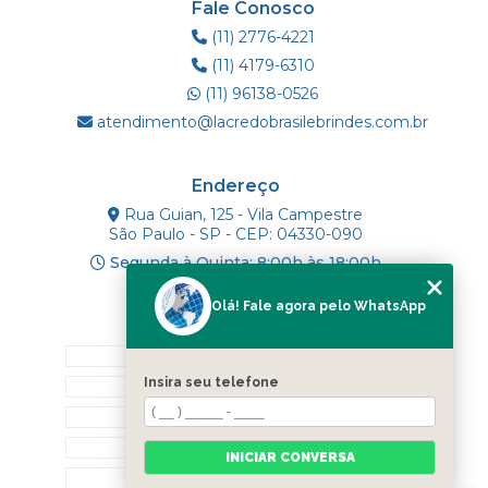
Fale Conosco
(11) 2776-4221
(11) 4179-6310
(11) 96138-0526
atendimento@lacredobrasilebrindes.com.br
Endereço
Rua Guian, 125 - Vila Campestre
São Paulo - SP - CEP: 04330-090
Segunda à Quinta: 8:00h às 18:00h
Olá! Fale agora pelo WhatsApp
Mapa do Site
INÍCIO
Insira seu telefone
SOBRE NÓS
PRODUTOS
BLOG
INICIAR CONVERSA
CONTATO