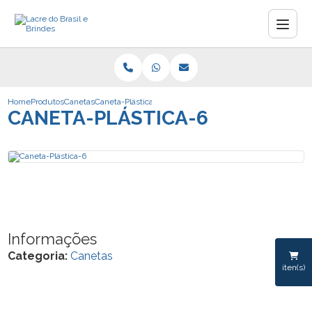
Home
Produtos
Canetas
Caneta-Plástica-6
CANETA-PLÁSTICA-6
Informações
Categoria:
Canetas
iten(s)