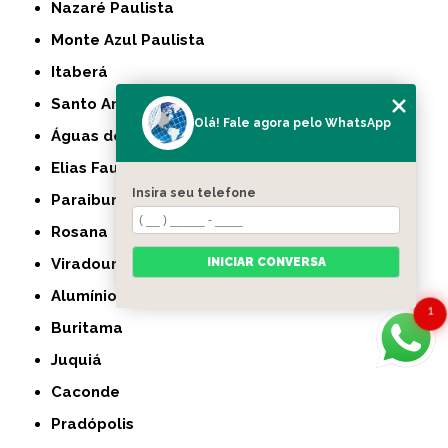
Nazaré Paulista
Monte Azul Paulista
Itaberá
Santo Anastácio
Olá! Fale agora pelo WhatsApp
Águas de Lindóia
Elias Fausto
Insira seu telefone
Paraibuna
Rosana
INICIAR CONVERSA
Viradouro
Alumínio
1
Buritama
Juquiá
Caconde
Pradópolis