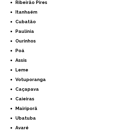
Ribeirão Pires
Itanhaém
Cubatão
Paulínia
Ourinhos
Poá
Assis
Leme
Votuporanga
Caçapava
Caieiras
Mairiporã
Ubatuba
Avaré