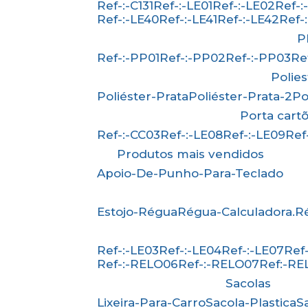
Ref-:-C131
Ref-:-LE01
Ref-:-LE02
Ref-
Ref-:-LE40
Ref-:-LE41
Ref-:-LE42
Ref
Ref-:-PP01
Ref-:-PP02
Ref-:-PP03
R
Polie
Poliéster-Prata
Poliéster-Prata-2
P
Porta cart
Ref-:-CC03
Ref-:-LE08
Ref-:-LE09
Re
Produtos mais vendidos
Apoio-De-Punho-Para-Teclado
Estojo-Régua
Régua-Calculadora.
Ref-:-LE03
Ref-:-LE04
Ref-:-LE07
Re
Ref-:-RELO06
Ref-:-RELO07
Ref:-R
Sacolas
Lixeira-Para-Carro
Sacola-Plastica