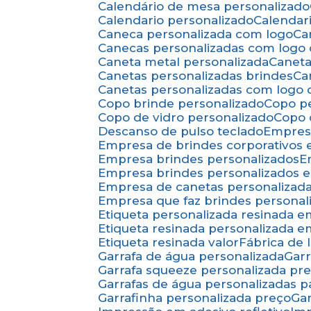
Calendário de mesa personalizado
Calendario personalizado
Calenda
Caneca personalizada com logo
C
Canecas personalizadas com logo
Caneta metal personalizada
Canet
Canetas personalizadas brindes
C
Canetas personalizadas com logo
Copo brinde personalizado
Copo p
Copo de vidro personalizado
Copo
Descanso de pulso teclado
Empres
Empresa de brindes corporativos
Empresa brindes personalizados
Empresa brindes personalizados 
Empresa de canetas personalizad
Empresa que faz brindes personal
Etiqueta personalizada resinada 
Etiqueta resinada personalizada 
Etiqueta resinada valor
Fábrica de
Garrafa de água personalizada
Ga
Garrafa squeeze personalizada pr
Garrafas de água personalizadas 
Garrafinha personalizada preço
G