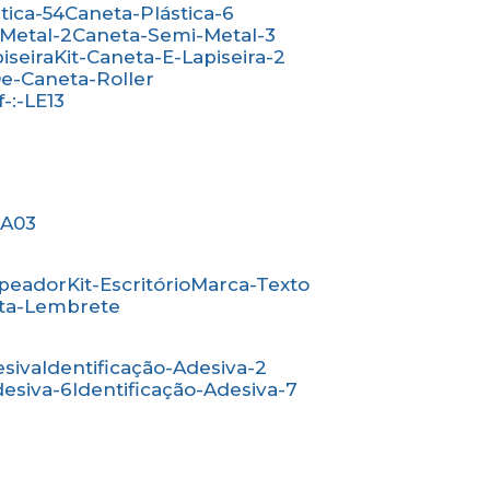
stica-54
Caneta-Plástica-6
-Metal-2
Caneta-Semi-Metal-3
iseira
Kit-Caneta-E-Lapiseira-2
-De-Caneta-Roller
ef-:-LE13
-:A03
mpeador
Kit-Escritório
Marca-Texto
rta-Lembrete
esiva
Identificação-Adesiva-2
desiva-6
Identificação-Adesiva-7