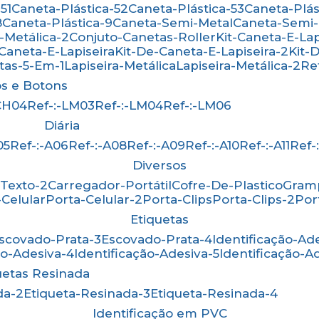
51
Caneta-Plástica-52
Caneta-Plástica-53
Caneta-Plá
8
Caneta-Plástica-9
Caneta-Semi-Metal
Caneta-Semi
-Metálica-2
Conjuto-Canetas-Roller
Kit-Caneta-E-Lap
-Caneta-E-Lapiseira
Kit-De-Caneta-E-Lapiseira-2
Kit
etas-5-Em-1
Lapiseira-Metálica
Lapiseira-Metálica-2
R
os e Botons
-CH04
Ref-:-LM03
Ref-:-LM04
Ref-:-LM06
Diária
05
Ref-:-A06
Ref-:-A08
Ref-:-A09
Ref-:-A10
Ref-:-A11
Ref
Diversos
-Texto-2
Carregador-Portátil
Cofre-De-Plastico
Gra
-Celular
Porta-Celular-2
Porta-Clips
Porta-Clips-2
Po
Etiquetas
Escovado-Prata-3
Escovado-Prata-4
Identificação-Ad
ão-Adesiva-4
Identificação-Adesiva-5
Identificação-A
quetas Resinada
da-2
Etiqueta-Resinada-3
Etiqueta-Resinada-4
Identificação em PVC