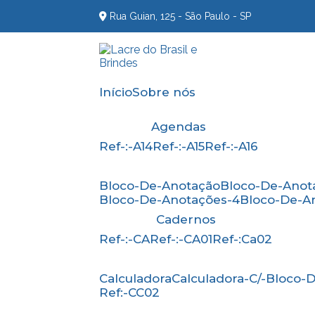
Rua Guian, 125 - São Paulo - SP
Início
Sobre nós
Agendas
Ref-:-A14
Ref-:-A15
Ref-:-A16
Bloco-De-Anotação
Bloco-De-Anot
Bloco-De-Anotações-4
Bloco-De-A
Cadernos
Ref-:-CA
Ref-:-CA01
Ref-:Ca02
Calculadora
Calculadora-C/-Bloco
Ref:-CC02