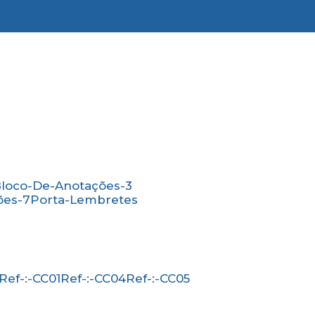
776-4221
(11) 4179-6310
(11) 96138-0526
Bloco-De-Anotações-3
ões-7
Porta-Lembretes
Ref-:-CC01
Ref-:-CC04
Ref-:-CC05