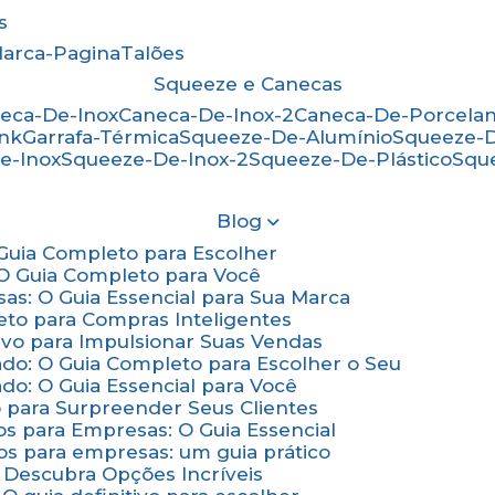
s
Marca-Pagina
Talões
Squeeze e Canecas
neca-De-Inox
Caneca-De-Inox-2
Caneca-De-Porcela
ink
Garrafa-Térmica
Squeeze-De-Alumínio
Squeeze-
e-Inox
Squeeze-De-Inox-2
Squeeze-De-Plástico
Squ
Blog
: Guia Completo para Escolher
: O Guia Completo para Você
sas: O Guia Essencial para Sua Marca
eto para Compras Inteligentes
tivo para Impulsionar Suas Vendas
ado: O Guia Completo para Escolher o Seu
do: O Guia Essencial para Você
o para Surpreender Seus Clientes
os para Empresas: O Guia Essencial
os para empresas: um guia prático
: Descubra Opções Incríveis