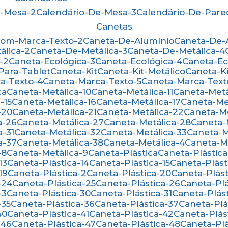
e-Mesa-2
Calendário-De-Mesa-3
Calendário-De-Par
Canetas
Com-Marca-Texto-2
Caneta-De-Alumínio
Caneta-De
álica-2
Caneta-De-Metálica-3
Caneta-De-Metálica-4
-2
Caneta-Ecológica-3
Caneta-Ecológica-4
Caneta-E
-Para-Tablet
Caneta-Kit
Caneta-Kit-Metálico
Caneta-K
ca-Texto-4
Caneta-Marca-Texto-5
Caneta-Marca-Text
ca
Caneta-Metálica-10
Caneta-Metálica-11
Caneta-Metá
-15
Caneta-Metálica-16
Caneta-Metálica-17
Caneta-Me
-20
Caneta-Metálica-21
Caneta-Metálica-22
Caneta-M
a-26
Caneta-Metálica-27
Caneta-Metálica-28
Caneta
a-31
Caneta-Metálica-32
Caneta-Metálica-33
Caneta-
a-37
Caneta-Metálica-38
Caneta-Metálica-4
Caneta-M
-8
Caneta-Metálica-9
Caneta-Plástica
Caneta-Plástica
13
Caneta-Plástica-14
Caneta-Plástica-15
Caneta-Plást
19
Caneta-Plástica-2
Caneta-Plástica-20
Caneta-Plást
-24
Caneta-Plástica-25
Caneta-Plástica-26
Caneta-Pl
-3
Caneta-Plástica-30
Caneta-Plástica-31
Caneta-Plás
-35
Caneta-Plástica-36
Caneta-Plástica-37
Caneta-Pl
40
Caneta-Plástica-41
Caneta-Plástica-42
Caneta-Plás
-46
Caneta-Plástica-47
Caneta-Plástica-48
Caneta-Pl