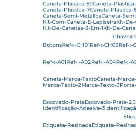
Caneta-Plástica-50
Caneta-Plástica-
Caneta-Plástica-7
Caneta-Plástica-
Caneta-Semi-Metálica
Caneta-Semi
Kit-Com-Caneta-E-Lapiseira
Kit-De
Kit-De-Canetas-3-Em-1
Kit-De-Can
Chaveir
Botons
Ref-:-CH01
Ref-:-CH03
Ref-:
Ref-:-A01
Ref-:-A02
Ref-:-A04
Ref-:-A
Caneta-Marca-Texto
Caneta-Marca
Marca-Texto-2
Marca-Texto-3
Porta
Escovado-Prata
Escovado-Prata-2
Identificação-Adesiva-3
Identificaç
Eti
Etiqueta-Resinada
Etiqueta-Resina