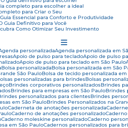
 O guia definitivo para escolher
uia completo para escolher a ideal
Completo para Criar o Seu
Guia Essencial para Conforto e Produtividade
 Guia Definitivo para Você
scubra Como Otimizar Seu Investimento
Agenda personalizada
Agenda personalizada em S
resas
Apoio de pulso para teclado
Apoio de pulso p
nalizado
Apoio de pulso para teclado em São Paulo
a
Bolsa personalizada
Bolsa personalizada em São P
 Grande São Paulo
Bolsa de tecido personalizada em
Bolsas personalizadas para brindes
Bolsas personal
reço
Brindes corporativos personalizados
Brindes p
zados
Brindes para empresas em São Paulo
Brindes
Brindes personalizados para clientes
Brindes pers
resas em São Paulo
Brindes Personalizados na Gra
ulo
Caderneta de anotações personalizada
Caderne
Paulo
Caderno de anotações personalizado
Caderno
o
Caderno moleskine personalizado
Caderno perso
esa em São Paulo
Cadernos personalizados para br