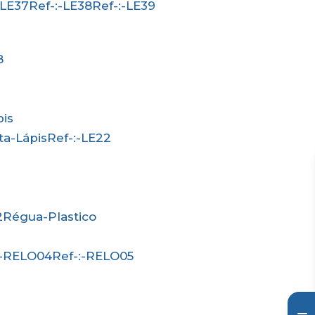
:-LE37
Ref-:-LE38
Ref-:-LE39
8
pis
rta-Lápis
Ref-:-LE22
2
Régua-Plastico
-:-RELO04
Ref-:-RELO05