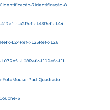
-6
Identificação-7
Identificação-8
-L41
Ref-:-L42
Ref-:-L43
Ref-:-L44
3
Ref-:-L24
Ref-:-L25
Ref-:-L26
-:-L07
Ref-:-L08
Ref-:-L10
Ref-:-L11
a-Foto
Mouse-Pad-Quadrado
-Couché-6