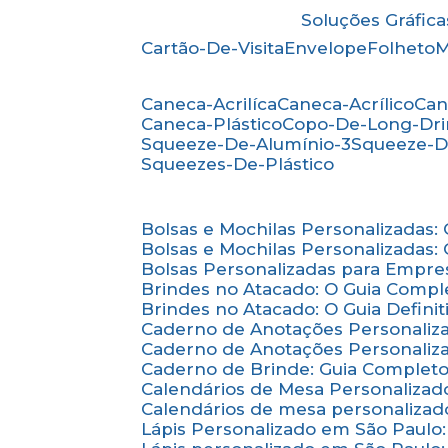
Soluções Gráfica
Cartão-De-Visita
Envelope
Folheto
Caneca-Acrilíca
Caneca-Acrílico
Ca
Caneca-Plástico
Copo-De-Long-Dr
Squeeze-De-Alumínio-3
Squeeze-D
Squeezes-De-Plástico
Bolsas e Mochilas Personalizadas
Bolsas e Mochilas Personalizadas
Bolsas Personalizadas para Empre
Brindes no Atacado: O Guia Compl
Brindes no Atacado: O Guia Defini
Caderno de Anotações Personaliz
Caderno de Anotações Personaliza
Caderno de Brinde: Guia Complet
Calendários de Mesa Personalizad
Calendários de mesa personalizad
Lápis Personalizado em São Paulo