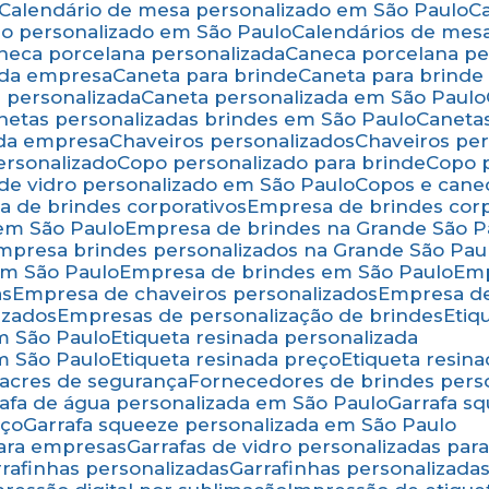
Calendário de mesa personalizado em São Paulo
rio personalizado em São Paulo
Calendários de mes
aneca porcelana personalizada
Caneca porcelana p
 da empresa
Caneta para brinde
Caneta para brind
a personalizada
Caneta personalizada em São Paulo
anetas personalizadas brindes em São Paulo
Canet
 da empresa
Chaveiros personalizados
Chaveiros pe
ersonalizado
Copo personalizado para brinde
Copo
 de vidro personalizado em São Paulo
Copos e cane
a de brindes corporativos
Empresa de brindes cor
 em São Paulo
Empresa de brindes na Grande São P
Empresa brindes personalizados na Grande São Pau
em São Paulo
Empresa de brindes em São Paulo
Em
as
Empresa de chaveiros personalizados
Empresa d
izados
Empresas de personalização de brindes
Eti
em São Paulo
Etiqueta resinada personalizada
em São Paulo
Etiqueta resinada preço
Etiqueta resi
 lacres de segurança
Fornecedores de brindes pers
rrafa de água personalizada em São Paulo
Garrafa 
eço
Garrafa squeeze personalizada em São Paulo
para empresas
Garrafas de vidro personalizadas pa
arrafinhas personalizadas
Garrafinhas personalizad