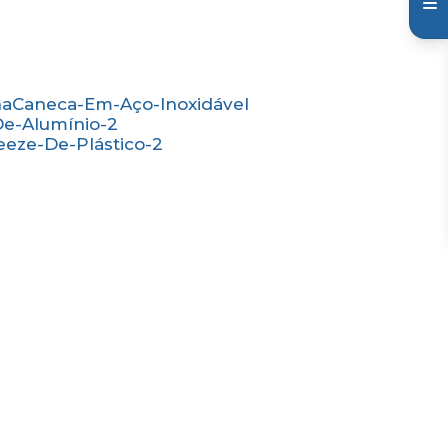
na
Caneca-Em-Aço-Inoxidável
De-Alumínio-2
eeze-De-Plástico-2