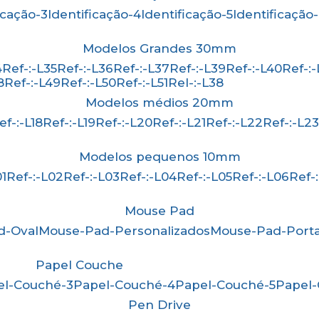
ficação-3
Identificação-4
Identificação-5
Identificação
Modelos Grandes 30mm
4
Ref-:-L35
Ref-:-L36
Ref-:-L37
Ref-:-L39
Ref-:-L40
Ref-:
8
Ref-:-L49
Ref-:-L50
Ref-:-L51
Rel-:-L38
Modelos médios 20mm
Ref-:-L18
Ref-:-L19
Ref-:-L20
Ref-:-L21
Ref-:-L22
Ref-:-L2
Modelos pequenos 10mm
01
Ref-:-L02
Ref-:-L03
Ref-:-L04
Ref-:-L05
Ref-:-L06
Ref
Mouse Pad
d-Oval
Mouse-Pad-Personalizados
Mouse-Pad-Port
Papel Couche
pel-Couché-3
Papel-Couché-4
Papel-Couché-5
Papel
Pen Drive