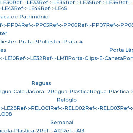
:-LE30
Ref-:-LE33
Ref-:-LE34
Ref-:-LE35
Ref-:-LE36
Ref-
-:-LE43
Ref-:-LE44
Ref-:-LE45
Placa de Patrimônio
ef-:-PP04
Ref-:-PP05
Ref-:-PP06
Ref-:-PP07
Ref-:-PP0
ster
oliéster-Prata-3
Poliéster-Prata-4
ões
Porta Lá
f-:-LE10
Ref-:-LE32
Ref-:-LM11
Porta-Clips-E-Caneta
Po
Reguas
Régua-Calculadora.-2
Régua-Plastica
Régua-Plastica-
Relógio
f-:-LE28
Ref-:-RELO01
Ref-:-RELO02
Ref-:-RELO03
Ref
ELO08
Semanal
Sacola-Plastica-2
Ref-:-A12
Ref-:-A13