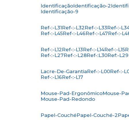
Identificação
Identificação-2
Identi
Identificação-9
Ref-:-L31
Ref-:-L32
Ref-:-L33
Ref-:-L3
Ref-:-L45
Ref-:-L46
Ref-:-L47
Ref-:-L4
Ref-:-L12
Ref-:-L13
Ref-:-L14
Ref-:-L15
Ref-:-L27
Ref-:-L28
Ref-:L30
Ref:-L29
Lacre-De-Garantia
Ref-:-L00
Ref-:-L
Ref-:-L16
Ref-:-L17
Mouse-Pad-Ergonômico
Mouse-Pa
Mouse-Pad-Redondo
Papel-Couché
Papel-Couché-2
Pa