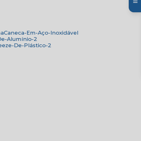
na
Caneca-Em-Aço-Inoxidável
De-Alumínio-2
eeze-De-Plástico-2