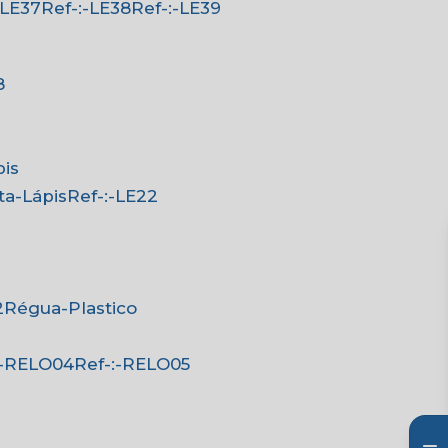
:-LE37
Ref-:-LE38
Ref-:-LE39
8
pis
rta-Lápis
Ref-:-LE22
2
Régua-Plastico
-:-RELO04
Ref-:-RELO05