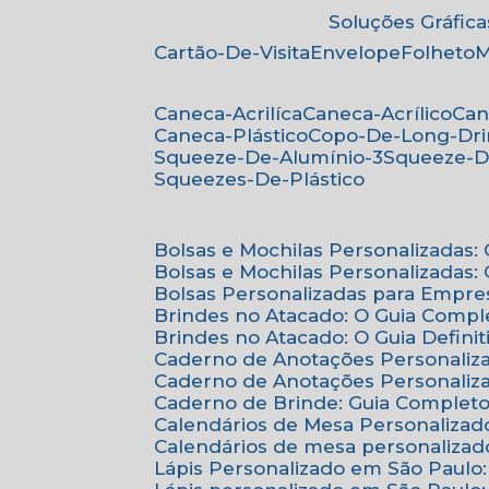
Soluções Gráfica
Cartão-De-Visita
Envelope
Folheto
Caneca-Acrilíca
Caneca-Acrílico
Ca
Caneca-Plástico
Copo-De-Long-Dr
Squeeze-De-Alumínio-3
Squeeze-D
Squeezes-De-Plástico
Bolsas e Mochilas Personalizadas
Bolsas e Mochilas Personalizadas
Bolsas Personalizadas para Empre
Brindes no Atacado: O Guia Compl
Brindes no Atacado: O Guia Defini
Caderno de Anotações Personaliz
Caderno de Anotações Personaliza
Caderno de Brinde: Guia Complet
Calendários de Mesa Personalizad
Calendários de mesa personalizad
Lápis Personalizado em São Paulo