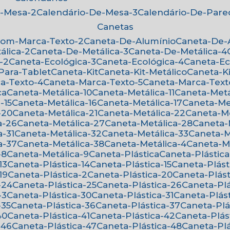
e-Mesa-2
Calendário-De-Mesa-3
Calendário-De-Par
Canetas
Com-Marca-Texto-2
Caneta-De-Alumínio
Caneta-De
álica-2
Caneta-De-Metálica-3
Caneta-De-Metálica-4
-2
Caneta-Ecológica-3
Caneta-Ecológica-4
Caneta-E
-Para-Tablet
Caneta-Kit
Caneta-Kit-Metálico
Caneta-K
ca-Texto-4
Caneta-Marca-Texto-5
Caneta-Marca-Text
ca
Caneta-Metálica-10
Caneta-Metálica-11
Caneta-Metá
-15
Caneta-Metálica-16
Caneta-Metálica-17
Caneta-Me
-20
Caneta-Metálica-21
Caneta-Metálica-22
Caneta-M
a-26
Caneta-Metálica-27
Caneta-Metálica-28
Caneta
a-31
Caneta-Metálica-32
Caneta-Metálica-33
Caneta-
a-37
Caneta-Metálica-38
Caneta-Metálica-4
Caneta-M
-8
Caneta-Metálica-9
Caneta-Plástica
Caneta-Plástica
13
Caneta-Plástica-14
Caneta-Plástica-15
Caneta-Plást
19
Caneta-Plástica-2
Caneta-Plástica-20
Caneta-Plást
-24
Caneta-Plástica-25
Caneta-Plástica-26
Caneta-Pl
-3
Caneta-Plástica-30
Caneta-Plástica-31
Caneta-Plás
-35
Caneta-Plástica-36
Caneta-Plástica-37
Caneta-Pl
40
Caneta-Plástica-41
Caneta-Plástica-42
Caneta-Plás
-46
Caneta-Plástica-47
Caneta-Plástica-48
Caneta-Pl