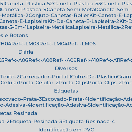
51
Caneta-Plástica-52
Caneta-Plástica-53
Caneta-Plá
8
Caneta-Plástica-9
Caneta-Semi-Metal
Caneta-Semi
-Metálica-2
Conjuto-Canetas-Roller
Kit-Caneta-E-Lap
-Caneta-E-Lapiseira
Kit-De-Caneta-E-Lapiseira-2
Kit
etas-5-Em-1
Lapiseira-Metálica
Lapiseira-Metálica-2
R
os e Botons
-CH04
Ref-:-LM03
Ref-:-LM04
Ref-:-LM06
Diária
05
Ref-:-A06
Ref-:-A08
Ref-:-A09
Ref-:-A10
Ref-:-A11
Ref
Diversos
-Texto-2
Carregador-Portátil
Cofre-De-Plastico
Gra
-Celular
Porta-Celular-2
Porta-Clips
Porta-Clips-2
Po
Etiquetas
Escovado-Prata-3
Escovado-Prata-4
Identificação-Ad
ão-Adesiva-4
Identificação-Adesiva-5
Identificação-A
quetas Resinada
da-2
Etiqueta-Resinada-3
Etiqueta-Resinada-4
Identificação em PVC