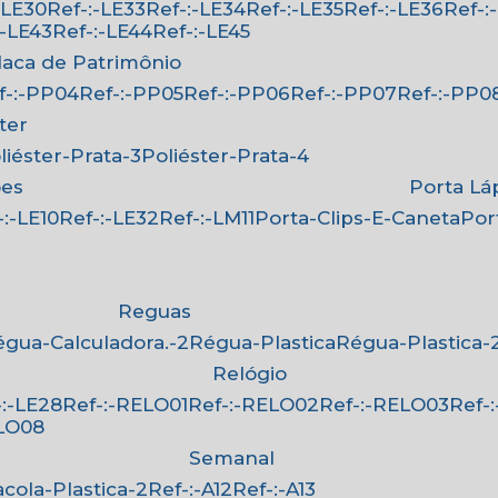
:-LE30
Ref-:-LE33
Ref-:-LE34
Ref-:-LE35
Ref-:-LE36
Ref-
-:-LE43
Ref-:-LE44
Ref-:-LE45
Placa de Patrimônio
ef-:-PP04
Ref-:-PP05
Ref-:-PP06
Ref-:-PP07
Ref-:-PP0
ster
oliéster-Prata-3
Poliéster-Prata-4
ões
Porta Lá
f-:-LE10
Ref-:-LE32
Ref-:-LM11
Porta-Clips-E-Caneta
Po
Reguas
Régua-Calculadora.-2
Régua-Plastica
Régua-Plastica-
Relógio
f-:-LE28
Ref-:-RELO01
Ref-:-RELO02
Ref-:-RELO03
Ref
ELO08
Semanal
Sacola-Plastica-2
Ref-:-A12
Ref-:-A13