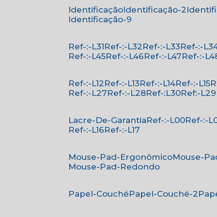
Identificação
Identificação-2
Identi
Identificação-9
Ref-:-L31
Ref-:-L32
Ref-:-L33
Ref-:-L3
Ref-:-L45
Ref-:-L46
Ref-:-L47
Ref-:-L4
Ref-:-L12
Ref-:-L13
Ref-:-L14
Ref-:-L15
Ref-:-L27
Ref-:-L28
Ref-:L30
Ref:-L29
Lacre-De-Garantia
Ref-:-L00
Ref-:-L
Ref-:-L16
Ref-:-L17
Mouse-Pad-Ergonômico
Mouse-Pa
Mouse-Pad-Redondo
Papel-Couché
Papel-Couché-2
Pa