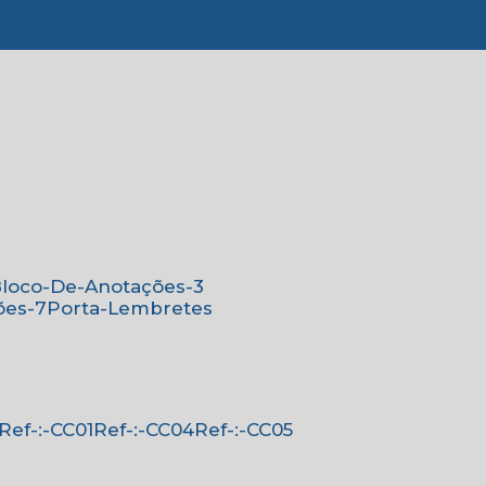
776-4221
(11) 4179-6310
(11) 96138-0526
Bloco-De-Anotações-3
ões-7
Porta-Lembretes
Ref-:-CC01
Ref-:-CC04
Ref-:-CC05