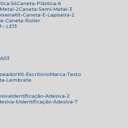
stica-54
Caneta-Plástica-6
-Metal-2
Caneta-Semi-Metal-3
iseira
Kit-Caneta-E-Lapiseira-2
-De-Caneta-Roller
ef-:-LE13
-:A03
mpeador
Kit-Escritório
Marca-Texto
rta-Lembrete
esiva
Identificação-Adesiva-2
desiva-6
Identificação-Adesiva-7