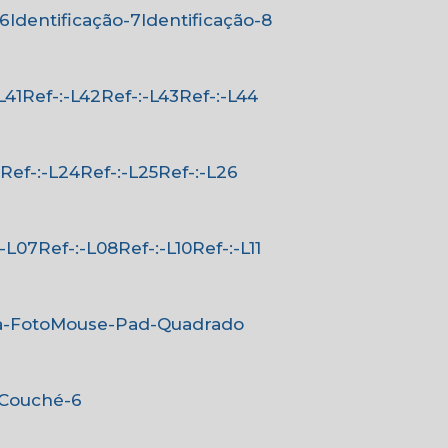
-6
Identificação-7
Identificação-8
-L41
Ref-:-L42
Ref-:-L43
Ref-:-L44
3
Ref-:-L24
Ref-:-L25
Ref-:-L26
-:-L07
Ref-:-L08
Ref-:-L10
Ref-:-L11
a-Foto
Mouse-Pad-Quadrado
-Couché-6