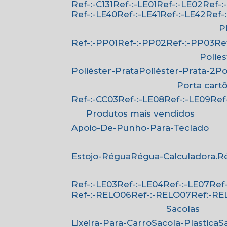
Ref-:-C131
Ref-:-LE01
Ref-:-LE02
Ref-
Ref-:-LE40
Ref-:-LE41
Ref-:-LE42
Ref
Ref-:-PP01
Ref-:-PP02
Ref-:-PP03
R
Polie
Poliéster-Prata
Poliéster-Prata-2
P
Porta cart
Ref-:-CC03
Ref-:-LE08
Ref-:-LE09
Re
Produtos mais vendidos
Apoio-De-Punho-Para-Teclado
Estojo-Régua
Régua-Calculadora.
Ref-:-LE03
Ref-:-LE04
Ref-:-LE07
Re
Ref-:-RELO06
Ref-:-RELO07
Ref:-R
Sacolas
Lixeira-Para-Carro
Sacola-Plastica