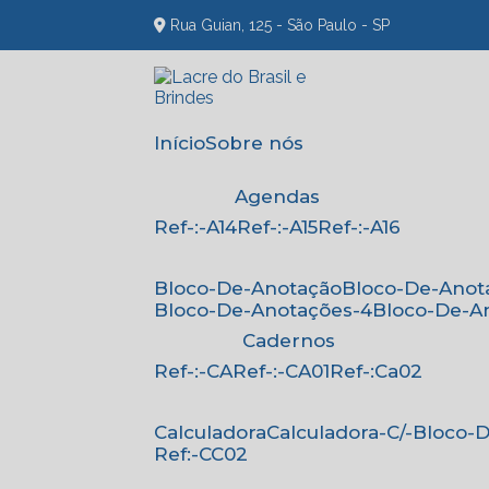
Rua Guian, 125 - São Paulo - SP
Início
Sobre nós
Agendas
Ref-:-A14
Ref-:-A15
Ref-:-A16
Bloco-De-Anotação
Bloco-De-Anot
Bloco-De-Anotações-4
Bloco-De-A
Cadernos
Ref-:-CA
Ref-:-CA01
Ref-:Ca02
Calculadora
Calculadora-C/-Bloco
Ref:-CC02