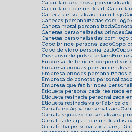
Calendário de mesa personalizado
Calendario personalizado
Calenda
Caneca personalizada com logo
C
Canecas personalizadas com logo
Caneta metal personalizada
Canet
Canetas personalizadas brindes
C
Canetas personalizadas com logo
Copo brinde personalizado
Copo p
Copo de vidro personalizado
Copo
Descanso de pulso teclado
Empres
Empresa de brindes corporativos
Empresa brindes personalizados
Empresa brindes personalizados 
Empresa de canetas personalizad
Empresa que faz brindes personal
Etiqueta personalizada resinada 
Etiqueta resinada personalizada 
Etiqueta resinada valor
Fábrica de
Garrafa de água personalizada
Ga
Garrafa squeeze personalizada pr
Garrafas de água personalizadas 
Garrafinha personalizada preço
G