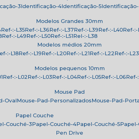
ficação-3
Identificação-4
Identificação-5
Identificação
Modelos Grandes 30mm
4
Ref-:-L35
Ref-:-L36
Ref-:-L37
Ref-:-L39
Ref-:-L40
Ref-:
8
Ref-:-L49
Ref-:-L50
Ref-:-L51
Rel-:-L38
Modelos médios 20mm
Ref-:-L18
Ref-:-L19
Ref-:-L20
Ref-:-L21
Ref-:-L22
Ref-:-L2
Modelos pequenos 10mm
01
Ref-:-L02
Ref-:-L03
Ref-:-L04
Ref-:-L05
Ref-:-L06
Ref
Mouse Pad
d-Oval
Mouse-Pad-Personalizados
Mouse-Pad-Port
Papel Couche
pel-Couché-3
Papel-Couché-4
Papel-Couché-5
Papel
Pen Drive