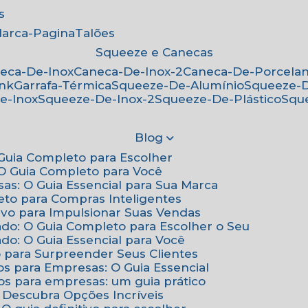
s
Marca-Pagina
Talões
Squeeze e Canecas
neca-De-Inox
Caneca-De-Inox-2
Caneca-De-Porcela
ink
Garrafa-Térmica
Squeeze-De-Alumínio
Squeeze-
e-Inox
Squeeze-De-Inox-2
Squeeze-De-Plástico
Squ
Blog
: Guia Completo para Escolher
: O Guia Completo para Você
sas: O Guia Essencial para Sua Marca
eto para Compras Inteligentes
tivo para Impulsionar Suas Vendas
ado: O Guia Completo para Escolher o Seu
do: O Guia Essencial para Você
o para Surpreender Seus Clientes
os para Empresas: O Guia Essencial
os para empresas: um guia prático
: Descubra Opções Incríveis