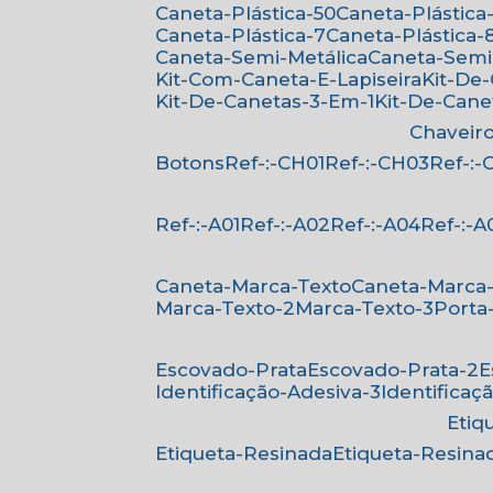
Caneta-Plástica-50
Caneta-Plástica-
Caneta-Plástica-7
Caneta-Plástica-
Caneta-Semi-Metálica
Caneta-Semi
Kit-Com-Caneta-E-Lapiseira
Kit-De
Kit-De-Canetas-3-Em-1
Kit-De-Can
Chaveir
Botons
Ref-:-CH01
Ref-:-CH03
Ref-:
Ref-:-A01
Ref-:-A02
Ref-:-A04
Ref-:-A
Caneta-Marca-Texto
Caneta-Marca
Marca-Texto-2
Marca-Texto-3
Porta
Escovado-Prata
Escovado-Prata-2
Identificação-Adesiva-3
Identificaç
Eti
Etiqueta-Resinada
Etiqueta-Resina