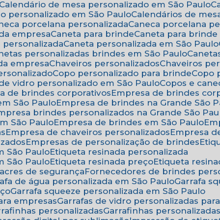
Calendário de mesa personalizado em São Paulo
rio personalizado em São Paulo
Calendários de mes
aneca porcelana personalizada
Caneca porcelana p
 da empresa
Caneta para brinde
Caneta para brind
a personalizada
Caneta personalizada em São Paulo
anetas personalizadas brindes em São Paulo
Canet
 da empresa
Chaveiros personalizados
Chaveiros pe
ersonalizado
Copo personalizado para brinde
Copo
 de vidro personalizado em São Paulo
Copos e cane
a de brindes corporativos
Empresa de brindes cor
 em São Paulo
Empresa de brindes na Grande São P
Empresa brindes personalizados na Grande São Pau
em São Paulo
Empresa de brindes em São Paulo
Em
as
Empresa de chaveiros personalizados
Empresa d
izados
Empresas de personalização de brindes
Eti
em São Paulo
Etiqueta resinada personalizada
em São Paulo
Etiqueta resinada preço
Etiqueta resi
 lacres de segurança
Fornecedores de brindes pers
rrafa de água personalizada em São Paulo
Garrafa 
eço
Garrafa squeeze personalizada em São Paulo
para empresas
Garrafas de vidro personalizadas pa
arrafinhas personalizadas
Garrafinhas personalizad