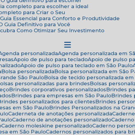
 O guia definitivo para escolher
uia completo para escolher a ideal
Completo para Criar o Seu
Guia Essencial para Conforto e Produtividade
 Guia Definitivo para Você
scubra Como Otimizar Seu Investimento
Agenda personalizada
Agenda personalizada em S
resas
Apoio de pulso para teclado
Apoio de pulso p
nalizado
Apoio de pulso para teclado em São Paulo
a
Bolsa personalizada
Bolsa personalizada em São P
 Grande São Paulo
Bolsa de tecido personalizada em
Bolsas personalizadas para brindes
Bolsas personal
reço
Brindes corporativos personalizados
Brindes p
zados
Brindes para empresas em São Paulo
Brindes
Brindes personalizados para clientes
Brindes pers
resas em São Paulo
Brindes Personalizados na Gra
ulo
Caderneta de anotações personalizada
Caderne
Paulo
Caderno de anotações personalizado
Caderno
o
Caderno moleskine personalizado
Caderno perso
esa em São Paulo
Cadernos personalizados para br