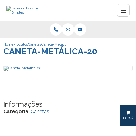
Home
Produtos
Canetas
Caneta-Metálica-20
CANETA-METÁLICA-20
Informações
Categoria:
Canetas
iten(s)