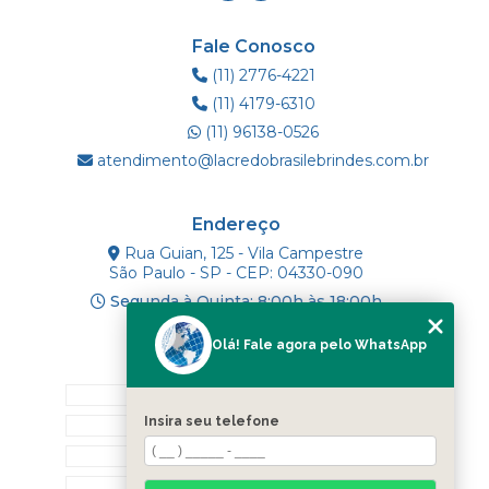
Fale Conosco
(11) 2776-4221
(11) 4179-6310
(11) 96138-0526
atendimento@lacredobrasilebrindes.com.br
Endereço
Rua Guian, 125 - Vila Campestre
São Paulo - SP - CEP: 04330-090
Segunda à Quinta: 8:00h às 18:00h
Olá! Fale agora pelo WhatsApp
Mapa do Site
INÍCIO
Insira seu telefone
SOBRE NÓS
PRODUTOS
BLOG