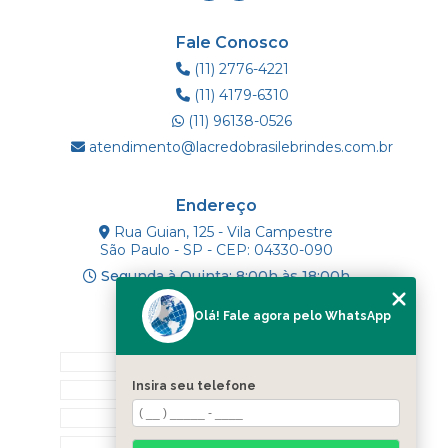
Fale Conosco
(11) 2776-4221
(11) 4179-6310
(11) 96138-0526
atendimento@lacredobrasilebrindes.com.br
Endereço
Rua Guian, 125 - Vila Campestre
São Paulo - SP - CEP: 04330-090
Segunda à Quinta: 8:00h às 18:00h
Olá! Fale agora pelo WhatsApp
Mapa do Site
INÍCIO
Insira seu telefone
SOBRE NÓS
PRODUTOS
BLOG