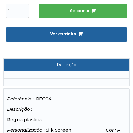
Adicionar
Ver carrinho
Descrição
Referência
: REG04
Descrição :
Régua plástica.
Personalização
: Silk Screen
Cor :
A