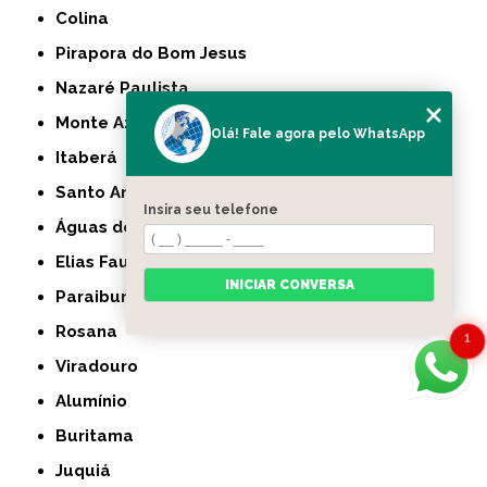
Colina
Pirapora do Bom Jesus
Nazaré Paulista
Monte Azul Paulista
Olá! Fale agora pelo WhatsApp
Itaberá
Santo Anastácio
Insira seu telefone
Águas de Lindóia
Elias Fausto
INICIAR CONVERSA
Paraibuna
Rosana
1
Viradouro
Alumínio
Buritama
Juquiá