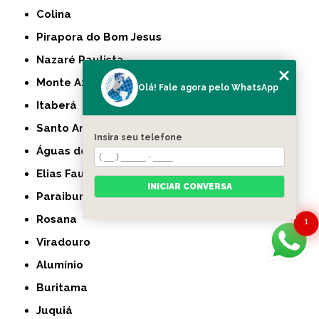
Colina
Pirapora do Bom Jesus
Nazaré Paulista
Monte Azul Paulista
Olá! Fale agora pelo WhatsApp
Itaberá
Santo Anastácio
Insira seu telefone
Águas de Lindóia
Elias Fausto
INICIAR CONVERSA
Paraibuna
Rosana
1
Viradouro
Alumínio
Buritama
Juquiá