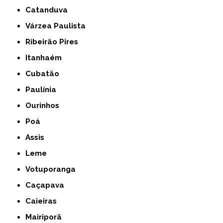
Catanduva
Várzea Paulista
Ribeirão Pires
Itanhaém
Cubatão
Paulínia
Ourinhos
Poá
Assis
Leme
Votuporanga
Caçapava
Caieiras
Mairiporã