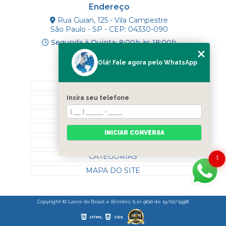
Endereço
Rua Guian, 125 - Vila Campestre
São Paulo - SP - CEP: 04330-090
Segunda à Quinta: 8:00h às 18:00h
Olá! Fale agora pelo WhatsApp
Mapa do Site
INÍCIO
Insira seu telefone
SOBRE NÓS
PRODUTOS
BLOG
INICIAR CONVERSA
CONTATO
CATEGORIAS
1
MAPA DO SITE
Copyright © Lacre do Brasil e Brindes. (Lei 9610 de 19/02/1998)
HTML
CSS