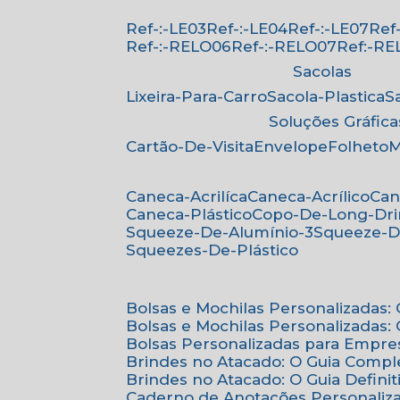
Ref-:-LE03
Ref-:-LE04
Ref-:-LE07
Re
Ref-:-RELO06
Ref-:-RELO07
Ref:-R
Sacolas
Lixeira-Para-Carro
Sacola-Plastica
Soluções Gráfica
Cartão-De-Visita
Envelope
Folheto
Caneca-Acrilíca
Caneca-Acrílico
Ca
Caneca-Plástico
Copo-De-Long-Dr
Squeeze-De-Alumínio-3
Squeeze-D
Squeezes-De-Plástico
Bolsas e Mochilas Personalizadas
Bolsas e Mochilas Personalizadas
Bolsas Personalizadas para Empre
Brindes no Atacado: O Guia Compl
Brindes no Atacado: O Guia Defini
Caderno de Anotações Personaliz