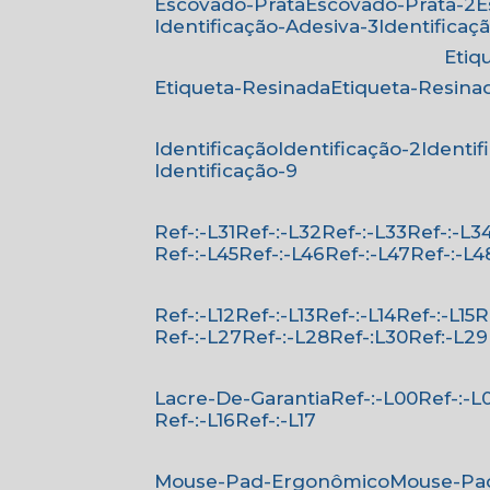
Escovado-Prata
Escovado-Prata-2
Identificação-Adesiva-3
Identificaç
Eti
Etiqueta-Resinada
Etiqueta-Resina
Identificação
Identificação-2
Identi
Identificação-9
Ref-:-L31
Ref-:-L32
Ref-:-L33
Ref-:-L3
Ref-:-L45
Ref-:-L46
Ref-:-L47
Ref-:-L4
Ref-:-L12
Ref-:-L13
Ref-:-L14
Ref-:-L15
Ref-:-L27
Ref-:-L28
Ref-:L30
Ref:-L29
Lacre-De-Garantia
Ref-:-L00
Ref-:-L
Ref-:-L16
Ref-:-L17
Mouse-Pad-Ergonômico
Mouse-Pa