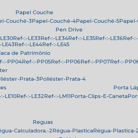
Papel Couche
pel-Couché-3
Papel-Couché-4
Papel-Couché-5
Papel
Pen Drive
:-LE30
Ref-:-LE33
Ref-:-LE34
Ref-:-LE35
Ref-:-LE36
Ref-
-:-LE43
Ref-:-LE44
Ref-:-LE45
Placa de Patrimônio
ef-:-PP04
Ref-:-PP05
Ref-:-PP06
Ref-:-PP07
Ref-:-PP0
ster
oliéster-Prata-3
Poliéster-Prata-4
ões
Porta Lá
f-:-LE10
Ref-:-LE32
Ref-:-LM11
Porta-Clips-E-Caneta
Po
Reguas
Régua-Calculadora.-2
Régua-Plastica
Régua-Plastica-