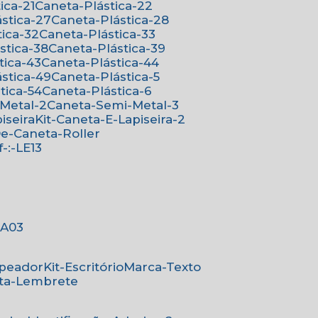
ica-21
Caneta-Plástica-22
ástica-27
Caneta-Plástica-28
tica-32
Caneta-Plástica-33
ástica-38
Caneta-Plástica-39
tica-43
Caneta-Plástica-44
ástica-49
Caneta-Plástica-5
stica-54
Caneta-Plástica-6
-Metal-2
Caneta-Semi-Metal-3
iseira
Kit-Caneta-E-Lapiseira-2
-De-Caneta-Roller
ef-:-LE13
-:A03
mpeador
Kit-Escritório
Marca-Texto
rta-Lembrete