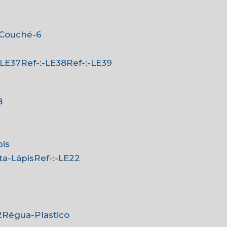
-Couché-6
:-LE37
Ref-:-LE38
Ref-:-LE39
8
pis
rta-Lápis
Ref-:-LE22
2
Régua-Plastico