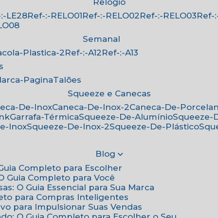
Relógio
f-:-LE28
Ref-:-RELO01
Ref-:-RELO02
Ref-:-RELO03
Ref
ELO08
Semanal
Sacola-Plastica-2
Ref-:-A12
Ref-:-A13
s
Marca-Pagina
Talões
Squeeze e Canecas
neca-De-Inox
Caneca-De-Inox-2
Caneca-De-Porcela
ink
Garrafa-Térmica
Squeeze-De-Alumínio
Squeeze-
e-Inox
Squeeze-De-Inox-2
Squeeze-De-Plástico
Squ
Blog
: Guia Completo para Escolher
: O Guia Completo para Você
sas: O Guia Essencial para Sua Marca
eto para Compras Inteligentes
tivo para Impulsionar Suas Vendas
ado: O Guia Completo para Escolher o Seu