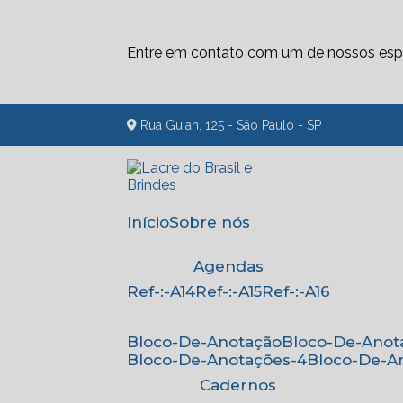
Entre em contato com um de nossos espe
Rua Guian, 125 - São Paulo - SP
Início
Sobre nós
Agendas
Ref-:-A14
Ref-:-A15
Ref-:-A16
Bloco-De-Anotação
Bloco-De-Anot
Bloco-De-Anotações-4
Bloco-De-A
Cadernos