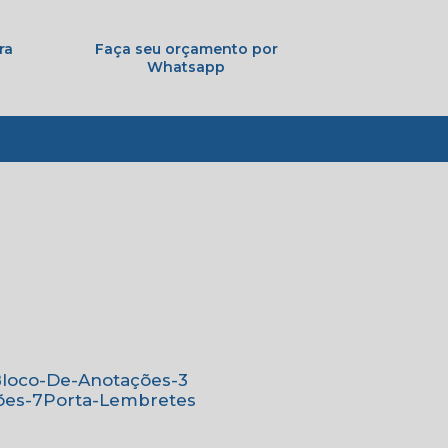
ra
Faça seu orçamento por
Whatsapp
776-4221
(11) 4179-6310
(11) 96138-0526
Bloco-De-Anotações-3
ões-7
Porta-Lembretes