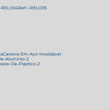
-:-RELO04
Ref-:-RELO05
na
Caneca-Em-Aço-Inoxidável
De-Alumínio-2
eeze-De-Plástico-2