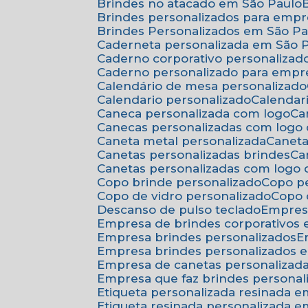
Brindes no atacado em São Paulo
Brindes personalizados para emp
Brindes Personalizados em São Pa
Caderneta personalizada em São 
Caderno corporativo personalizad
Caderno personalizado para empr
Calendário de mesa personalizado
Calendario personalizado
Calenda
Caneca personalizada com logo
C
Canecas personalizadas com logo
Caneta metal personalizada
Canet
Canetas personalizadas brindes
C
Canetas personalizadas com logo
Copo brinde personalizado
Copo p
Copo de vidro personalizado
Copo
Descanso de pulso teclado
Empres
Empresa de brindes corporativos
Empresa brindes personalizados
Empresa brindes personalizados 
Empresa de canetas personalizad
Empresa que faz brindes personal
Etiqueta personalizada resinada 
Etiqueta resinada personalizada 