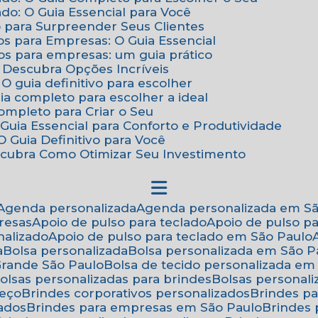
do: O Guia Essencial para Você
o para Surpreender Seus Clientes
os para Empresas: O Guia Essencial
os para empresas: um guia prático
: Descubra Opções Incríveis
 O guia definitivo para escolher
uia completo para escolher a ideal
Completo para Criar o Seu
Guia Essencial para Conforto e Produtividade
 Guia Definitivo para Você
scubra Como Otimizar Seu Investimento
Agenda personalizada
Agenda personalizada em S
resas
Apoio de pulso para teclado
Apoio de pulso p
nalizado
Apoio de pulso para teclado em São Paulo
a
Bolsa personalizada
Bolsa personalizada em São P
 Grande São Paulo
Bolsa de tecido personalizada em
Bolsas personalizadas para brindes
Bolsas personal
reço
Brindes corporativos personalizados
Brindes p
zados
Brindes para empresas em São Paulo
Brindes