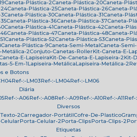
19
Caneta-Plástica-2
Caneta-Plástica-20
Caneta-Plást
-24
Caneta-Plástica-25
Caneta-Plástica-26
Caneta-Pl
-3
Caneta-Plástica-30
Caneta-Plástica-31
Caneta-Plás
-35
Caneta-Plástica-36
Caneta-Plástica-37
Caneta-Pl
40
Caneta-Plástica-41
Caneta-Plástica-42
Caneta-Plás
-46
Caneta-Plástica-47
Caneta-Plástica-48
Caneta-Pl
51
Caneta-Plástica-52
Caneta-Plástica-53
Caneta-Plá
8
Caneta-Plástica-9
Caneta-Semi-Metal
Caneta-Semi
-Metálica-2
Conjuto-Canetas-Roller
Kit-Caneta-E-Lap
-Caneta-E-Lapiseira
Kit-De-Caneta-E-Lapiseira-2
Kit
etas-5-Em-1
Lapiseira-Metálica
Lapiseira-Metálica-2
R
os e Botons
-CH04
Ref-:-LM03
Ref-:-LM04
Ref-:-LM06
Diária
05
Ref-:-A06
Ref-:-A08
Ref-:-A09
Ref-:-A10
Ref-:-A11
Ref
Diversos
-Texto-2
Carregador-Portátil
Cofre-De-Plastico
Gra
-Celular
Porta-Celular-2
Porta-Clips
Porta-Clips-2
Po
Etiquetas