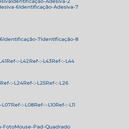
esiva
Identificação-Adesiva-2
desiva-6
Identificação-Adesiva-7
-6
Identificação-7
Identificação-8
-L41
Ref-:-L42
Ref-:-L43
Ref-:-L44
3
Ref-:-L24
Ref-:-L25
Ref-:-L26
-:-L07
Ref-:-L08
Ref-:-L10
Ref-:-L11
a-Foto
Mouse-Pad-Quadrado