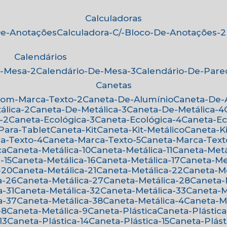
Calculadoras
-De-Anotações
Calculadora-C/-Bloco-De-Anotações-2
Calendários
e-Mesa-2
Calendário-De-Mesa-3
Calendário-De-Par
Canetas
Com-Marca-Texto-2
Caneta-De-Alumínio
Caneta-De
álica-2
Caneta-De-Metálica-3
Caneta-De-Metálica-4
-2
Caneta-Ecológica-3
Caneta-Ecológica-4
Caneta-E
-Para-Tablet
Caneta-Kit
Caneta-Kit-Metálico
Caneta-K
ca-Texto-4
Caneta-Marca-Texto-5
Caneta-Marca-Text
ca
Caneta-Metálica-10
Caneta-Metálica-11
Caneta-Metá
-15
Caneta-Metálica-16
Caneta-Metálica-17
Caneta-Me
-20
Caneta-Metálica-21
Caneta-Metálica-22
Caneta-M
a-26
Caneta-Metálica-27
Caneta-Metálica-28
Caneta
a-31
Caneta-Metálica-32
Caneta-Metálica-33
Caneta-
a-37
Caneta-Metálica-38
Caneta-Metálica-4
Caneta-M
-8
Caneta-Metálica-9
Caneta-Plástica
Caneta-Plástica
13
Caneta-Plástica-14
Caneta-Plástica-15
Caneta-Plást