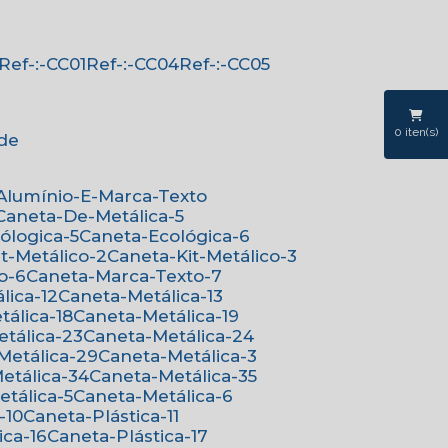
Ref-:-CC01
Ref-:-CC04
Ref-:-CC05
0
iten(s)
ede
-Alumínio-E-Marca-Texto
Caneta-De-Metálica-5
cólogica-5
Caneta-Ecológica-6
it-Metálico-2
Caneta-Kit-Metálico-3
o-6
Caneta-Marca-Texto-7
lica-12
Caneta-Metálica-13
tálica-18
Caneta-Metálica-19
etálica-23
Caneta-Metálica-24
-Metálica-29
Caneta-Metálica-3
Metálica-34
Caneta-Metálica-35
etálica-5
Caneta-Metálica-6
-10
Caneta-Plástica-11
ica-16
Caneta-Plástica-17