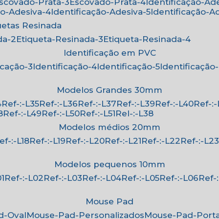
Escovado-Prata-3
Escovado-Prata-4
Identificação-Ad
ão-Adesiva-4
Identificação-Adesiva-5
Identificação-A
quetas Resinada
da-2
Etiqueta-Resinada-3
Etiqueta-Resinada-4
Identificação em PVC
ficação-3
Identificação-4
Identificação-5
Identificação
Modelos Grandes 30mm
4
Ref-:-L35
Ref-:-L36
Ref-:-L37
Ref-:-L39
Ref-:-L40
Ref-:
8
Ref-:-L49
Ref-:-L50
Ref-:-L51
Rel-:-L38
Modelos médios 20mm
Ref-:-L18
Ref-:-L19
Ref-:-L20
Ref-:-L21
Ref-:-L22
Ref-:-L2
Modelos pequenos 10mm
01
Ref-:-L02
Ref-:-L03
Ref-:-L04
Ref-:-L05
Ref-:-L06
Ref
Mouse Pad
d-Oval
Mouse-Pad-Personalizados
Mouse-Pad-Port