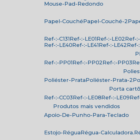
Mouse-Pad-Redondo
Papel-Couché
Papel-Couché-2
Pa
Ref-:-C131
Ref-:-LE01
Ref-:-LE02
Ref-
Ref-:-LE40
Ref-:-LE41
Ref-:-LE42
Ref
Ref-:-PP01
Ref-:-PP02
Ref-:-PP03
R
Polie
Poliéster-Prata
Poliéster-Prata-2
P
Porta cart
Ref-:-CC03
Ref-:-LE08
Ref-:-LE09
Re
Produtos mais vendidos
Apoio-De-Punho-Para-Teclado
Estojo-Régua
Régua-Calculadora.