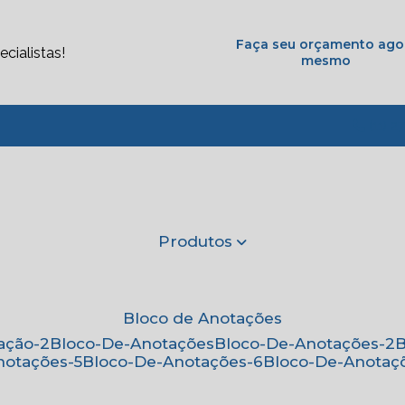
Faça seu orçamento ago
cialistas!
mesmo
(11) 2
Produtos
Bloco de Anotações
ação-2
Bloco-De-Anotações
Bloco-De-Anotações-2
notações-5
Bloco-De-Anotações-6
Bloco-De-Anotaç