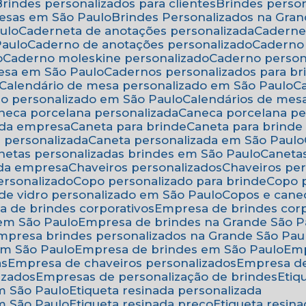
Brindes personalizados para clientes
Brindes pers
resas em São Paulo
Brindes Personalizados na Gra
ulo
Caderneta de anotações personalizada
Caderne
Paulo
Caderno de anotações personalizado
Caderno
o
Caderno moleskine personalizado
Caderno perso
esa em São Paulo
Cadernos personalizados para br
Calendário de mesa personalizado em São Paulo
rio personalizado em São Paulo
Calendários de mes
aneca porcelana personalizada
Caneca porcelana p
 da empresa
Caneta para brinde
Caneta para brind
a personalizada
Caneta personalizada em São Paulo
anetas personalizadas brindes em São Paulo
Canet
 da empresa
Chaveiros personalizados
Chaveiros pe
ersonalizado
Copo personalizado para brinde
Copo
 de vidro personalizado em São Paulo
Copos e cane
a de brindes corporativos
Empresa de brindes cor
 em São Paulo
Empresa de brindes na Grande São P
Empresa brindes personalizados na Grande São Pau
em São Paulo
Empresa de brindes em São Paulo
Em
as
Empresa de chaveiros personalizados
Empresa d
izados
Empresas de personalização de brindes
Eti
em São Paulo
Etiqueta resinada personalizada
em São Paulo
Etiqueta resinada preço
Etiqueta resi