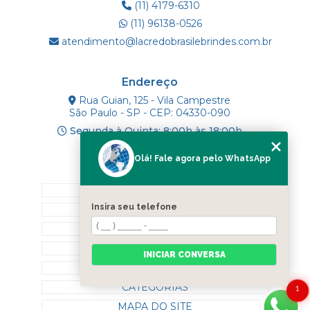
(11) 4179-6310
(11) 96138-0526
atendimento@lacredobrasilebrindes.com.br
Endereço
Rua Guian, 125 - Vila Campestre
São Paulo - SP - CEP: 04330-090
Segunda à Quinta: 8:00h às 18:00h
Olá! Fale agora pelo WhatsApp
Mapa do Site
INÍCIO
Insira seu telefone
SOBRE NÓS
PRODUTOS
BLOG
INICIAR CONVERSA
CONTATO
CATEGORIAS
1
MAPA DO SITE