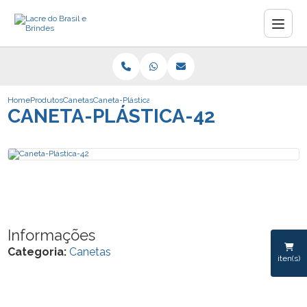
Home
Produtos
Canetas
Caneta-Plástica-42
CANETA-PLÁSTICA-42
Informações
Categoria:
Canetas
iten(s)