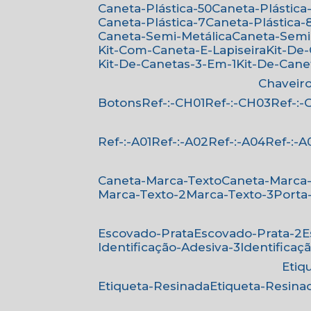
Caneta-Plástica-50
Caneta-Plástica-
Caneta-Plástica-7
Caneta-Plástica-
Caneta-Semi-Metálica
Caneta-Semi
Kit-Com-Caneta-E-Lapiseira
Kit-De
Kit-De-Canetas-3-Em-1
Kit-De-Can
Chaveir
Botons
Ref-:-CH01
Ref-:-CH03
Ref-:
Ref-:-A01
Ref-:-A02
Ref-:-A04
Ref-:-A
Caneta-Marca-Texto
Caneta-Marca
Marca-Texto-2
Marca-Texto-3
Porta
Escovado-Prata
Escovado-Prata-2
Identificação-Adesiva-3
Identificaç
Eti
Etiqueta-Resinada
Etiqueta-Resina