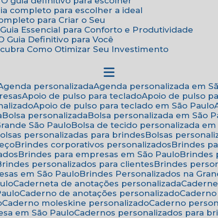
 O guia definitivo para escolher
uia completo para escolher a ideal
Completo para Criar o Seu
Guia Essencial para Conforto e Produtividade
 Guia Definitivo para Você
scubra Como Otimizar Seu Investimento
Agenda personalizada
Agenda personalizada em S
resas
Apoio de pulso para teclado
Apoio de pulso p
nalizado
Apoio de pulso para teclado em São Paulo
a
Bolsa personalizada
Bolsa personalizada em São P
 Grande São Paulo
Bolsa de tecido personalizada em
Bolsas personalizadas para brindes
Bolsas personal
reço
Brindes corporativos personalizados
Brindes p
zados
Brindes para empresas em São Paulo
Brindes
Brindes personalizados para clientes
Brindes pers
resas em São Paulo
Brindes Personalizados na Gra
ulo
Caderneta de anotações personalizada
Caderne
Paulo
Caderno de anotações personalizado
Caderno
o
Caderno moleskine personalizado
Caderno perso
esa em São Paulo
Cadernos personalizados para br