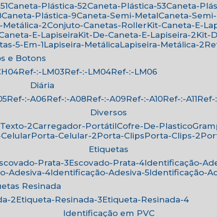
51
Caneta-Plástica-52
Caneta-Plástica-53
Caneta-Plá
8
Caneta-Plástica-9
Caneta-Semi-Metal
Caneta-Semi
-Metálica-2
Conjuto-Canetas-Roller
Kit-Caneta-E-Lap
-Caneta-E-Lapiseira
Kit-De-Caneta-E-Lapiseira-2
Kit
etas-5-Em-1
Lapiseira-Metálica
Lapiseira-Metálica-2
R
os e Botons
-CH04
Ref-:-LM03
Ref-:-LM04
Ref-:-LM06
Diária
05
Ref-:-A06
Ref-:-A08
Ref-:-A09
Ref-:-A10
Ref-:-A11
Ref
Diversos
-Texto-2
Carregador-Portátil
Cofre-De-Plastico
Gra
-Celular
Porta-Celular-2
Porta-Clips
Porta-Clips-2
Po
Etiquetas
Escovado-Prata-3
Escovado-Prata-4
Identificação-Ad
ão-Adesiva-4
Identificação-Adesiva-5
Identificação-A
quetas Resinada
da-2
Etiqueta-Resinada-3
Etiqueta-Resinada-4
Identificação em PVC