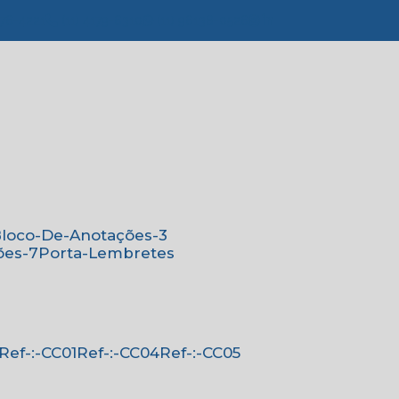
776-4221
(11) 4179-6310
(11) 96138-0526
Bloco-De-Anotações-3
ões-7
Porta-Lembretes
Ref-:-CC01
Ref-:-CC04
Ref-:-CC05