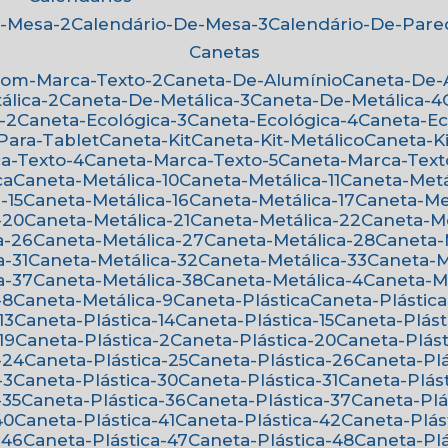
e-Mesa-2
Calendário-De-Mesa-3
Calendário-De-Par
Canetas
Com-Marca-Texto-2
Caneta-De-Alumínio
Caneta-De
álica-2
Caneta-De-Metálica-3
Caneta-De-Metálica-4
-2
Caneta-Ecológica-3
Caneta-Ecológica-4
Caneta-E
-Para-Tablet
Caneta-Kit
Caneta-Kit-Metálico
Caneta-K
ca-Texto-4
Caneta-Marca-Texto-5
Caneta-Marca-Text
ca
Caneta-Metálica-10
Caneta-Metálica-11
Caneta-Metá
-15
Caneta-Metálica-16
Caneta-Metálica-17
Caneta-Me
-20
Caneta-Metálica-21
Caneta-Metálica-22
Caneta-M
a-26
Caneta-Metálica-27
Caneta-Metálica-28
Caneta
a-31
Caneta-Metálica-32
Caneta-Metálica-33
Caneta-
a-37
Caneta-Metálica-38
Caneta-Metálica-4
Caneta-M
-8
Caneta-Metálica-9
Caneta-Plástica
Caneta-Plástica
13
Caneta-Plástica-14
Caneta-Plástica-15
Caneta-Plást
19
Caneta-Plástica-2
Caneta-Plástica-20
Caneta-Plást
-24
Caneta-Plástica-25
Caneta-Plástica-26
Caneta-Pl
-3
Caneta-Plástica-30
Caneta-Plástica-31
Caneta-Plás
-35
Caneta-Plástica-36
Caneta-Plástica-37
Caneta-Pl
40
Caneta-Plástica-41
Caneta-Plástica-42
Caneta-Plás
-46
Caneta-Plástica-47
Caneta-Plástica-48
Caneta-Pl