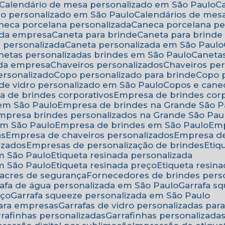
Calendário de mesa personalizado em São Paulo
rio personalizado em São Paulo
Calendários de mes
aneca porcelana personalizada
Caneca porcelana p
 da empresa
Caneta para brinde
Caneta para brind
a personalizada
Caneta personalizada em São Paulo
anetas personalizadas brindes em São Paulo
Canet
 da empresa
Chaveiros personalizados
Chaveiros pe
ersonalizado
Copo personalizado para brinde
Copo
 de vidro personalizado em São Paulo
Copos e cane
a de brindes corporativos
Empresa de brindes cor
 em São Paulo
Empresa de brindes na Grande São P
Empresa brindes personalizados na Grande São Pau
em São Paulo
Empresa de brindes em São Paulo
Em
as
Empresa de chaveiros personalizados
Empresa d
izados
Empresas de personalização de brindes
Eti
em São Paulo
Etiqueta resinada personalizada
em São Paulo
Etiqueta resinada preço
Etiqueta resi
 lacres de segurança
Fornecedores de brindes pers
rrafa de água personalizada em São Paulo
Garrafa 
eço
Garrafa squeeze personalizada em São Paulo
para empresas
Garrafas de vidro personalizadas pa
arrafinhas personalizadas
Garrafinhas personalizad