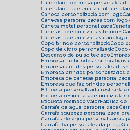
Calendário de mesa personalizado
Calendario personalizado
Calenda
Caneca personalizada com logo
C
Canecas personalizadas com logo
Caneta metal personalizada
Canet
Canetas personalizadas brindes
C
Canetas personalizadas com logo
Copo brinde personalizado
Copo p
Copo de vidro personalizado
Copo
Descanso de pulso teclado
Empres
Empresa de brindes corporativos
Empresa brindes personalizados
Empresa brindes personalizados 
Empresa de canetas personalizad
Empresa que faz brindes personal
Etiqueta personalizada resinada 
Etiqueta resinada personalizada 
Etiqueta resinada valor
Fábrica de
Garrafa de água personalizada
Ga
Garrafa squeeze personalizada pr
Garrafas de água personalizadas 
Garrafinha personalizada preço
G