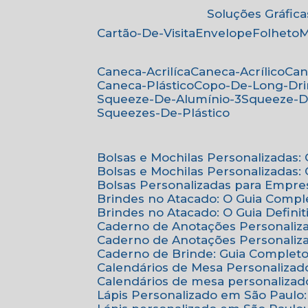
Soluções Gráfica
Cartão-De-Visita
Envelope
Folheto
Caneca-Acrilíca
Caneca-Acrílico
Ca
Caneca-Plástico
Copo-De-Long-Dr
Squeeze-De-Alumínio-3
Squeeze-D
Squeezes-De-Plástico
Bolsas e Mochilas Personalizadas
Bolsas e Mochilas Personalizadas
Bolsas Personalizadas para Empre
Brindes no Atacado: O Guia Compl
Brindes no Atacado: O Guia Defini
Caderno de Anotações Personaliz
Caderno de Anotações Personaliza
Caderno de Brinde: Guia Complet
Calendários de Mesa Personalizad
Calendários de mesa personalizad
Lápis Personalizado em São Paulo