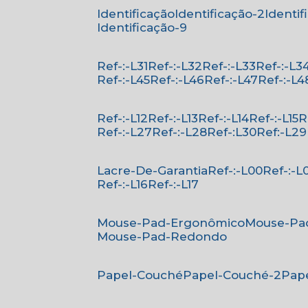
Identificação
Identificação-2
Identi
Identificação-9
Ref-:-L31
Ref-:-L32
Ref-:-L33
Ref-:-L3
Ref-:-L45
Ref-:-L46
Ref-:-L47
Ref-:-L4
Ref-:-L12
Ref-:-L13
Ref-:-L14
Ref-:-L15
Ref-:-L27
Ref-:-L28
Ref-:L30
Ref:-L29
Lacre-De-Garantia
Ref-:-L00
Ref-:-L
Ref-:-L16
Ref-:-L17
Mouse-Pad-Ergonômico
Mouse-Pa
Mouse-Pad-Redondo
Papel-Couché
Papel-Couché-2
Pa