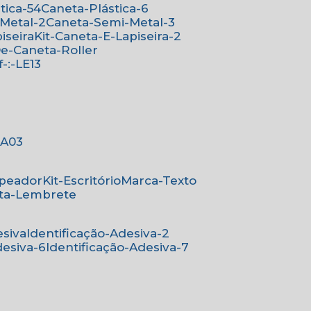
stica-54
Caneta-Plástica-6
-Metal-2
Caneta-Semi-Metal-3
iseira
Kit-Caneta-E-Lapiseira-2
-De-Caneta-Roller
ef-:-LE13
-:A03
mpeador
Kit-Escritório
Marca-Texto
rta-Lembrete
esiva
Identificação-Adesiva-2
desiva-6
Identificação-Adesiva-7