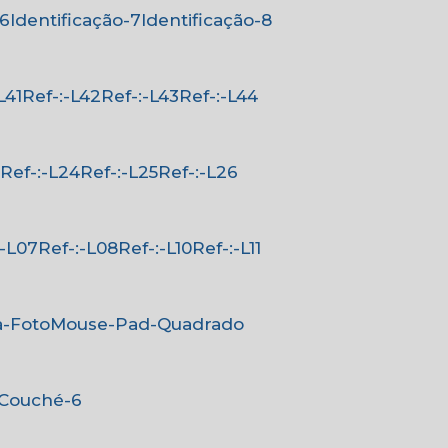
-6
Identificação-7
Identificação-8
-L41
Ref-:-L42
Ref-:-L43
Ref-:-L44
3
Ref-:-L24
Ref-:-L25
Ref-:-L26
-:-L07
Ref-:-L08
Ref-:-L10
Ref-:-L11
a-Foto
Mouse-Pad-Quadrado
-Couché-6