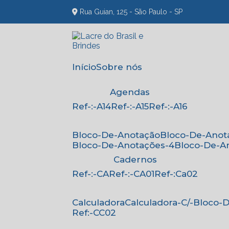
Rua Guian, 125 - São Paulo - SP
Início
Sobre nós
Agendas
Ref-:-A14
Ref-:-A15
Ref-:-A16
Bloco-De-Anotação
Bloco-De-Anot
Bloco-De-Anotações-4
Bloco-De-A
Cadernos
Ref-:-CA
Ref-:-CA01
Ref-:Ca02
Calculadora
Calculadora-C/-Bloco
Ref:-CC02