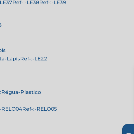
:-LE37
Ref-:-LE38
Ref-:-LE39
8
pis
rta-Lápis
Ref-:-LE22
2
Régua-Plastico
-:-RELO04
Ref-:-RELO05