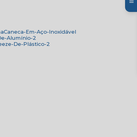
na
Caneca-Em-Aço-Inoxidável
De-Alumínio-2
eeze-De-Plástico-2