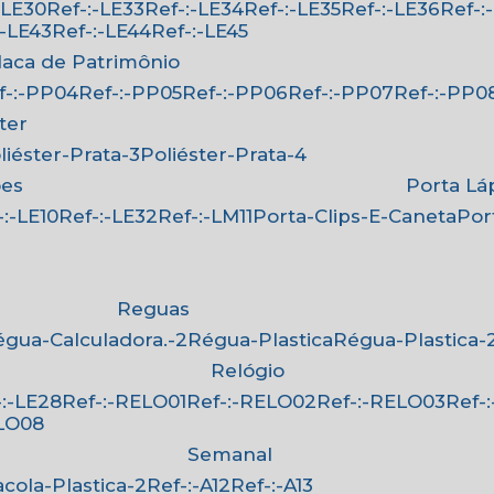
:-LE30
Ref-:-LE33
Ref-:-LE34
Ref-:-LE35
Ref-:-LE36
Ref-
-:-LE43
Ref-:-LE44
Ref-:-LE45
Placa de Patrimônio
ef-:-PP04
Ref-:-PP05
Ref-:-PP06
Ref-:-PP07
Ref-:-PP0
ster
oliéster-Prata-3
Poliéster-Prata-4
ões
Porta Lá
f-:-LE10
Ref-:-LE32
Ref-:-LM11
Porta-Clips-E-Caneta
Po
Reguas
Régua-Calculadora.-2
Régua-Plastica
Régua-Plastica-
Relógio
f-:-LE28
Ref-:-RELO01
Ref-:-RELO02
Ref-:-RELO03
Ref
ELO08
Semanal
Sacola-Plastica-2
Ref-:-A12
Ref-:-A13