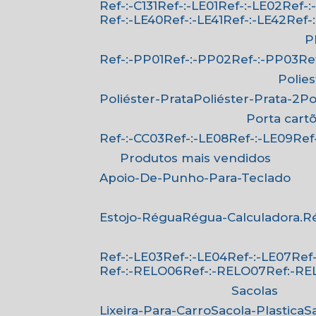
Ref-:-C131
Ref-:-LE01
Ref-:-LE02
Ref-
Ref-:-LE40
Ref-:-LE41
Ref-:-LE42
Ref
Ref-:-PP01
Ref-:-PP02
Ref-:-PP03
R
Polie
Poliéster-Prata
Poliéster-Prata-2
P
Porta cart
Ref-:-CC03
Ref-:-LE08
Ref-:-LE09
Re
Produtos mais vendidos
Apoio-De-Punho-Para-Teclado
Estojo-Régua
Régua-Calculadora.
Ref-:-LE03
Ref-:-LE04
Ref-:-LE07
Re
Ref-:-RELO06
Ref-:-RELO07
Ref:-R
Sacolas
Lixeira-Para-Carro
Sacola-Plastica