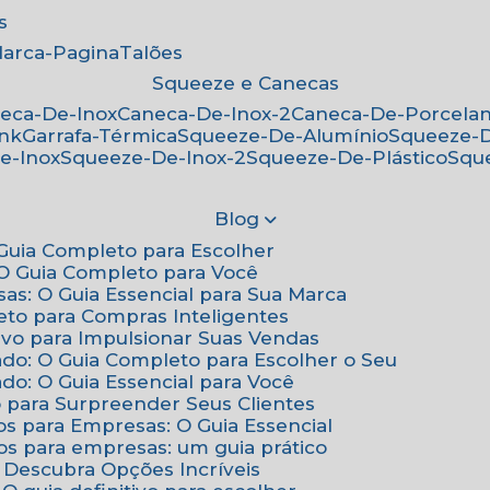
s
Marca-Pagina
Talões
Squeeze e Canecas
neca-De-Inox
Caneca-De-Inox-2
Caneca-De-Porcela
ink
Garrafa-Térmica
Squeeze-De-Alumínio
Squeeze-
e-Inox
Squeeze-De-Inox-2
Squeeze-De-Plástico
Squ
Blog
: Guia Completo para Escolher
: O Guia Completo para Você
sas: O Guia Essencial para Sua Marca
eto para Compras Inteligentes
tivo para Impulsionar Suas Vendas
ado: O Guia Completo para Escolher o Seu
do: O Guia Essencial para Você
o para Surpreender Seus Clientes
os para Empresas: O Guia Essencial
os para empresas: um guia prático
: Descubra Opções Incríveis