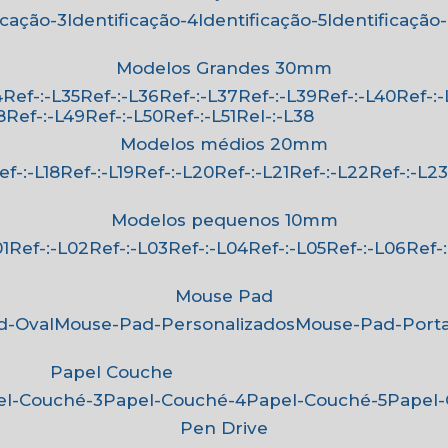
ficação-3
Identificação-4
Identificação-5
Identificação
Modelos Grandes 30mm
4
Ref-:-L35
Ref-:-L36
Ref-:-L37
Ref-:-L39
Ref-:-L40
Ref-:
8
Ref-:-L49
Ref-:-L50
Ref-:-L51
Rel-:-L38
Modelos médios 20mm
Ref-:-L18
Ref-:-L19
Ref-:-L20
Ref-:-L21
Ref-:-L22
Ref-:-L2
Modelos pequenos 10mm
01
Ref-:-L02
Ref-:-L03
Ref-:-L04
Ref-:-L05
Ref-:-L06
Ref
Mouse Pad
d-Oval
Mouse-Pad-Personalizados
Mouse-Pad-Port
Papel Couche
pel-Couché-3
Papel-Couché-4
Papel-Couché-5
Papel
Pen Drive