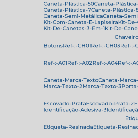
Caneta-Plástica-50
Caneta-Plástica-
Caneta-Plástica-7
Caneta-Plástica-
Caneta-Semi-Metálica
Caneta-Semi
Kit-Com-Caneta-E-Lapiseira
Kit-De
Kit-De-Canetas-3-Em-1
Kit-De-Can
Chaveir
Botons
Ref-:-CH01
Ref-:-CH03
Ref-:
Ref-:-A01
Ref-:-A02
Ref-:-A04
Ref-:-A
Caneta-Marca-Texto
Caneta-Marca
Marca-Texto-2
Marca-Texto-3
Porta
Escovado-Prata
Escovado-Prata-2
Identificação-Adesiva-3
Identificaç
Eti
Etiqueta-Resinada
Etiqueta-Resina