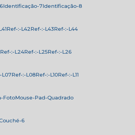
-6
Identificação-7
Identificação-8
-L41
Ref-:-L42
Ref-:-L43
Ref-:-L44
3
Ref-:-L24
Ref-:-L25
Ref-:-L26
-:-L07
Ref-:-L08
Ref-:-L10
Ref-:-L11
a-Foto
Mouse-Pad-Quadrado
-Couché-6