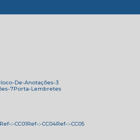
776-4221
(11) 4179-6310
(11) 96138-0526
Bloco-De-Anotações-3
ões-7
Porta-Lembretes
Ref-:-CC01
Ref-:-CC04
Ref-:-CC05