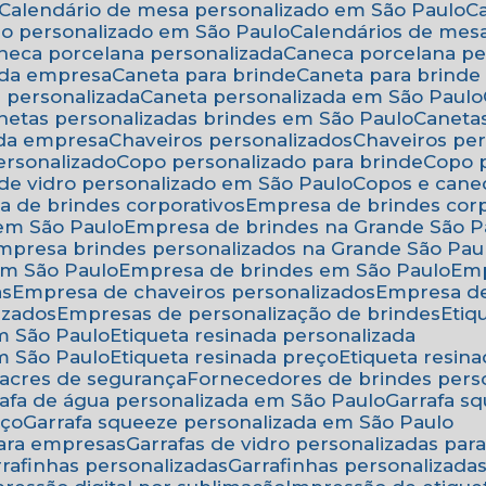
Calendário de mesa personalizado em São Paulo
rio personalizado em São Paulo
Calendários de mes
aneca porcelana personalizada
Caneca porcelana p
 da empresa
Caneta para brinde
Caneta para brind
a personalizada
Caneta personalizada em São Paulo
anetas personalizadas brindes em São Paulo
Canet
 da empresa
Chaveiros personalizados
Chaveiros pe
ersonalizado
Copo personalizado para brinde
Copo
 de vidro personalizado em São Paulo
Copos e cane
a de brindes corporativos
Empresa de brindes cor
 em São Paulo
Empresa de brindes na Grande São P
Empresa brindes personalizados na Grande São Pau
em São Paulo
Empresa de brindes em São Paulo
Em
as
Empresa de chaveiros personalizados
Empresa d
izados
Empresas de personalização de brindes
Eti
em São Paulo
Etiqueta resinada personalizada
em São Paulo
Etiqueta resinada preço
Etiqueta resi
 lacres de segurança
Fornecedores de brindes pers
rrafa de água personalizada em São Paulo
Garrafa 
eço
Garrafa squeeze personalizada em São Paulo
para empresas
Garrafas de vidro personalizadas pa
arrafinhas personalizadas
Garrafinhas personalizad