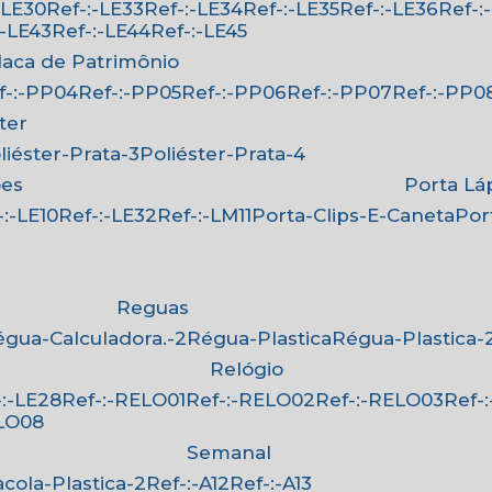
:-LE30
Ref-:-LE33
Ref-:-LE34
Ref-:-LE35
Ref-:-LE36
Ref-
-:-LE43
Ref-:-LE44
Ref-:-LE45
Placa de Patrimônio
ef-:-PP04
Ref-:-PP05
Ref-:-PP06
Ref-:-PP07
Ref-:-PP0
ster
oliéster-Prata-3
Poliéster-Prata-4
ões
Porta Lá
f-:-LE10
Ref-:-LE32
Ref-:-LM11
Porta-Clips-E-Caneta
Po
Reguas
Régua-Calculadora.-2
Régua-Plastica
Régua-Plastica-
Relógio
f-:-LE28
Ref-:-RELO01
Ref-:-RELO02
Ref-:-RELO03
Ref
ELO08
Semanal
Sacola-Plastica-2
Ref-:-A12
Ref-:-A13