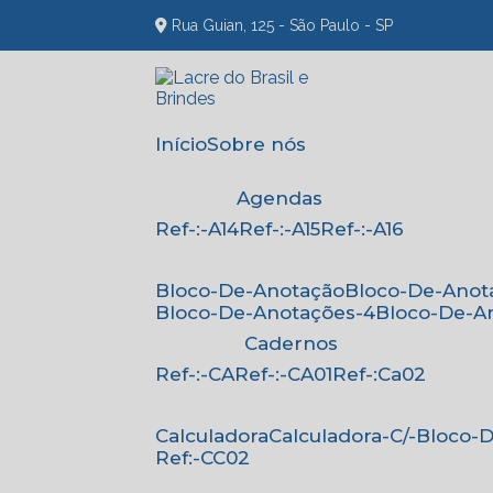
Rua Guian, 125 - São Paulo - SP
Início
Sobre nós
Agendas
Ref-:-A14
Ref-:-A15
Ref-:-A16
Bloco-De-Anotação
Bloco-De-Anot
Bloco-De-Anotações-4
Bloco-De-A
Cadernos
Ref-:-CA
Ref-:-CA01
Ref-:Ca02
Calculadora
Calculadora-C/-Bloco
Ref:-CC02