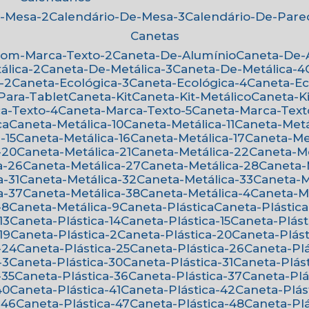
e-Mesa-2
Calendário-De-Mesa-3
Calendário-De-Par
Canetas
Com-Marca-Texto-2
Caneta-De-Alumínio
Caneta-De
álica-2
Caneta-De-Metálica-3
Caneta-De-Metálica-4
-2
Caneta-Ecológica-3
Caneta-Ecológica-4
Caneta-E
-Para-Tablet
Caneta-Kit
Caneta-Kit-Metálico
Caneta-K
ca-Texto-4
Caneta-Marca-Texto-5
Caneta-Marca-Text
ca
Caneta-Metálica-10
Caneta-Metálica-11
Caneta-Metá
-15
Caneta-Metálica-16
Caneta-Metálica-17
Caneta-Me
-20
Caneta-Metálica-21
Caneta-Metálica-22
Caneta-M
a-26
Caneta-Metálica-27
Caneta-Metálica-28
Caneta
a-31
Caneta-Metálica-32
Caneta-Metálica-33
Caneta-
a-37
Caneta-Metálica-38
Caneta-Metálica-4
Caneta-M
-8
Caneta-Metálica-9
Caneta-Plástica
Caneta-Plástica
13
Caneta-Plástica-14
Caneta-Plástica-15
Caneta-Plást
19
Caneta-Plástica-2
Caneta-Plástica-20
Caneta-Plást
-24
Caneta-Plástica-25
Caneta-Plástica-26
Caneta-Pl
-3
Caneta-Plástica-30
Caneta-Plástica-31
Caneta-Plás
-35
Caneta-Plástica-36
Caneta-Plástica-37
Caneta-Pl
40
Caneta-Plástica-41
Caneta-Plástica-42
Caneta-Plás
-46
Caneta-Plástica-47
Caneta-Plástica-48
Caneta-Pl