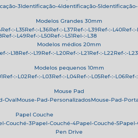
ficação-3
Identificação-4
Identificação-5
Identificação
Modelos Grandes 30mm
4
Ref-:-L35
Ref-:-L36
Ref-:-L37
Ref-:-L39
Ref-:-L40
Ref-:
8
Ref-:-L49
Ref-:-L50
Ref-:-L51
Rel-:-L38
Modelos médios 20mm
Ref-:-L18
Ref-:-L19
Ref-:-L20
Ref-:-L21
Ref-:-L22
Ref-:-L2
Modelos pequenos 10mm
01
Ref-:-L02
Ref-:-L03
Ref-:-L04
Ref-:-L05
Ref-:-L06
Ref
Mouse Pad
d-Oval
Mouse-Pad-Personalizados
Mouse-Pad-Port
Papel Couche
pel-Couché-3
Papel-Couché-4
Papel-Couché-5
Papel
Pen Drive