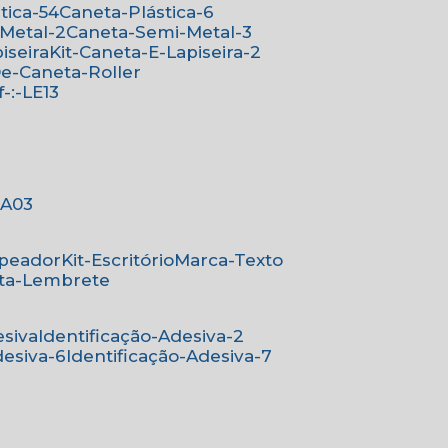
stica-54
Caneta-Plástica-6
-Metal-2
Caneta-Semi-Metal-3
iseira
Kit-Caneta-E-Lapiseira-2
-De-Caneta-Roller
ef-:-LE13
-:A03
mpeador
Kit-Escritório
Marca-Texto
rta-Lembrete
esiva
Identificação-Adesiva-2
desiva-6
Identificação-Adesiva-7