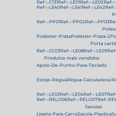
Ref-:-C131
Ref-:-LE01
Ref-:-LE02
Ref-
Ref-:-LE40
Ref-:-LE41
Ref-:-LE42
Ref
Ref-:-PP01
Ref-:-PP02
Ref-:-PP03
R
Polie
Poliéster-Prata
Poliéster-Prata-2
P
Porta cart
Ref-:-CC03
Ref-:-LE08
Ref-:-LE09
Re
Produtos mais vendidos
Apoio-De-Punho-Para-Teclado
Estojo-Régua
Régua-Calculadora.
Ref-:-LE03
Ref-:-LE04
Ref-:-LE07
Re
Ref-:-RELO06
Ref-:-RELO07
Ref:-R
Sacolas
Lixeira-Para-Carro
Sacola-Plastica