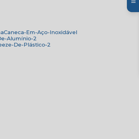
na
Caneca-Em-Aço-Inoxidável
De-Alumínio-2
eeze-De-Plástico-2