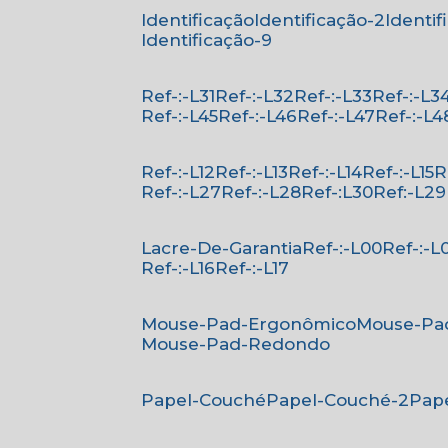
Identificação
Identificação-2
Identi
Identificação-9
Ref-:-L31
Ref-:-L32
Ref-:-L33
Ref-:-L3
Ref-:-L45
Ref-:-L46
Ref-:-L47
Ref-:-L4
Ref-:-L12
Ref-:-L13
Ref-:-L14
Ref-:-L15
Ref-:-L27
Ref-:-L28
Ref-:L30
Ref:-L29
Lacre-De-Garantia
Ref-:-L00
Ref-:-L
Ref-:-L16
Ref-:-L17
Mouse-Pad-Ergonômico
Mouse-Pa
Mouse-Pad-Redondo
Papel-Couché
Papel-Couché-2
Pa