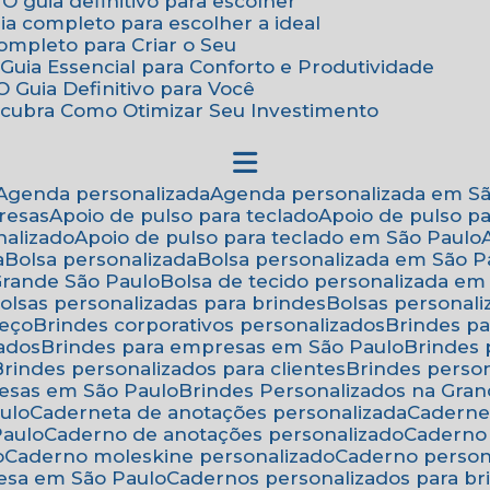
 O guia definitivo para escolher
uia completo para escolher a ideal
Completo para Criar o Seu
Guia Essencial para Conforto e Produtividade
 Guia Definitivo para Você
scubra Como Otimizar Seu Investimento
Agenda personalizada
Agenda personalizada em S
resas
Apoio de pulso para teclado
Apoio de pulso p
nalizado
Apoio de pulso para teclado em São Paulo
a
Bolsa personalizada
Bolsa personalizada em São P
 Grande São Paulo
Bolsa de tecido personalizada em
Bolsas personalizadas para brindes
Bolsas personal
reço
Brindes corporativos personalizados
Brindes p
zados
Brindes para empresas em São Paulo
Brindes
Brindes personalizados para clientes
Brindes pers
resas em São Paulo
Brindes Personalizados na Gra
ulo
Caderneta de anotações personalizada
Caderne
Paulo
Caderno de anotações personalizado
Caderno
o
Caderno moleskine personalizado
Caderno perso
esa em São Paulo
Cadernos personalizados para br