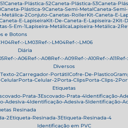
51
Caneta-Plástica-52
Caneta-Plástica-53
Caneta-Plá
8
Caneta-Plástica-9
Caneta-Semi-Metal
Caneta-Semi
-Metálica-2
Conjuto-Canetas-Roller
Kit-Caneta-E-Lap
-Caneta-E-Lapiseira
Kit-De-Caneta-E-Lapiseira-2
Kit
etas-5-Em-1
Lapiseira-Metálica
Lapiseira-Metálica-2
R
os e Botons
-CH04
Ref-:-LM03
Ref-:-LM04
Ref-:-LM06
Diária
05
Ref-:-A06
Ref-:-A08
Ref-:-A09
Ref-:-A10
Ref-:-A11
Ref
Diversos
-Texto-2
Carregador-Portátil
Cofre-De-Plastico
Gra
-Celular
Porta-Celular-2
Porta-Clips
Porta-Clips-2
Po
Etiquetas
Escovado-Prata-3
Escovado-Prata-4
Identificação-Ad
ão-Adesiva-4
Identificação-Adesiva-5
Identificação-A
quetas Resinada
da-2
Etiqueta-Resinada-3
Etiqueta-Resinada-4
Identificação em PVC