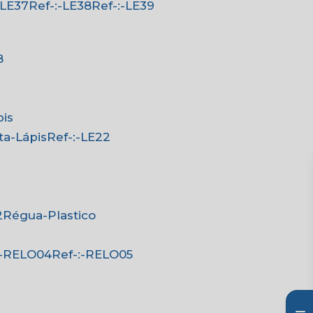
:-LE37
Ref-:-LE38
Ref-:-LE39
8
pis
rta-Lápis
Ref-:-LE22
2
Régua-Plastico
-:-RELO04
Ref-:-RELO05