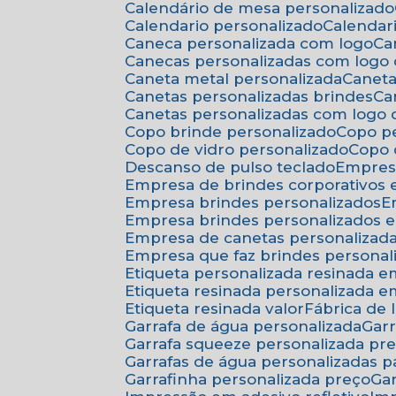
Calendário de mesa personalizado
Calendario personalizado
Calenda
Caneca personalizada com logo
C
Canecas personalizadas com logo
Caneta metal personalizada
Canet
Canetas personalizadas brindes
C
Canetas personalizadas com logo
Copo brinde personalizado
Copo p
Copo de vidro personalizado
Copo
Descanso de pulso teclado
Empres
Empresa de brindes corporativos
Empresa brindes personalizados
Empresa brindes personalizados 
Empresa de canetas personalizad
Empresa que faz brindes personal
Etiqueta personalizada resinada 
Etiqueta resinada personalizada 
Etiqueta resinada valor
Fábrica de
Garrafa de água personalizada
Ga
Garrafa squeeze personalizada pr
Garrafas de água personalizadas 
Garrafinha personalizada preço
G