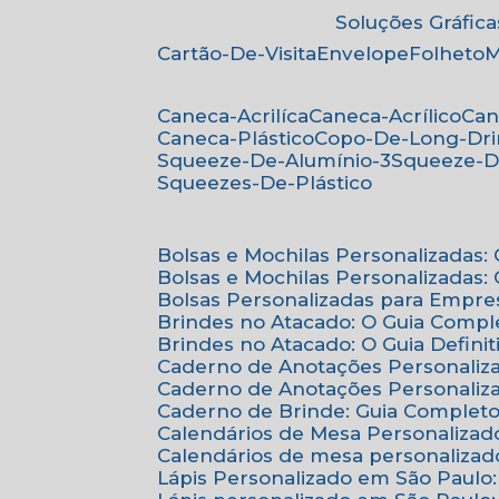
Soluções Gráfica
Cartão-De-Visita
Envelope
Folheto
Caneca-Acrilíca
Caneca-Acrílico
Ca
Caneca-Plástico
Copo-De-Long-Dr
Squeeze-De-Alumínio-3
Squeeze-D
Squeezes-De-Plástico
Bolsas e Mochilas Personalizadas
Bolsas e Mochilas Personalizadas
Bolsas Personalizadas para Empre
Brindes no Atacado: O Guia Compl
Brindes no Atacado: O Guia Defini
Caderno de Anotações Personaliz
Caderno de Anotações Personaliza
Caderno de Brinde: Guia Complet
Calendários de Mesa Personalizad
Calendários de mesa personalizad
Lápis Personalizado em São Paulo