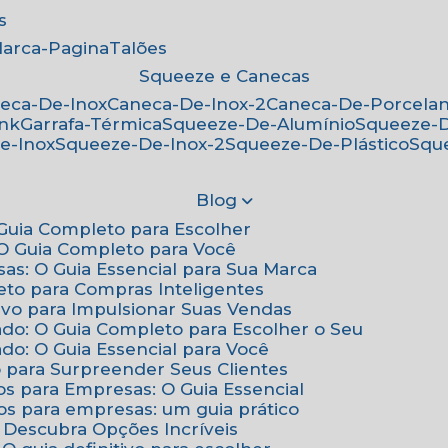
s
Marca-Pagina
Talões
Squeeze e Canecas
neca-De-Inox
Caneca-De-Inox-2
Caneca-De-Porcela
ink
Garrafa-Térmica
Squeeze-De-Alumínio
Squeeze-
e-Inox
Squeeze-De-Inox-2
Squeeze-De-Plástico
Squ
Blog
: Guia Completo para Escolher
: O Guia Completo para Você
sas: O Guia Essencial para Sua Marca
eto para Compras Inteligentes
tivo para Impulsionar Suas Vendas
ado: O Guia Completo para Escolher o Seu
do: O Guia Essencial para Você
o para Surpreender Seus Clientes
os para Empresas: O Guia Essencial
os para empresas: um guia prático
: Descubra Opções Incríveis