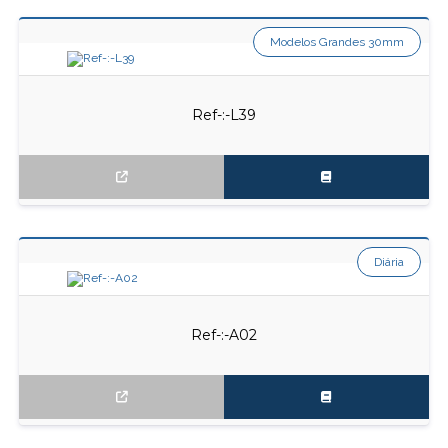
Modelos Grandes 30mm
Ref-:-L39
Diária
Ref-:-A02