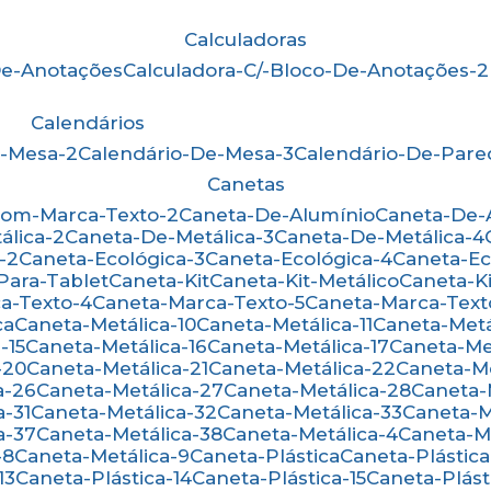
Calculadoras
-De-Anotações
Calculadora-C/-Bloco-De-Anotações-2
Calendários
e-Mesa-2
Calendário-De-Mesa-3
Calendário-De-Par
Canetas
Com-Marca-Texto-2
Caneta-De-Alumínio
Caneta-De
álica-2
Caneta-De-Metálica-3
Caneta-De-Metálica-4
-2
Caneta-Ecológica-3
Caneta-Ecológica-4
Caneta-E
-Para-Tablet
Caneta-Kit
Caneta-Kit-Metálico
Caneta-K
ca-Texto-4
Caneta-Marca-Texto-5
Caneta-Marca-Text
ca
Caneta-Metálica-10
Caneta-Metálica-11
Caneta-Metá
-15
Caneta-Metálica-16
Caneta-Metálica-17
Caneta-Me
-20
Caneta-Metálica-21
Caneta-Metálica-22
Caneta-M
a-26
Caneta-Metálica-27
Caneta-Metálica-28
Caneta
a-31
Caneta-Metálica-32
Caneta-Metálica-33
Caneta-
a-37
Caneta-Metálica-38
Caneta-Metálica-4
Caneta-M
-8
Caneta-Metálica-9
Caneta-Plástica
Caneta-Plástica
13
Caneta-Plástica-14
Caneta-Plástica-15
Caneta-Plást