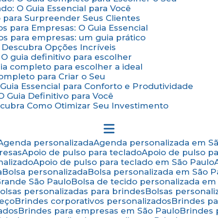
do: O Guia Essencial para Você
o para Surpreender Seus Clientes
os para Empresas: O Guia Essencial
os para empresas: um guia prático
: Descubra Opções Incríveis
 O guia definitivo para escolher
uia completo para escolher a ideal
Completo para Criar o Seu
Guia Essencial para Conforto e Produtividade
 Guia Definitivo para Você
scubra Como Otimizar Seu Investimento
Agenda personalizada
Agenda personalizada em S
resas
Apoio de pulso para teclado
Apoio de pulso p
nalizado
Apoio de pulso para teclado em São Paulo
a
Bolsa personalizada
Bolsa personalizada em São P
 Grande São Paulo
Bolsa de tecido personalizada em
Bolsas personalizadas para brindes
Bolsas personal
reço
Brindes corporativos personalizados
Brindes p
zados
Brindes para empresas em São Paulo
Brindes