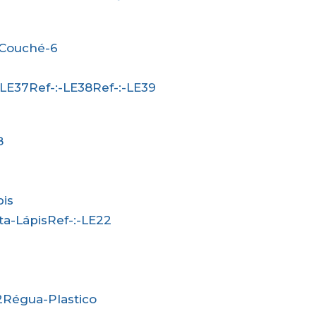
-Couché-6
:-LE37
Ref-:-LE38
Ref-:-LE39
8
pis
rta-Lápis
Ref-:-LE22
2
Régua-Plastico