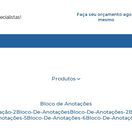
Faça seu orçamento ago
cialistas!
mesmo
(11) 2
Produtos
Bloco de Anotações
ação-2
Bloco-De-Anotações
Bloco-De-Anotações-2
notações-5
Bloco-De-Anotações-6
Bloco-De-Anotaç