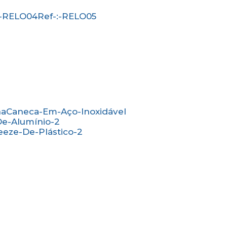
-:-RELO04
Ref-:-RELO05
na
Caneca-Em-Aço-Inoxidável
De-Alumínio-2
eeze-De-Plástico-2