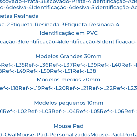
Escovado-Prata-3
Escovado-Prata-4
Identificação-Ad
ão-Adesiva-4
Identificação-Adesiva-5
Identificação-A
quetas Resinada
da-2
Etiqueta-Resinada-3
Etiqueta-Resinada-4
Identificação em PVC
ficação-3
Identificação-4
Identificação-5
Identificação
Modelos Grandes 30mm
4
Ref-:-L35
Ref-:-L36
Ref-:-L37
Ref-:-L39
Ref-:-L40
Ref-:
8
Ref-:-L49
Ref-:-L50
Ref-:-L51
Rel-:-L38
Modelos médios 20mm
Ref-:-L18
Ref-:-L19
Ref-:-L20
Ref-:-L21
Ref-:-L22
Ref-:-L2
Modelos pequenos 10mm
01
Ref-:-L02
Ref-:-L03
Ref-:-L04
Ref-:-L05
Ref-:-L06
Ref
Mouse Pad
d-Oval
Mouse-Pad-Personalizados
Mouse-Pad-Port