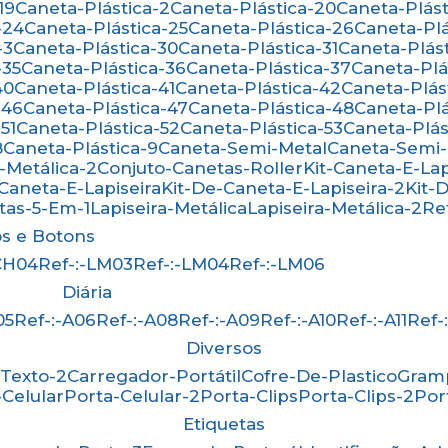
19
Caneta-Plástica-2
Caneta-Plástica-20
Caneta-Plást
-24
Caneta-Plástica-25
Caneta-Plástica-26
Caneta-Pl
-3
Caneta-Plástica-30
Caneta-Plástica-31
Caneta-Plás
-35
Caneta-Plástica-36
Caneta-Plástica-37
Caneta-Pl
40
Caneta-Plástica-41
Caneta-Plástica-42
Caneta-Plás
-46
Caneta-Plástica-47
Caneta-Plástica-48
Caneta-Pl
51
Caneta-Plástica-52
Caneta-Plástica-53
Caneta-Plá
8
Caneta-Plástica-9
Caneta-Semi-Metal
Caneta-Semi
-Metálica-2
Conjuto-Canetas-Roller
Kit-Caneta-E-Lap
-Caneta-E-Lapiseira
Kit-De-Caneta-E-Lapiseira-2
Kit
etas-5-Em-1
Lapiseira-Metálica
Lapiseira-Metálica-2
R
os e Botons
-CH04
Ref-:-LM03
Ref-:-LM04
Ref-:-LM06
Diária
05
Ref-:-A06
Ref-:-A08
Ref-:-A09
Ref-:-A10
Ref-:-A11
Ref
Diversos
-Texto-2
Carregador-Portátil
Cofre-De-Plastico
Gra
-Celular
Porta-Celular-2
Porta-Clips
Porta-Clips-2
Po
Etiquetas