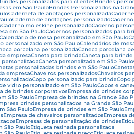
Brindes personalizados para clientes
Brindes pers
resas em São Paulo
Brindes Personalizados na Gra
ulo
Caderneta de anotações personalizada
Caderne
Paulo
Caderno de anotações personalizado
Caderno
o
Caderno moleskine personalizado
Caderno perso
esa em São Paulo
Cadernos personalizados para br
Calendário de mesa personalizado em São Paulo
rio personalizado em São Paulo
Calendários de mes
aneca porcelana personalizada
Caneca porcelana p
 da empresa
Caneta para brinde
Caneta para brind
a personalizada
Caneta personalizada em São Paulo
anetas personalizadas brindes em São Paulo
Canet
 da empresa
Chaveiros personalizados
Chaveiros pe
ersonalizado
Copo personalizado para brinde
Copo
 de vidro personalizado em São Paulo
Copos e cane
a de brindes corporativos
Empresa de brindes cor
 em São Paulo
Empresa de brindes na Grande São P
Empresa brindes personalizados na Grande São Pau
em São Paulo
Empresa de brindes em São Paulo
Em
as
Empresa de chaveiros personalizados
Empresa d
izados
Empresas de personalização de brindes
Eti
em São Paulo
Etiqueta resinada personalizada
em São Paulo
Etiqueta resinada preço
Etiqueta resi