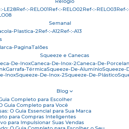
Relógio
f-:-LE28
Ref-:-RELO01
Ref-:-RELO02
Ref-:-RELO03
Ref
ELO08
Semanal
Sacola-Plastica-2
Ref-:-A12
Ref-:-A13
s
Marca-Pagina
Talões
Squeeze e Canecas
neca-De-Inox
Caneca-De-Inox-2
Caneca-De-Porcela
ink
Garrafa-Térmica
Squeeze-De-Alumínio
Squeeze-
e-Inox
Squeeze-De-Inox-2
Squeeze-De-Plástico
Squ
Blog
: Guia Completo para Escolher
: O Guia Completo para Você
sas: O Guia Essencial para Sua Marca
eto para Compras Inteligentes
tivo para Impulsionar Suas Vendas
ado: O Guia Completo para Escolher o Seu