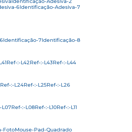
esiva
Identificação-Adesiva-2
desiva-6
Identificação-Adesiva-7
-6
Identificação-7
Identificação-8
-L41
Ref-:-L42
Ref-:-L43
Ref-:-L44
3
Ref-:-L24
Ref-:-L25
Ref-:-L26
-:-L07
Ref-:-L08
Ref-:-L10
Ref-:-L11
a-Foto
Mouse-Pad-Quadrado