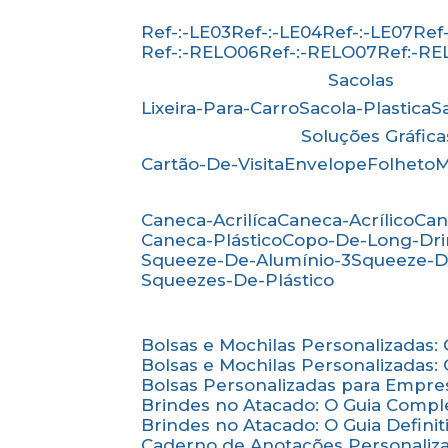
Ref-:-LE03
Ref-:-LE04
Ref-:-LE07
Re
Ref-:-RELO06
Ref-:-RELO07
Ref:-R
Sacolas
Lixeira-Para-Carro
Sacola-Plastica
Soluções Gráfica
Cartão-De-Visita
Envelope
Folheto
Caneca-Acrilíca
Caneca-Acrílico
Ca
Caneca-Plástico
Copo-De-Long-Dr
Squeeze-De-Alumínio-3
Squeeze-D
Squeezes-De-Plástico
Bolsas e Mochilas Personalizadas
Bolsas e Mochilas Personalizadas
Bolsas Personalizadas para Empre
Brindes no Atacado: O Guia Compl
Brindes no Atacado: O Guia Defini
Caderno de Anotações Personaliz