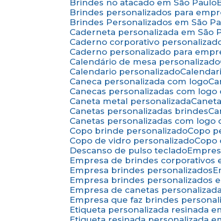
Brindes no atacado em São Paulo
Brindes personalizados para emp
Brindes Personalizados em São Pa
Caderneta personalizada em São 
Caderno corporativo personalizad
Caderno personalizado para empr
Calendário de mesa personalizado
Calendario personalizado
Calenda
Caneca personalizada com logo
C
Canecas personalizadas com logo
Caneta metal personalizada
Canet
Canetas personalizadas brindes
C
Canetas personalizadas com logo
Copo brinde personalizado
Copo p
Copo de vidro personalizado
Copo
Descanso de pulso teclado
Empres
Empresa de brindes corporativos
Empresa brindes personalizados
Empresa brindes personalizados 
Empresa de canetas personalizad
Empresa que faz brindes personal
Etiqueta personalizada resinada 
Etiqueta resinada personalizada 