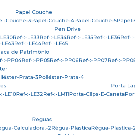
Papel Couche
pel-Couché-3
Papel-Couché-4
Papel-Couché-5
Papel
Pen Drive
:-LE30
Ref-:-LE33
Ref-:-LE34
Ref-:-LE35
Ref-:-LE36
Ref-
-:-LE43
Ref-:-LE44
Ref-:-LE45
Placa de Patrimônio
ef-:-PP04
Ref-:-PP05
Ref-:-PP06
Ref-:-PP07
Ref-:-PP0
ster
oliéster-Prata-3
Poliéster-Prata-4
ões
Porta Lá
f-:-LE10
Ref-:-LE32
Ref-:-LM11
Porta-Clips-E-Caneta
Po
Reguas
Régua-Calculadora.-2
Régua-Plastica
Régua-Plastica-