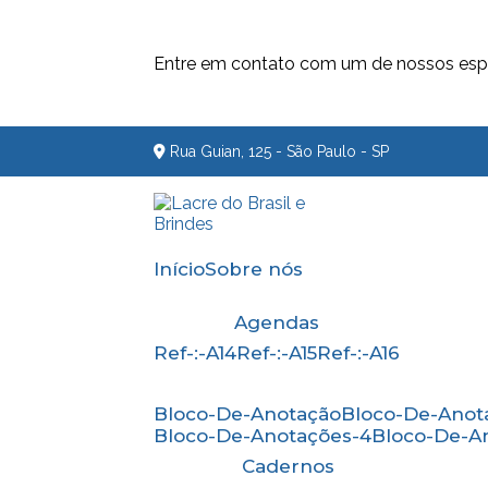
Entre em contato com um de nossos espe
Rua Guian, 125 - São Paulo - SP
Início
Sobre nós
Agendas
Ref-:-A14
Ref-:-A15
Ref-:-A16
Bloco-De-Anotação
Bloco-De-Anot
Bloco-De-Anotações-4
Bloco-De-A
Cadernos