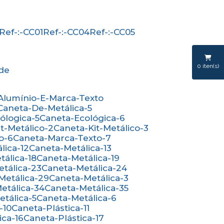
Ref-:-CC01
Ref-:-CC04
Ref-:-CC05
0
iten(s)
ede
-Alumínio-E-Marca-Texto
Caneta-De-Metálica-5
cólogica-5
Caneta-Ecológica-6
it-Metálico-2
Caneta-Kit-Metálico-3
o-6
Caneta-Marca-Texto-7
lica-12
Caneta-Metálica-13
tálica-18
Caneta-Metálica-19
etálica-23
Caneta-Metálica-24
-Metálica-29
Caneta-Metálica-3
Metálica-34
Caneta-Metálica-35
etálica-5
Caneta-Metálica-6
-10
Caneta-Plástica-11
ica-16
Caneta-Plástica-17