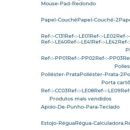
Mouse-Pad-Redondo
Papel-Couché
Papel-Couché-2
Pa
Ref-:-C131
Ref-:-LE01
Ref-:-LE02
Ref-
Ref-:-LE40
Ref-:-LE41
Ref-:-LE42
Ref
Ref-:-PP01
Ref-:-PP02
Ref-:-PP03
R
Polie
Poliéster-Prata
Poliéster-Prata-2
P
Porta cart
Ref-:-CC03
Ref-:-LE08
Ref-:-LE09
Re
Produtos mais vendidos
Apoio-De-Punho-Para-Teclado
Estojo-Régua
Régua-Calculadora.