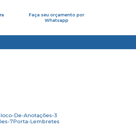
ra
Faça seu orçamento por
Whatsapp
776-4221
(11) 4179-6310
(11) 96138-0526
Bloco-De-Anotações-3
ões-7
Porta-Lembretes