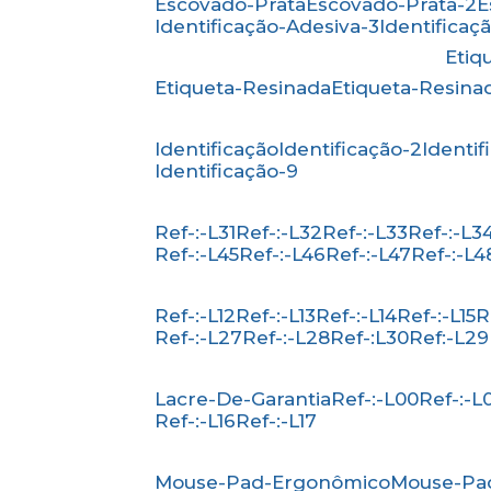
Escovado-Prata
Escovado-Prata-2
Identificação-Adesiva-3
Identificaç
Eti
Etiqueta-Resinada
Etiqueta-Resina
Identificação
Identificação-2
Identi
Identificação-9
Ref-:-L31
Ref-:-L32
Ref-:-L33
Ref-:-L3
Ref-:-L45
Ref-:-L46
Ref-:-L47
Ref-:-L4
Ref-:-L12
Ref-:-L13
Ref-:-L14
Ref-:-L15
Ref-:-L27
Ref-:-L28
Ref-:L30
Ref:-L29
Lacre-De-Garantia
Ref-:-L00
Ref-:-L
Ref-:-L16
Ref-:-L17
Mouse-Pad-Ergonômico
Mouse-Pa