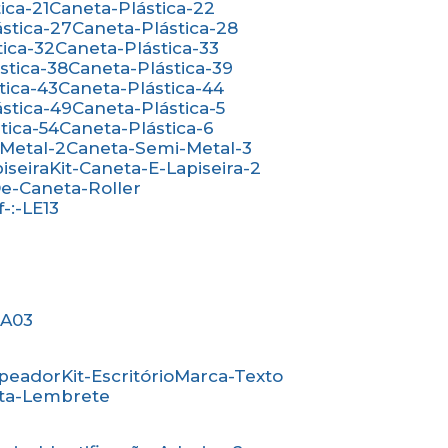
ica-21
Caneta-Plástica-22
ástica-27
Caneta-Plástica-28
tica-32
Caneta-Plástica-33
ástica-38
Caneta-Plástica-39
tica-43
Caneta-Plástica-44
ástica-49
Caneta-Plástica-5
stica-54
Caneta-Plástica-6
-Metal-2
Caneta-Semi-Metal-3
iseira
Kit-Caneta-E-Lapiseira-2
-De-Caneta-Roller
ef-:-LE13
-:A03
mpeador
Kit-Escritório
Marca-Texto
rta-Lembrete