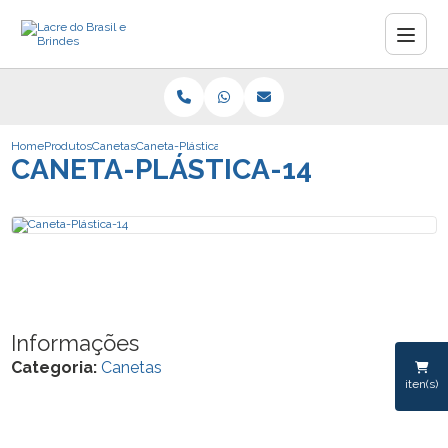
Home
Produtos
Canetas
Caneta-Plástica-14
CANETA-PLÁSTICA-14
Informações
Categoria:
Canetas
iten(s)