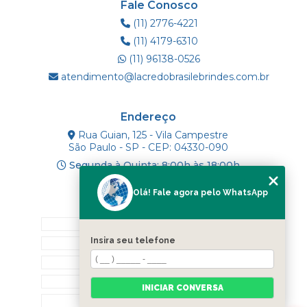
Fale Conosco
(11) 2776-4221
(11) 4179-6310
(11) 96138-0526
atendimento@lacredobrasilebrindes.com.br
Endereço
Rua Guian, 125 - Vila Campestre
São Paulo - SP - CEP: 04330-090
Segunda à Quinta: 8:00h às 18:00h
Olá! Fale agora pelo WhatsApp
Mapa do Site
INÍCIO
Insira seu telefone
SOBRE NÓS
PRODUTOS
BLOG
INICIAR CONVERSA
CONTATO