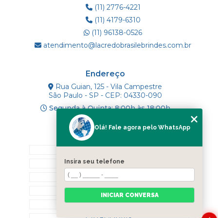
(11) 2776-4221
(11) 4179-6310
(11) 96138-0526
atendimento@lacredobrasilebrindes.com.br
Endereço
Rua Guian, 125 - Vila Campestre
São Paulo - SP - CEP: 04330-090
Segunda à Quinta: 8:00h às 18:00h
Olá! Fale agora pelo WhatsApp
Mapa do Site
INÍCIO
Insira seu telefone
SOBRE NÓS
PRODUTOS
BLOG
INICIAR CONVERSA
CONTATO