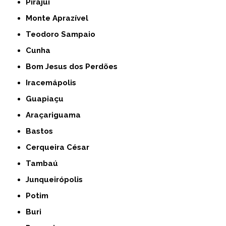
Pirajuí
Monte Aprazível
Teodoro Sampaio
Cunha
Bom Jesus dos Perdões
Iracemápolis
Guapiaçu
Araçariguama
Bastos
Cerqueira César
Tambaú
Junqueirópolis
Potim
Buri